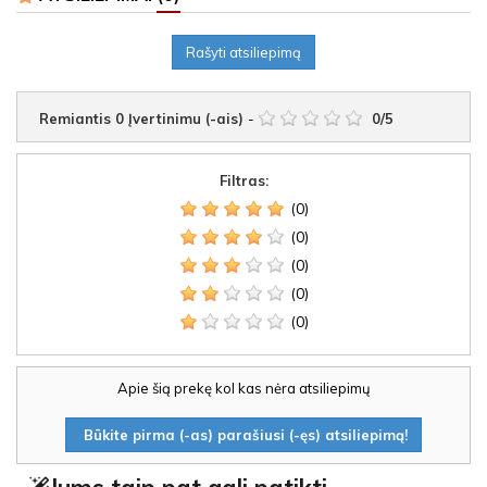
Rašyti atsiliepimą
Remiantis
0
Įvertinimu (-ais)
-
0
/
5
Filtras:
(0)
(0)
(0)
(0)
(0)
Apie šią prekę kol kas nėra atsiliepimų
Būkite pirma (-as) parašiusi (-ęs) atsiliepimą!