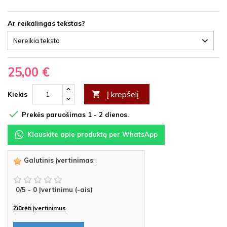
Ar reikalingas tekstas?
25,00 €
Į krepšelį

Kiekis

Prekės paruošimas 1 - 2 dienos.
Klauskite apie produktą per WhatsApp
Galutinis įvertinimas
:
0
/
5
-
0
Įvertinimu (-ais)
Žiūrėti įvertinimus