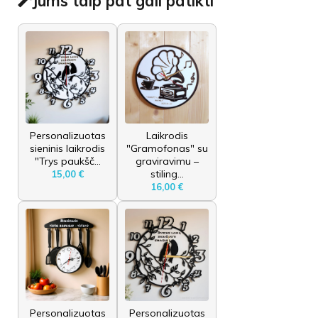
Jums taip pat gali patikti
Personalizuotas
Laikrodis
sieninis laikrodis
"Gramofonas" su
"Trys paukšč...
graviravimu –
stiling...
15,00 €
16,00 €
Personalizuotas
Personalizuotas