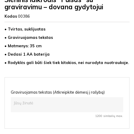
graviravimu – dovana gydytojui
Kodas
00386
• Tvirtas, suklijuotas
• Graviruojamas tekstas
• Matmenys: 35 cm
• Dedasi 1 AA baterija
• Rodyklės gali būti šiek tiek kitokios, nei nurodyta nuotraukoje.
Graviruojamas tekstas (Atkreipkite dėmesį į rašybą)
1200 simbolių max.