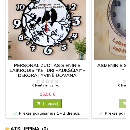
PERSONALIZUOTAS SIENINIS
ASMENINIS SI
LAIKRODIS "KETURI PAUKŠČIAI" –
"TI
DEKORATYVINĖ DOVANA
NAMAMS
0 Įvertinimas (-ai)
0 Įvert
15,50 €
17

Į krepšelį



Prekės paruošimas 1 - 2 dienos.
Prekės paruoš
ATSILIEPIMAI
(0)