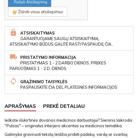
Rašyti Atsiliepimą
Žiūrėti visus atsiliepimus
ATSISKAITYMAS
GARANTUOJAME SAUGŲ ATSISKAITYMĄ.
ATSISKAITYMO BŪDUS GALITE RASTI PASPAUDĘ ČIA..
PRISTATYMO INFORMACIJA
PRISTATYMAS 1 - 2 DARBO DIENOS, PREKĖS
PARUOŠIMAS 1 - 2 D. DIENOS
GRĄŽINIMO TAISYKLĖS
PASPAUSKITE ČIA DĖL PLATESNĖS INFORMACIJOS
APRAŠYMAS
PREKĖ DETALIAU
Ieškote išskirtinės dovanos medicinos darbuotojui? Sieninis laikrodis
"Pulsas" – originalus interjero akcentas su medicinos tematika.
Galimybė graviruoti tekstą leidžia pridėti padėką, vardą ar svarbią