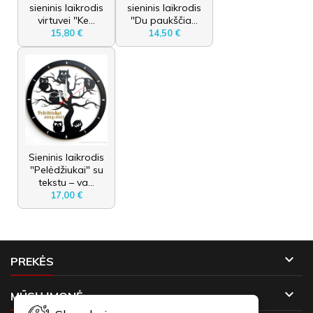
sieninis laikrodis
sieninis laikrodis
virtuvei "Ke...
"Du paukščia...
15,80 €
14,50 €
Sieninis laikrodis
"Pelėdžiukai" su
tekstu – va...
17,00 €

PREKĖS

MŪSŲ ĮMONĖ