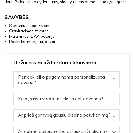
datą. Puikiai tinka gydytojams, slaugytojams ar medicinos įstaigoms.
SAVYBĖS
Skersmuo: apie 35 cm
Graviravimas: tekstas
Maitinimas: 1 AA baterija
Paskirtis: interjerui, dovanai
Dažniausiai užduodami klausimai
Per kiek laiko pagaminama personalizuota
dovana?
Kaip įrašyti vardą ar tekstą ant dovanos?
Ar prieš gamybą gausiu dizaino patvirtinimą?
Ar galima pakeisti arba atšaukti užsakymą?