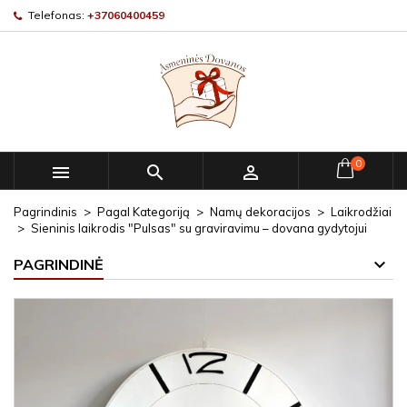
Telefonas:
+37060400459
0



Pagrindinis
Pagal Kategoriją
Namų dekoracijos
Laikrodžiai
Sieninis laikrodis "Pulsas" su graviravimu – dovana gydytojui
PAGRINDINĖ