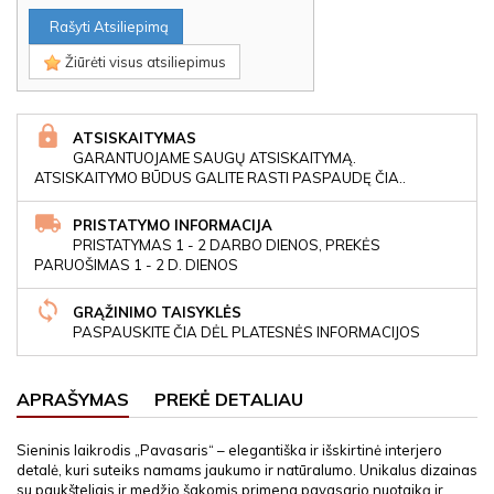
Rašyti Atsiliepimą
Žiūrėti visus atsiliepimus
ATSISKAITYMAS
GARANTUOJAME SAUGŲ ATSISKAITYMĄ.
ATSISKAITYMO BŪDUS GALITE RASTI PASPAUDĘ ČIA..
PRISTATYMO INFORMACIJA
PRISTATYMAS 1 - 2 DARBO DIENOS, PREKĖS
PARUOŠIMAS 1 - 2 D. DIENOS
GRĄŽINIMO TAISYKLĖS
PASPAUSKITE ČIA DĖL PLATESNĖS INFORMACIJOS
APRAŠYMAS
PREKĖ DETALIAU
Sieninis laikrodis „Pavasaris“ – elegantiška ir išskirtinė interjero
detalė, kuri suteiks namams jaukumo ir natūralumo. Unikalus dizainas
su paukšteliais ir medžio šakomis primena pavasario nuotaiką ir