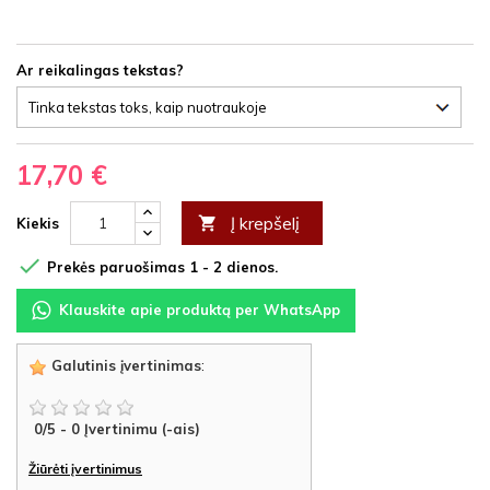
Ar reikalingas tekstas?
17,70 €
Į krepšelį

Kiekis

Prekės paruošimas 1 - 2 dienos.
Klauskite apie produktą per WhatsApp
Galutinis įvertinimas
:
0
/
5
-
0
Įvertinimu (-ais)
Žiūrėti įvertinimus