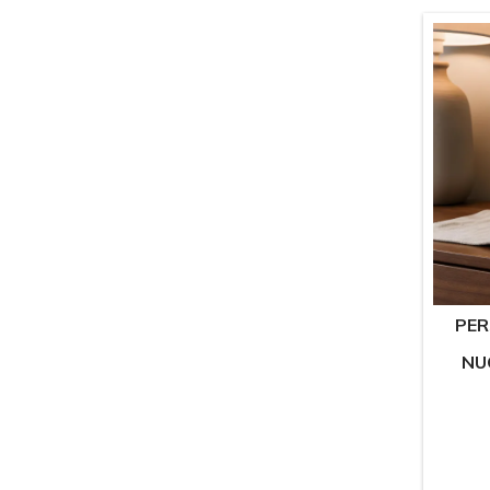
PER
NU
D
SUKA