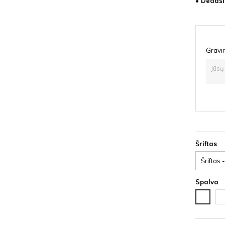
• Dedasi
Gravir
Šriftas
Spalva
Ju
Balta
HD
HDF