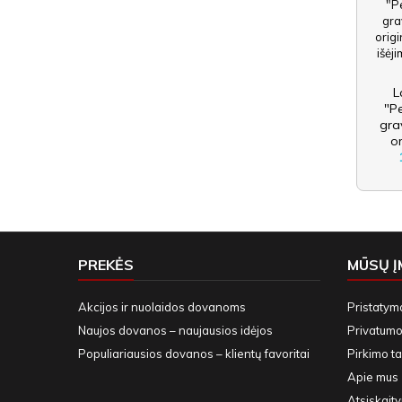
L
"Pe
gra
or
PREKĖS
MŪSŲ 
Akcijos ir nuolaidos dovanoms
Pristatym
Naujos dovanos – naujausios idėjos
Privatumo 
Populiariausios dovanos – klientų favoritai
Pirkimo ta
Apie mus
Atsiskait