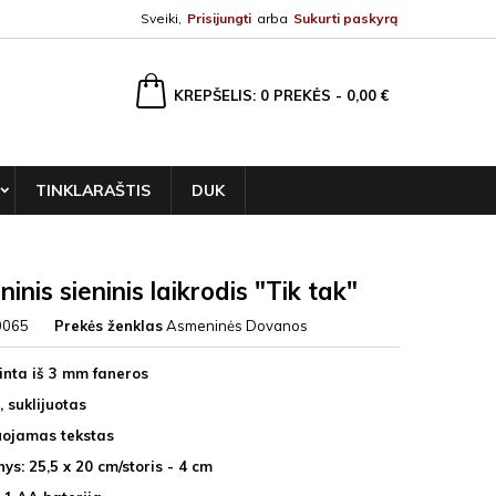
Sveiki,
Prisijungti
arba
Sukurti paskyrą
ška
KREPŠELIS
0
PREKĖS -
0,00 €
TINKLARAŠTIS
DUK
inis sieninis laikrodis "Tik tak"
0065
Prekės ženklas
Asmeninės Dovanos
nta iš 3 mm faneros
, suklijuotas
uojamas tekstas
ys: 25,5 x 20 cm/storis - 4 cm