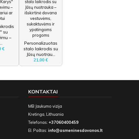
aikrodis
" su
vimu –
..
Personalizuotas
stalo laikrodis su
0 €
Jūsų nuotrau...
21,00 €
KONTAKTAI
MB Jaukumo vizija
Kretinga, Lithuania
Telefonas:
+37060400459
El. Paštas:
info@asmeninesdovanos.lt