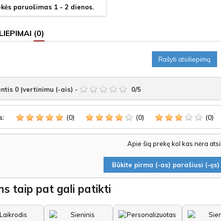
kės paruošimas 1 - 2 dienos.
LIEPIMAI
(0)
Rašyti atsiliepimą
ntis
0
Įvertinimu (-ais)
-
0
/
5
(0)
(0)
(0)
s:
Apie šią prekę kol kas nėra ats
Būkite pirma (-as) parašiusi (-ęs) 
s taip pat gali patikti