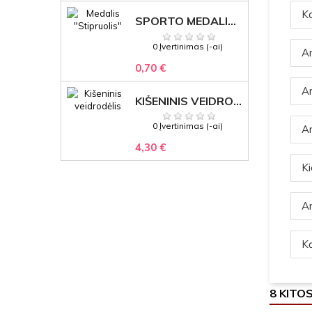
Ka
SPORTO MEDALIS "STIPRUOLIS" SU GRAVIRUOTU TEKSTU
0 Įvertinimas (-ai)
Ar
0,70 €
Ar
KIŠENINIS VEIDRODĖLIS
0 Įvertinimas (-ai)
Ar
4,30 €
Ki
Ar
Ką
8 KITO