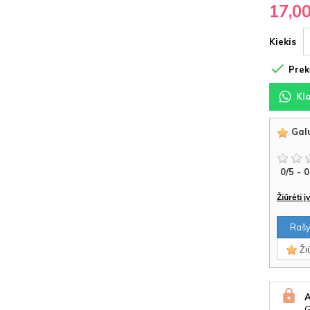
17,0
Kiekis

Prekė
Kl
Galu
0
/
5
-
0
Žiūrėti 
Rašyt
Žiū