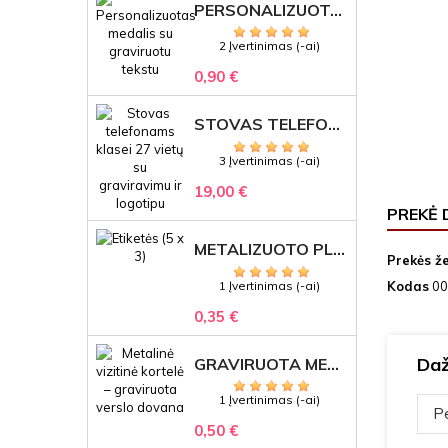
PERSONALIZUOTAS MEDALIS "1" SU GRAVIRUOTU TEKSTU
2 Įvertinimas (-ai)
0,90 €
STOVAS TELEFONAMS KLASEI (27 VIETOS) – GRAVIRUOJAMAS ORGANIZATORIUS
3 Įvertinimas (-ai)
19,00 €
PREKĖ 
METALIZUOTO PLASTIKO ETIKETĖS SU GRAVIRUOTU TEKSTU -LOGOTIPU
Prekės ž
1 Įvertinimas (-ai)
Kodas
00
0,35 €
Daž
GRAVIRUOTA METALINĖ VIZITINĖ KORTELĖ SU LOGOTIPU – REPREZENTACINĖ VERSLO DOVANA
1 Įvertinimas (-ai)
Pe
0,50 €