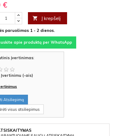
0 €
Į krepšelį

s paruošimas 1 - 2 dienos.
auskite apie produktą per WhatsApp
tinis įvertinimas
:
Įvertinimu (-ais)
įvertinimus
i Atsiliepimą
rėti visus atsiliepimus
ATSISKAITYMAS
GARANTUOJAME SAUGŲ ATSISKAITYMĄ.