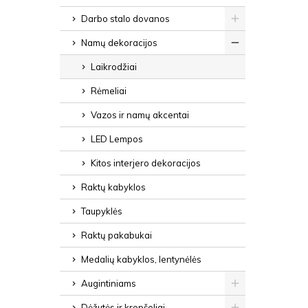
Darbo stalo dovanos
Namų dekoracijos
Laikrodžiai
Rėmeliai
Vazos ir namų akcentai
LED Lempos
Kitos interjero dekoracijos
Raktų kabyklos
Taupyklės
Raktų pakabukai
Medalių kabyklos, lentynėlės
Augintiniams
Dėžutės ir krepšeliai