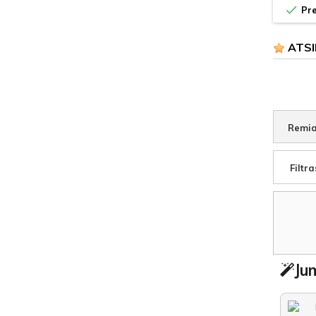

Pre
ATSI
Remia
Filtra
Jum