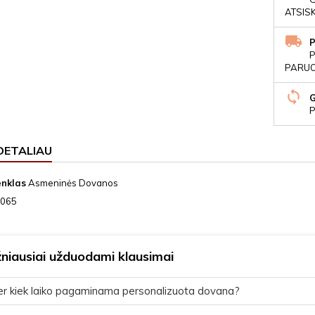
ATSIS
P
PARUOŠ
P
DETALIAU
enklas
Asmeninės Dovanos
065
niausiai užduodami klausimai
r kiek laiko pagaminama personalizuota dovana?