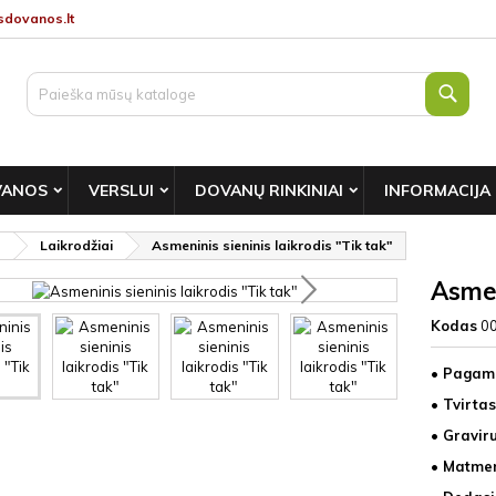
dovanos.lt
Paie
VANOS
VERSLUI
DOVANŲ RINKINIAI
INFORMACIJA
s
Laikrodžiai
Asmeninis sieninis laikrodis "Tik tak"
Asmen
Kodas
0
• Pagami
• Tvirtas
• Gravir
• Matmen