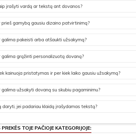
ip įrašyti vardą ar tekstą ant dovanos?
 prieš gamybą gausiu dizaino patvirtinimą?
 galima pakeisti arba atšaukti užsakymą?
 galima grąžinti personalizuotą dovaną?
ek kainuoja pristatymas ir per kiek laiko gausiu užsakymą?
 galima užsakyti dovaną su skubiu pagaminimu?
 daryti, jei padariau klaidą įrašydamas tekstą?
S PREKĖS TOJE PAČIOJE KATEGORIJOJE: