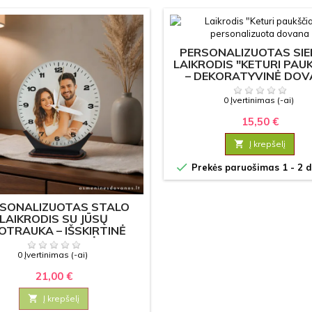
PERSONALIZUOTAS SIE
LAIKRODIS "KETURI PAUK
– DEKORATYVINĖ DO
NAMAMS
0 Įvertinimas (-ai)
15,50 €

Į krepšelį

Prekės paruošimas 1 - 2 d
SONALIZUOTAS STALO
LAIKRODIS SU JŪSŲ
OTRAUKA – IŠSKIRTINĖ
OVANA VESTUVĖMS,
KTUVĖMS IR YPATINGOMS
0 Įvertinimas (-ai)
PROGOMS
21,00 €

Į krepšelį