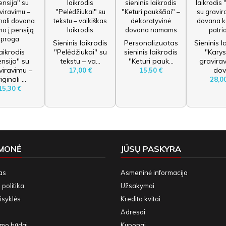
Sieninis laikrodis
Personalizuotas
Sieninis l
aikrodis
"Pelėdžiukai" su
sieninis laikrodis
"Karys
nsija" su
tekstu – va...
"Keturi pauk...
gravira
viravimu –
dov.
17,00 €
15,50 €
iginali ...
28,0
15,30 €
ĮMONĖ
JŪSŲ PASKYRA
as
Asmeninė informacija
politika
Užsakymai
isyklės
Kredito kvitai
Adresai
ymo būdai
Kuponai