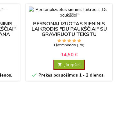
NINIS
PERSONALIZUOTAS SIENINIS
SIENIN
ŠČIAI"
LAIKRODIS "DU PAUKŠČIAI" SU
CM SU
VANA
GRAVIRUOTU TEKSTU
3 Įvertinimas (-ai)
14,50 €

Į krepšelį


ienos.
Prekės paruošimas 1 - 2 dienos.
Prek