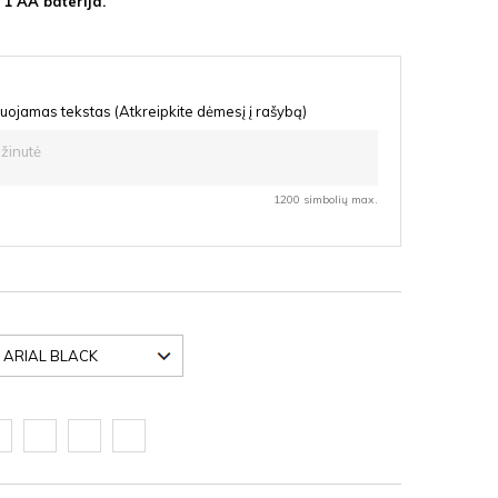
 1 AA baterija.
uojamas tekstas (Atkreipkite dėmesį į rašybą)
1200 simbolių max.
oda
Ąžuolas
Vyšnia
Nedažyta
F
latte
HDF
fanera
HDF