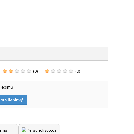
(0)
(0)
iliepimų
atsiliepimą!