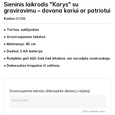
Sieninis laikrodis "Karys" su
graviravimu – dovana kariui ar patriotui
Kodas
00386
• Tvirtas, suklijuotas
• Graviruojamas tekstas
• Matmenys: 45 cm
• Dedasi 1 AA baterija
• Rodyklės gali būti šiek tiek kitokios, nei nurodyta nuotraukoje.
• Dekoruotas trispalve iš veltinio.
Graviruojamas tekstas (Atkreipkite dėmesį į rašybą)
1200 simbolių max.