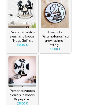
Personalizuotas
Laikrodis
sieninis laikrodis
"Gramofonas" su
"Nagučiai" s...
graviravimu –
stiling...
30,40 €
16,00 €
Personalizuotas
sieninis laikrodis
"Kirpėja" – ...
26,00 €