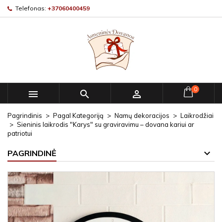
Telefonas:
+37060400459
0



Pagrindinis
Pagal Kategoriją
Namų dekoracijos
Laikrodžiai
Sieninis laikrodis "Karys" su graviravimu – dovana kariui ar
patriotui
PAGRINDINĖ