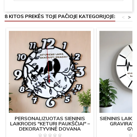
8 KITOS PREKĖS TOJE PAČIOJE KATEGORIJOJE:
<
>
PERSONALIZUOTAS SIENINIS
SIENINIS LAIK
LAIKRODIS "KETURI PAUKŠČIAI" –
GRAVIRAV
DEKORATYVINĖ DOVANA
GYD
NAMAMS