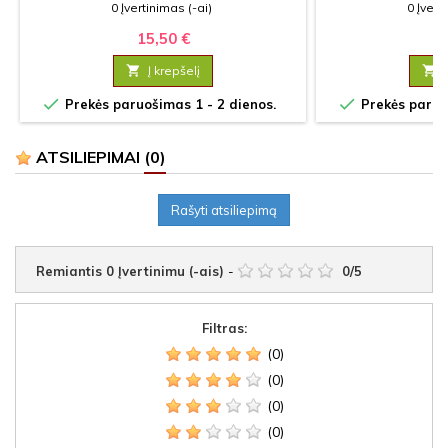
0 Įvertinimas (-ai)
0 Įvert
15,50 €
25

Į krepšelį



Prekės paruošimas 1 - 2 dienos.
Prekės paruoš
ATSILIEPIMAI
(0)
Rašyti atsiliepimą
Remiantis
0
Įvertinimu (-ais)
-
0
/
5
Filtras:
(0)
(0)
(0)
(0)