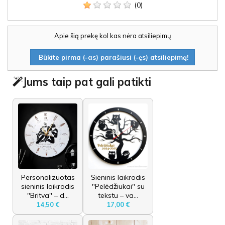
(0)
Apie šią prekę kol kas nėra atsiliepimų
Būkite pirma (-as) parašiusi (-ęs) atsiliepimą!
Jums taip pat gali patikti
Personalizuotas
Sieninis laikrodis
sieninis laikrodis
"Pelėdžiukai" su
"Britva" – d...
tekstu – va...
14,50 €
17,00 €