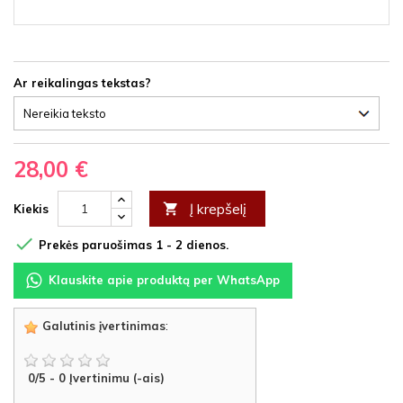
Ar reikalingas tekstas?
28,00 €
Į krepšelį

Kiekis

Prekės paruošimas 1 - 2 dienos.
Klauskite apie produktą per WhatsApp
Galutinis įvertinimas
:
0
/
5
-
0
Įvertinimu (-ais)