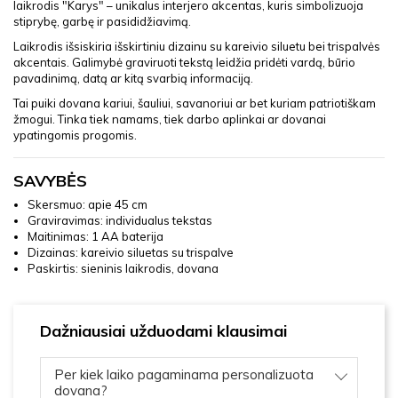
laikrodis "Karys" – unikalus interjero akcentas, kuris simbolizuoja
stiprybę, garbę ir pasididžiavimą.
Laikrodis išsiskiria išskirtiniu dizainu su kareivio siluetu bei trispalvės
akcentais. Galimybė graviruoti tekstą leidžia pridėti vardą, būrio
pavadinimą, datą ar kitą svarbią informaciją.
Tai puiki dovana kariui, šauliui, savanoriui ar bet kuriam patriotiškam
žmogui. Tinka tiek namams, tiek darbo aplinkai ar dovanai
ypatingomis progomis.
SAVYBĖS
Skersmuo: apie 45 cm
Graviravimas: individualus tekstas
Maitinimas: 1 AA baterija
Dizainas: kareivio siluetas su trispalve
Paskirtis: sieninis laikrodis, dovana
Dažniausiai užduodami klausimai
Per kiek laiko pagaminama personalizuota
dovana?