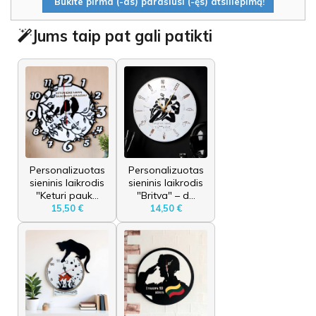
Būkite pirma (-as) parašiusi (-ęs) atsiliepimą!
Jums taip pat gali patikti
Personalizuotas
Personalizuotas
sieninis laikrodis
sieninis laikrodis
"Keturi pauk...
"Britva" – d...
15,50 €
14,50 €