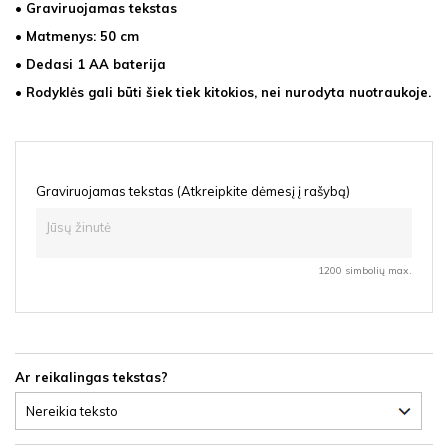
• Graviruojamas tekstas
• Matmenys: 50 cm
• Dedasi 1 AA baterija
• Rodyklės gali būti šiek tiek kitokios, nei nurodyta nuotraukoje.
Graviruojamas tekstas (Atkreipkite dėmesį į rašybą)
1200 simbolių max.
Ar reikalingas tekstas?