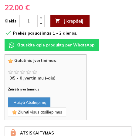
22,00 €
Į krepšelį

Kiekis

Prekės paruošimas 1 - 2 dienos.
Klauskite apie produktą per WhatsApp
Galutinis įvertinimas
:
0
/
5
-
0
Įvertinimu (-ais)
Žiūrėti įvertinimus
Rašyti Atsiliepimą
Žiūrėti visus atsiliepimus
ATSISKAITYMAS