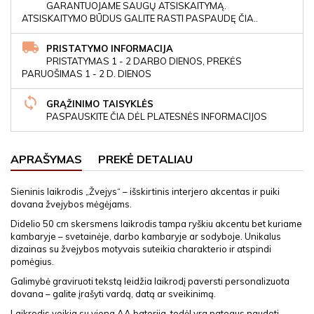
GARANTUOJAME SAUGŲ ATSISKAITYMĄ.
ATSISKAITYMO BŪDUS GALITE RASTI PASPAUDĘ ČIA..
PRISTATYMO INFORMACIJA
PRISTATYMAS 1 - 2 DARBO DIENOS, PREKĖS
PARUOŠIMAS 1 - 2 D. DIENOS
GRĄŽINIMO TAISYKLĖS
PASPAUSKITE ČIA DĖL PLATESNĖS INFORMACIJOS
APRAŠYMAS
PREKĖ DETALIAU
Sieninis laikrodis „Žvejys“ – išskirtinis interjero akcentas ir puiki
dovana žvejybos mėgėjams.
Didelio 50 cm skersmens laikrodis tampa ryškiu akcentu bet kuriame
kambaryje – svetainėje, darbo kambaryje ar sodyboje. Unikalus
dizainas su žvejybos motyvais suteikia charakterio ir atspindi
pomėgius.
Galimybė graviruoti tekstą leidžia laikrodį paversti personalizuota
dovana – galite įrašyti vardą, datą ar sveikinimą.
Laikrodis veikia su viena AA baterija, todėl yra patogus naudoti