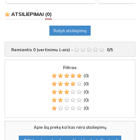
ATSILIEPIMAI
(0)
Rašyti atsiliepimą
Remiantis
0
Įvertinimu (-ais)
-
0
/
5
Filtras:
(0)
(0)
(0)
(0)
(0)
Apie šią prekę kol kas nėra atsiliepimų