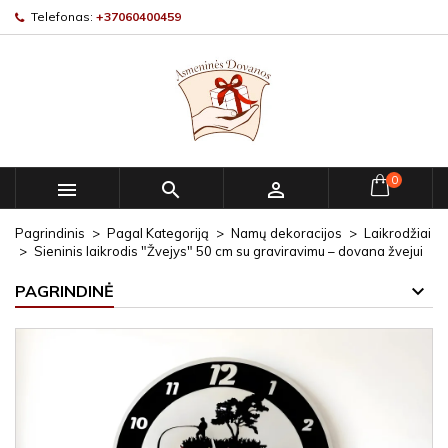
Telefonas:
+37060400459
0



Pagrindinis
Pagal Kategoriją
Namų dekoracijos
Laikrodžiai
Sieninis laikrodis "Žvejys" 50 cm su graviravimu – dovana žvejui
PAGRINDINĖ