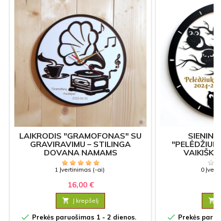
LAIKRODIS "GRAMOFONAS" SU
SIENINI
GRAVIRAVIMU – STILINGA
"PELĖDŽIUKA
DOVANA NAMAMS
VAIKIŠKA
1 Įvertinimas (-ai)
0 Įvert
16,00 €
17

Į krepšelį



Prekės paruošimas 1 - 2 dienos.
Prekės paruoš