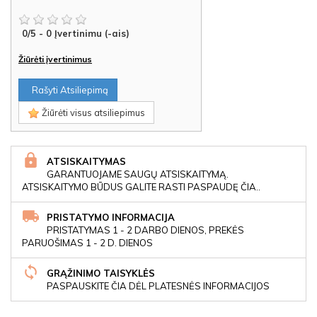
0
/
5
-
0
Įvertinimu (-ais)
Žiūrėti įvertinimus
Rašyti Atsiliepimą
Žiūrėti visus atsiliepimus
ATSISKAITYMAS
GARANTUOJAME SAUGŲ ATSISKAITYMĄ.
ATSISKAITYMO BŪDUS GALITE RASTI PASPAUDĘ ČIA..
PRISTATYMO INFORMACIJA
PRISTATYMAS 1 - 2 DARBO DIENOS, PREKĖS
PARUOŠIMAS 1 - 2 D. DIENOS
GRĄŽINIMO TAISYKLĖS
PASPAUSKITE ČIA DĖL PLATESNĖS INFORMACIJOS