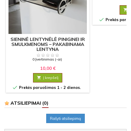
12


Prekės paruoš
SIENINĖ LENTYNĖLĖ PINIGINEI IR
SMULKMENOMS – PAKABINAMA
LENTYNA
0 Įvertinimas (-ai)
10,00 €

Į krepšelį

Prekės paruošimas 1 - 2 dienos.
ATSILIEPIMAI
(0)
Rašyti atsiliepimą