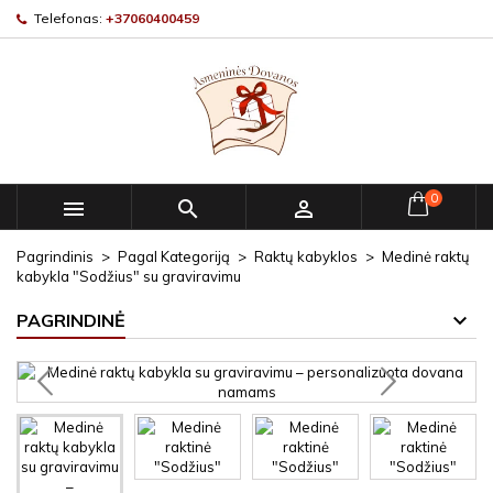
Telefonas:
+37060400459
0



Pagrindinis
Pagal Kategoriją
Raktų kabyklos
Medinė raktų
kabykla "Sodžius" su graviravimu
PAGRINDINĖ