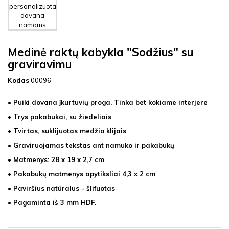
Medinė raktų kabykla "Sodžius" su
graviravimu
Kodas
00096
• Puiki dovana įkurtuvių proga. Tinka bet kokiame interjere
• Trys pakabukai, su žiedeliais
• Tvirtas, suklijuotas medžio klijais
• Graviruojamas tekstas ant namuko ir pakabukų
• Matmenys: 28 x 19 x 2,7 cm
• Pakabukų matmenys apytiksliai 4,3 x 2 cm
• Paviršius natūralus - šlifuotas
• Pagaminta iš 3 mm HDF.