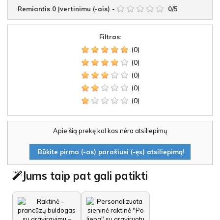
Remiantis
0
Įvertinimu (-ais)
-
0
/
5
Filtras:
(0)
(0)
(0)
(0)
(0)
Apie šią prekę kol kas nėra atsiliepimų
Būkite pirma (-as) parašiusi (-ęs) atsiliepimą!
Jums taip pat gali patikti