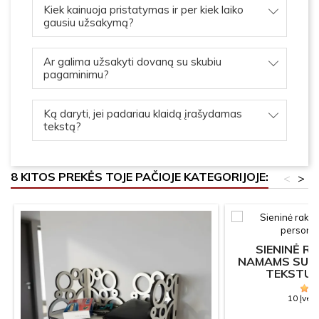
Kiek kainuoja pristatymas ir per kiek laiko
gausiu užsakymą?
Ar galima užsakyti dovaną su skubiu
pagaminimu?
Ką daryti, jei padariau klaidą įrašydamas
tekstą?
8 KITOS PREKĖS TOJE PAČIOJE KATEGORIJOJE:
<
>
SIENINĖ R
NAMAMS SU 
TEKSTU "
10 Įvert