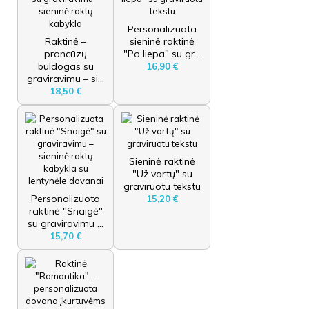
Personalizuota
Raktinė –
sieninė raktinė
prancūzų
"Po liepa" su gr...
buldogas su
16,90 €
graviravimu – si...
18,50 €
Sieninė raktinė
"Už vartų" su
graviruotu tekstu
Personalizuota
15,20 €
raktinė "Snaigė"
su graviravimu ...
15,70 €