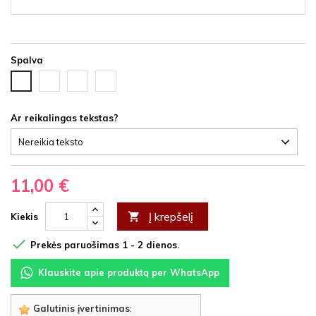
Spalva
Juoda
Ąžuolas
Vyšnia
Balta
HDF
latte
HDF
HDF
HDF
Ar reikalingas tekstas?
11,00 €
Į krepšelį

Kiekis

Prekės paruošimas 1 - 2 dienos.
Klauskite apie produktą per WhatsApp
Galutinis įvertinimas
: