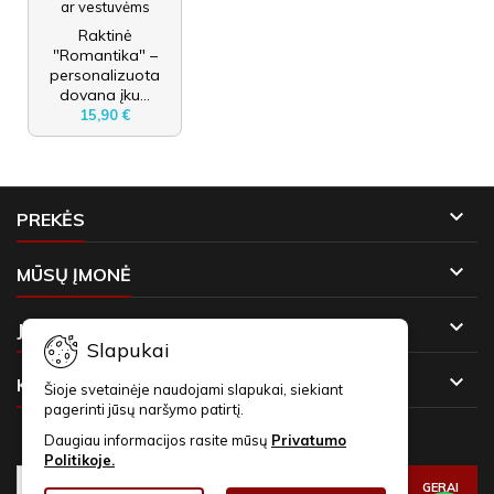
Raktinė
"Romantika" –
personalizuota
dovana įku...
15,90 €

PREKĖS

MŪSŲ ĮMONĖ

JŪSŲ PASKYRA
Slapukai

KONTAKTAI
Šioje svetainėje naudojami slapukai, siekiant
pagerinti jūsų naršymo patirtį.
NAUJIENLAIŠKIAI
Daugiau informacijos rasite mūsų
Privatumo
Politikoje.