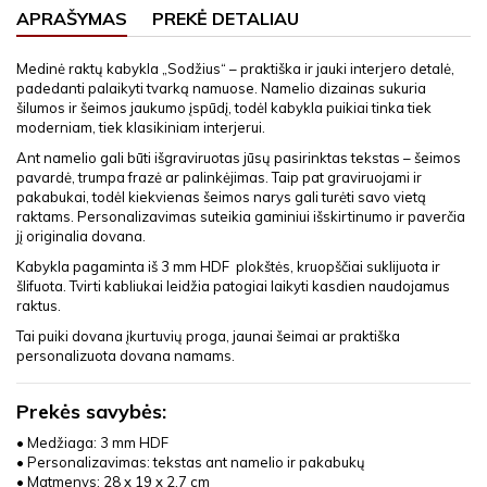
APRAŠYMAS
PREKĖ DETALIAU
Medinė raktų kabykla „Sodžius“ – praktiška ir jauki interjero detalė,
padedanti palaikyti tvarką namuose. Namelio dizainas sukuria
šilumos ir šeimos jaukumo įspūdį, todėl kabykla puikiai tinka tiek
moderniam, tiek klasikiniam interjerui.
Ant namelio gali būti išgraviruotas jūsų pasirinktas tekstas – šeimos
pavardė, trumpa frazė ar palinkėjimas. Taip pat graviruojami ir
pakabukai, todėl kiekvienas šeimos narys gali turėti savo vietą
raktams. Personalizavimas suteikia gaminiui išskirtinumo ir paverčia
jį originalia dovana.
Kabykla pagaminta iš 3 mm HDF plokštės, kruopščiai suklijuota ir
šlifuota. Tvirti kabliukai leidžia patogiai laikyti kasdien naudojamus
raktus.
Tai puiki dovana įkurtuvių proga, jaunai šeimai ar praktiška
personalizuota dovana namams.
Prekės savybės:
• Medžiaga: 3 mm HDF
• Personalizavimas: tekstas ant namelio ir pakabukų
• Matmenys: 28 x 19 x 2,7 cm