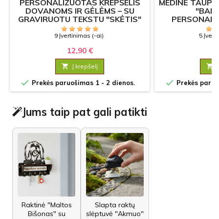
PERSONALIZUOTAS KREPŠELIS
MEDINĖ TAUP
DOVANOMS IR GĖLĖMS – SU
"BANK
GRAVIRUOTU TEKSTU "SKĖTIS"
PERSONALI
9 Įvertinimas (-ai)
5 Įvert
12,90 €
16

Į krepšelį



Prekės paruošimas 1 - 2 dienos.
Prekės paruoš
Jums taip pat gali patikti
Raktinė "Maltos
Slapta raktų
Bišonas" su
slėptuvė "Akmuo"