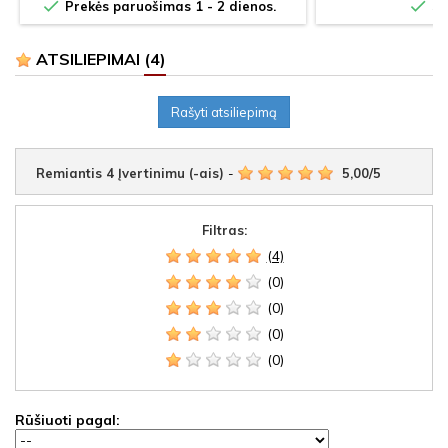


Prekės paruošimas 1 - 2 dienos.
Sa
ATSILIEPIMAI
(4)
Rašyti atsiliepimą
Remiantis
4
Įvertinimu (-ais)
-
5,00
/
5
Filtras:
(4)
(0)
(0)
(0)
(0)
Rūšiuoti pagal: