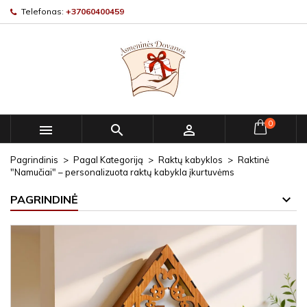
Telefonas:
+37060400459
0



Pagrindinis
Pagal Kategoriją
Raktų kabyklos
Raktinė
"Namučiai" – personalizuota raktų kabykla įkurtuvėms
PAGRINDINĖ