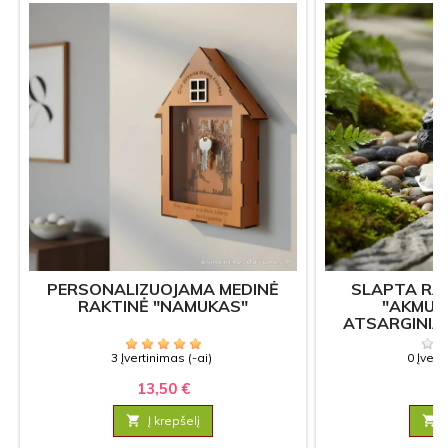
PERSONALIZUOJAMA MEDINĖ
SLAPTA RA
RAKTINĖ "NAMUKAS"
"AKMUO
ATSARGINIA
3 Įvertinimas (-ai)
0 Įvert
13,50 €
8

Į krepšelį
