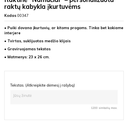
raktų kabykla įkurtuvėms
Kodas
00347
• Puiki dovana įkurtuvių, ar kitoms progoms. Tinka bet kokiame
interjere
• Tvirtas, suklijuotas medžio klijais
• Graviruojamas tekstas
• Matmenys: 23 x 26 cm.
Tekstas. (Atkreipkite dėmesį į rašybą)
1200 simbolių max.