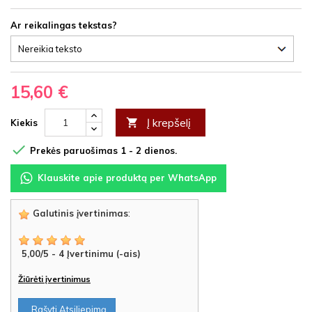
Ar reikalingas tekstas?
15,60 €
Į krepšelį

Kiekis

Prekės paruošimas 1 - 2 dienos.
Klauskite apie produktą per WhatsApp
Galutinis įvertinimas
:
5,00
/
5
-
4
Įvertinimu (-ais)
Žiūrėti įvertinimus
Rašyti Atsiliepimą