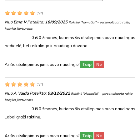
(
5
/
5
)
Nuo
Ema V
Pateikta:
18/09/2025
Raktinė "Namučiai" – personalizuota raktų
kabykla įkurtuvėms
0
iš
0
žmonės, kuriems šis atsiliepimas buvo naudingas
nedidelė, bet reikalinga ir naudinga dovana
Ar šis atsiliepimas jums buvo naudings?
Taip
Ne
(
5
/
5
)
Nuo
A Vaida
Pateikta:
09/12/2022
Raktinė "Namučiai" – personalizuota raktų
kabykla įkurtuvėms
0
iš
0
žmonės, kuriems šis atsiliepimas buvo naudingas
Labai graži raktinė.
Ar šis atsiliepimas jums buvo naudings?
Taip
Ne