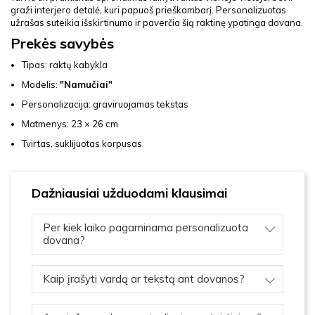
graži interjero detalė, kuri papuoš prieškambarį. Personalizuotas
užrašas suteikia išskirtinumo ir paverčia šią raktinę ypatinga dovana.
Prekės savybės
Tipas: raktų kabykla
Modelis:
"Namučiai"
Personalizacija: graviruojamas tekstas
Matmenys: 23 × 26 cm
Tvirtas, suklijuotas korpusas
Dažniausiai užduodami klausimai
Per kiek laiko pagaminama personalizuota
dovana?
Kaip įrašyti vardą ar tekstą ant dovanos?