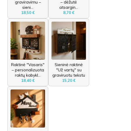
graviravimu –
– dėžutė
sieni...
atsargin...
18,50 €
8,70 €
Raktinė "Vasaris"
Sieninė raktinė
– personalizuota
"Už vartų" su
raktų kabykl...
graviruotu tekstu
18,40 €
15,20 €