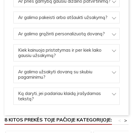
Ar prieš gamybą gausiu dizaino patvirtinimą?
Ar galima pakeisti arba atšaukti užsakymą?
Ar galima grąžinti personalizuotą dovaną?
Kiek kainuoja pristatymas ir per kiek laiko
gausiu užsakymą?
Ar galima užsakyti dovaną su skubiu
pagaminimu?
Ką daryti, jei padariau klaidą įrašydamas
tekstą?
8 KITOS PREKĖS TOJE PAČIOJE KATEGORIJOJE:
<
>