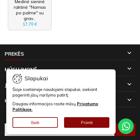
Medinė sieninė
raktinė "Namas
po palme" su
grav...
17,70 €

PREKĖS

MŪSŲ ĮMONĖ
Slapukai

JŪSŲ PASKYRA
Šioje svetainėje naudojami slapukai, siekiant
pagerinti jūsų naršymo patirtį.

KONTAKTAI
Daugiau informacijos rasite mūsų
Privatumo
Politikoje.
NAUJIENLAIŠKIAI
Išeiti
Priimti