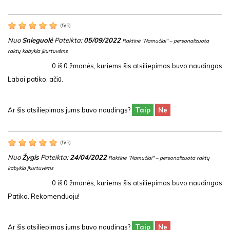
(
5
/
5
)
Nuo
Snieguolė
Pateikta:
05/09/2022
Raktinė "Namučiai" – personalizuota
raktų kabykla įkurtuvėms
0
iš
0
žmonės, kuriems šis atsiliepimas buvo naudingas
Labai patiko, ačiū.
Ar šis atsiliepimas jums buvo naudings?
Taip
Ne
(
5
/
5
)
Nuo
Žygis
Pateikta:
24/04/2022
Raktinė "Namučiai" – personalizuota raktų
kabykla įkurtuvėms
0
iš
0
žmonės, kuriems šis atsiliepimas buvo naudingas
Patiko. Rekomenduoju!
Ar šis atsiliepimas jums buvo naudings?
Taip
Ne