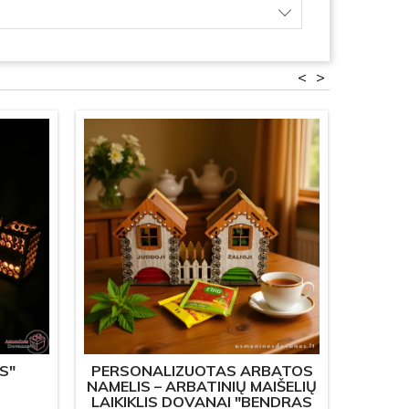
<
>
S"
PERSONALIZUOTAS ARBATOS
ŽV
NAMELIS – ARBATINIŲ MAIŠELIŲ
LAIKIKLIS DOVANAI "BENDRAS