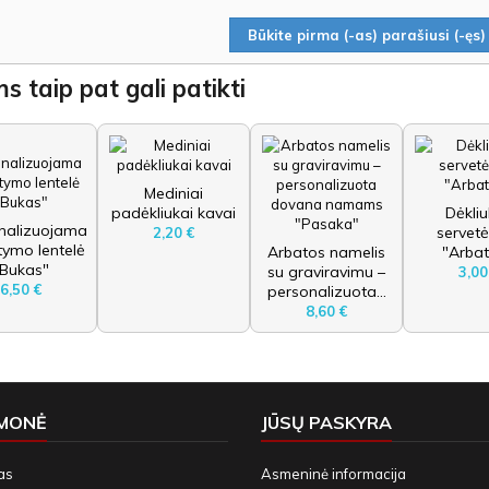
Būkite pirma (-as) parašiusi (-ęs) 
s taip pat gali patikti
Mediniai
padėkliukai kavai
Dėkli
nalizuojama
servet
2,20 €
tymo lentelė
Arbatos namelis
"Arbat
"Bukas"
su graviravimu –
3,00
6,50 €
personalizuota...
8,60 €
ĮMONĖ
JŪSŲ PASKYRA
as
Asmeninė informacija