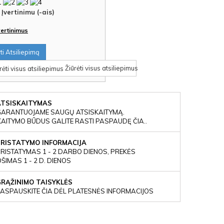
Įvertinimu (-ais)
įvertinimus
i Atsiliepimą
Žiūrėti visus atsiliepimus
ATSISKAITYMAS
GARANTUOJAME SAUGŲ ATSISKAITYMĄ.
KAITYMO BŪDUS GALITE RASTI PASPAUDĘ ČIA..
PRISTATYMO INFORMACIJA
RISTATYMAS 1 - 2 DARBO DIENOS, PREKĖS
IMAS 1 - 2 D. DIENOS
GRĄŽINIMO TAISYKLĖS
ASPAUSKITE ČIA DĖL PLATESNĖS INFORMACIJOS