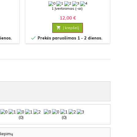
KIEMAS"
1 Įvertinimas (-ai)
12,00 €

Į krepšelį


ienos.
Prekės paruošimas 1 - 2 dienos.
Prek
(0)
(0)
iliepimų