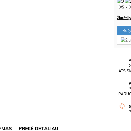
0
/
5
-
0
Žiūrėti 
Rašyt
ATSIS
P
PARUOŠ
P
YMAS
PREKĖ DETALIAU