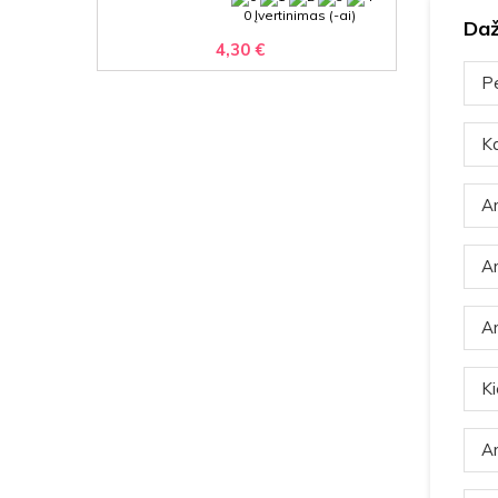
0 Įvertinimas (-ai)
Daž
4,30 €
Pe
Ka
Ar
Ar
Ar
Ki
Ar