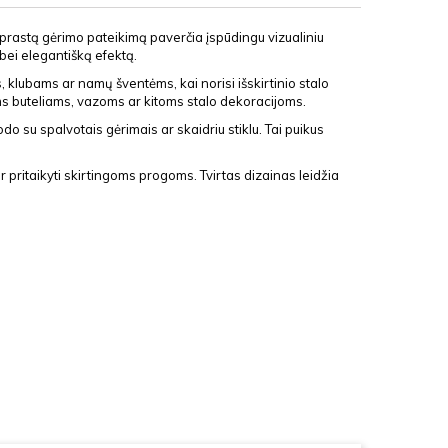
paprastą gėrimo pateikimą paverčia įspūdingu vizualiniu
 bei elegantišką efektą.
 klubams ar namų šventėms, kai norisi išskirtinio stalo
iams buteliams, vazoms ar kitoms stalo dekoracijoms.
do su spalvotais gėrimais ar skaidriu stiklu. Tai puikus
 pritaikyti skirtingoms progoms. Tvirtas dizainas leidžia