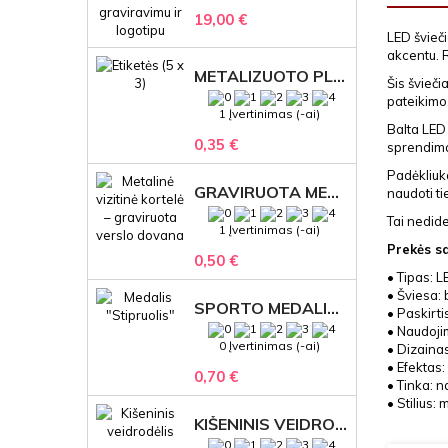
19,00 €
LED švieči
akcentu. R
METALIZUOTO PLASTIKO ETIKETĖS SU GRAVIRUOTU TEKSTU -LOGOTIPU
Šis švieči
pateikimo.
1 Įvertinimas (-ai)
Balta LED 
0,35 €
sprendima
Padėkliuka
GRAVIRUOTA METALINĖ VIZITINĖ KORTELĖ SU LOGOTIPU – REPREZENTACINĖ VERSLO DOVANA
naudoti t
Tai nedide
1 Įvertinimas (-ai)
Prekės s
0,50 €
• Tipas: L
• Šviesa: 
SPORTO MEDALIS "STIPRUOLIS" SU GRAVIRUOTU TEKSTU
• Paskirti
• Naudoji
0 Įvertinimas (-ai)
• Dizaina
• Efektas:
0,70 €
• Tinka: 
• Stilius:
KIŠENINIS VEIDRODĖLIS