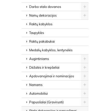
Darbo stalo dovanos
Namų dekoracijos
Raktų kabyklos
Taupyklės
Raktų pakabukai
Medalių kabyklos, lentynėlės
Augintiniams
Dėžutės ir krepšeliai
Apdovanojimai ir nominacijos
Namams
Automobiliui
Papuošalai (Graviruoti)
Stalo dekoracijos ir papuošimai