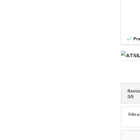

Pre
Remia
0
/
5
Filtra