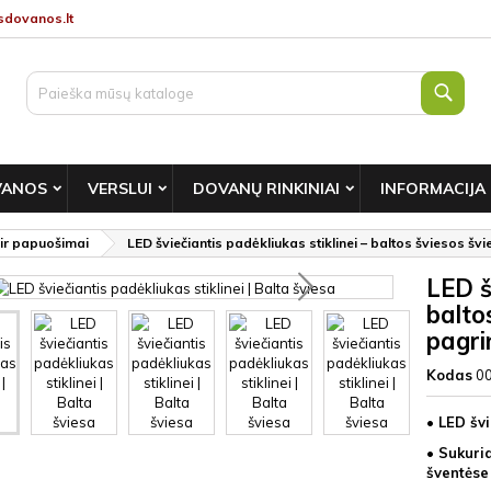
dovanos.lt
Paie
VANOS
VERSLUI
DOVANŲ RINKINIAI
INFORMACIJA
 ir papuošimai
LED šviečiantis padėkliukas stiklinei – baltos šviesos šv
LED š
balto
pagri
Kodas
0
• LED švi
• Sukuria
šventėse