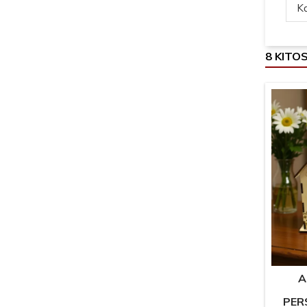
Ką
8 KITO
A
PER