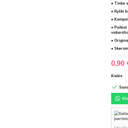
• Tinka 
• Ryški 
• Kompak
• Puikia
vakarėli
• Origina
• Skersm
0,90 
Kiekis

Sand
Kl
įvertin