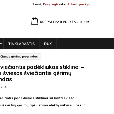
Sveiki,
Prisijungti
arba
Sukurti paskyrą
ška
KREPŠELIS
0
PREKĖS -
0,00 €
TINKLARAŠTIS
DUK
iečiantis gėrimų pagrindas
viečiantis padėkliukas stiklinei –
s šviesos šviečiantis gėrimų
ndas
0704
ečiantis padėkliukas stiklinei su balta šviesa
 išskirtinį gėrimų apšvietimo efektą vakarėliuose ir