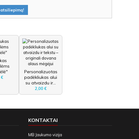
atsiliepimą!
ukas
ėlėms
ėlė"
Personalizuotas
padėkliukas alui
 €
su atvaizdu ir...
2,00 €
KONTAKTAI
MB Jaukumo vizija