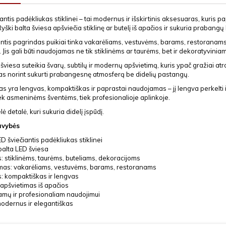
antis padėkliukas stiklinei – tai modernus ir išskirtinis aksesuaras, kuris 
yški balta šviesa apšviečia stiklinę ar butelį iš apačios ir sukuria prabangų
antis pagrindas puikiai tinka vakarėliams, vestuvėms, barams, restoranams,
 Jis gali būti naudojamas ne tik stiklinėms ar taurėms, bet ir dekoratyvin
šviesa suteikia švarų, subtilų ir modernų apšvietimą, kuris ypač gražiai atro
s norint sukurti prabangesnę atmosferą be didelių pastangų.
s yra lengvas, kompaktiškas ir paprastai naudojamas – jį lengva perkelti ir
iek asmeninėms šventėms, tiek profesionalioje aplinkoje.
lė detalė, kuri sukuria didelį įspūdį.
avybės
ED šviečiantis padėkliukas stiklinei
balta LED šviesa
s: stiklinėms, taurėms, buteliams, dekoracijoms
mas: vakarėliams, vestuvėms, barams, restoranams
s: kompaktiškas ir lengvas
 apšvietimas iš apačios
namų ir profesionaliam naudojimui
 modernus ir elegantiškas