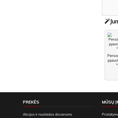
Jum
Perso
pjaus
PREKĖS
MŪSŲ 
Akcijos ir nuolaidos dovanoms
Pristatym