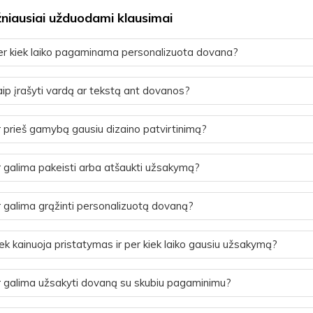
niausiai užduodami klausimai
r kiek laiko pagaminama personalizuota dovana?
ip įrašyti vardą ar tekstą ant dovanos?
 prieš gamybą gausiu dizaino patvirtinimą?
 galima pakeisti arba atšaukti užsakymą?
 galima grąžinti personalizuotą dovaną?
ek kainuoja pristatymas ir per kiek laiko gausiu užsakymą?
 galima užsakyti dovaną su skubiu pagaminimu?