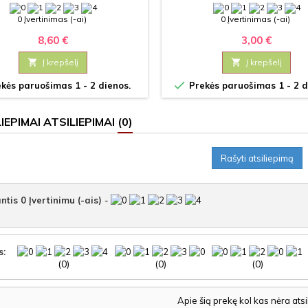
NAMAMS "PASAKA"
0 Įvertinimas (-ai)
0 Įvertinimas (-ai)
8,60 €
3,00 €

Į krepšelį

Į krepšelį

kės paruošimas 1 - 2 dienos.
Prekės paruošimas 1 - 2 d
ATSILIEPIMAI
(0)
Rašyti atsiliepimą
ntis
0
Įvertinimu (-ais)
-
s:
(0)
(0)
(0)
Apie šią prekę kol kas nėra ats