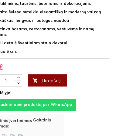
stiklinėms, taurėms, buteliams ir dekoracijoms
balta šviesa suteikia elegantišką ir modernų vaizdą
tiškas, lengvas ir patogus naudoti
i tinka barams, restoranams, vestuvėms ir namų
ams
li detalė šventiniam stalo dekorui
uo 6 cm.
€
Į krepšelį

ėlyje!
auskite apie produktą per WhatsApp
Galutinis
imas
: