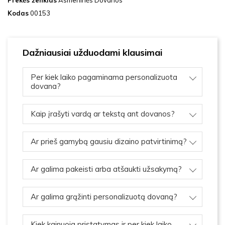
Prekės ženklas
Asmeninės Dovanos
Kodas
00153
Dažniausiai užduodami klausimai
Per kiek laiko pagaminama personalizuota
dovana?
Kaip įrašyti vardą ar tekstą ant dovanos?
Ar prieš gamybą gausiu dizaino patvirtinimą?
Ar galima pakeisti arba atšaukti užsakymą?
Ar galima grąžinti personalizuotą dovaną?
Kiek kainuoja pristatymas ir per kiek laiko