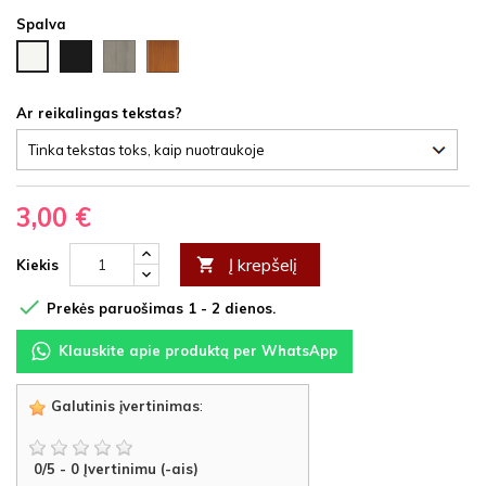
Spalva
Juoda
Ąžuolas
Vyšnia
Balta
HDF
latte
HDF
HDF
HDF
Ar reikalingas tekstas?
3,00 €
Į krepšelį

Kiekis

Prekės paruošimas 1 - 2 dienos.
Klauskite apie produktą per WhatsApp
Galutinis įvertinimas
:
0
/
5
-
0
Įvertinimu (-ais)