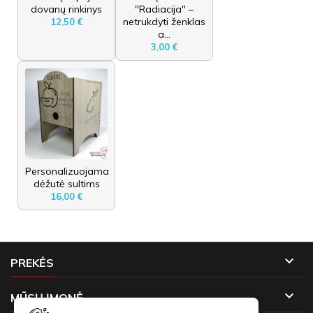
dovanų rinkinys
"Radiacija" –
netrukdyti ženklas
12,50 €
a...
3,00 €
Personalizuojama
dėžutė sultims
16,00 €

PREKĖS

MŪSŲ ĮMONĖ