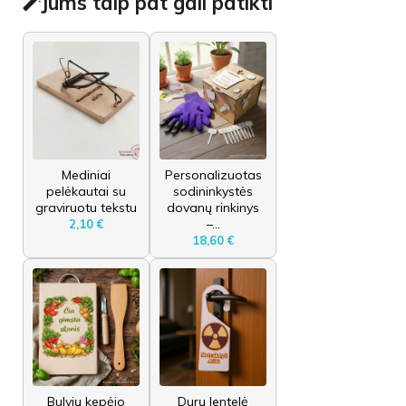
Jums taip pat gali patikti
Mediniai
Personalizuotas
pelėkautai su
sodininkystės
graviruotu tekstu
dovanų rinkinys
–...
2,10 €
18,60 €
Bulvių kepėjo
Durų lentelė