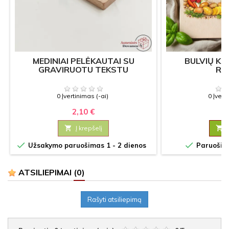
MEDINIAI PELĖKAUTAI SU
BULVIŲ K
GRAVIRUOTU TEKSTU
RI
0 Įvertinimas (-ai)
0 Įvert
2,10 €
12

Į krepšelį



Užsakymo paruošimas 1 - 2 dienos
Paruošima
ATSILIEPIMAI
(0)
Rašyti atsiliepimą