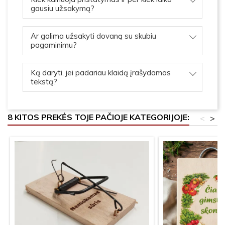
gausiu užsakymą?
Ar galima užsakyti dovaną su skubiu
pagaminimu?
Ką daryti, jei padariau klaidą įrašydamas
tekstą?
8 KITOS PREKĖS TOJE PAČIOJE KATEGORIJOJE:
<
>