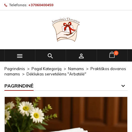
Telefonas:
+37060400459
0



Pagrindinis
Pagal Kategoriją
Namams
Praktiškos dovanos
namams
Dėkliukas servetėlėms "Arbatėlė"
PAGRINDINĖ