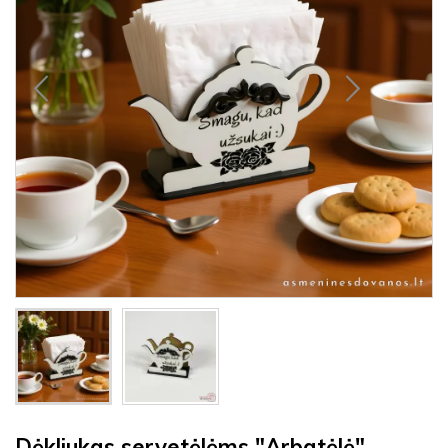
Dėkliukas servetėlėms "Arbatėlė"