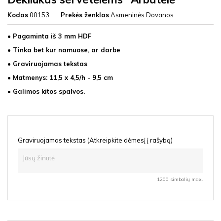
Kodas
00153
Prekės ženklas
Asmeninės Dovanos
• Pagaminta iš 3 mm HDF
• Tinka bet kur namuose, ar darbe
• Graviruojamas tekstas
• Matmenys: 11,5 x 4,5/h - 9,5 cm
• Galimos kitos spalvos.
Graviruojamas tekstas (Atkreipkite dėmesį į rašybą)
1200 simbolių max.