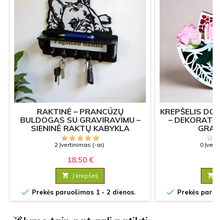
RAKTINĖ – PRANCŪZŲ
KREPŠELIS DO
BULDOGAS SU GRAVIRAVIMU –
– DEKORATY
SIENINĖ RAKTŲ KABYKLA
GRAV
2 Įvertinimas (-ai)
0 Įvert
18,50 €
12

Į krepšelį



Prekės paruošimas 1 - 2 dienos.
Prekės paruoš