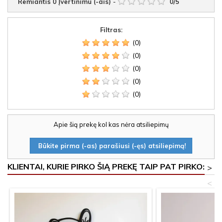
Remiantis
0
Įvertinimu (-ais)
-
0
/
5
Filtras:
(0)
(0)
(0)
(0)
(0)
Apie šią prekę kol kas nėra atsiliepimų
Būkite pirma (-as) parašiusi (-ęs) atsiliepimą!
KLIENTAI, KURIE PIRKO ŠIĄ PREKĘ TAIP PAT PIRKO:
>
<