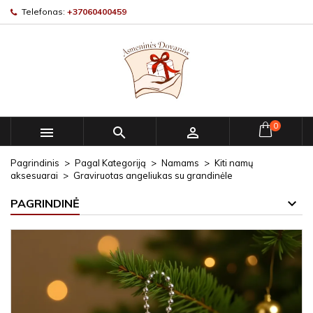
Telefonas:
+37060400459
0



Pagrindinis
Pagal Kategoriją
Namams
Kiti namų
aksesuarai
Graviruotas angeliukas su grandinėle
PAGRINDINĖ