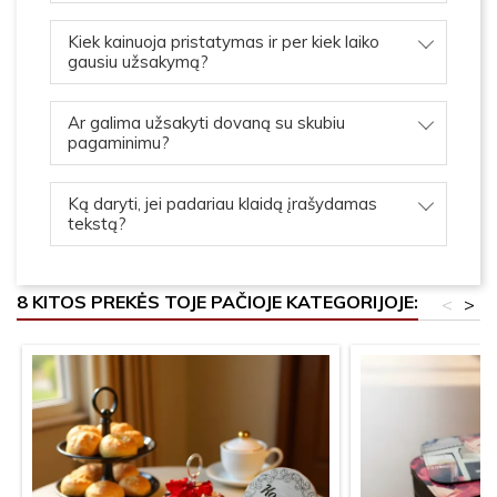
Kiek kainuoja pristatymas ir per kiek laiko
gausiu užsakymą?
Ar galima užsakyti dovaną su skubiu
pagaminimu?
Ką daryti, jei padariau klaidą įrašydamas
tekstą?
8 KITOS PREKĖS TOJE PAČIOJE KATEGORIJOJE:
<
>