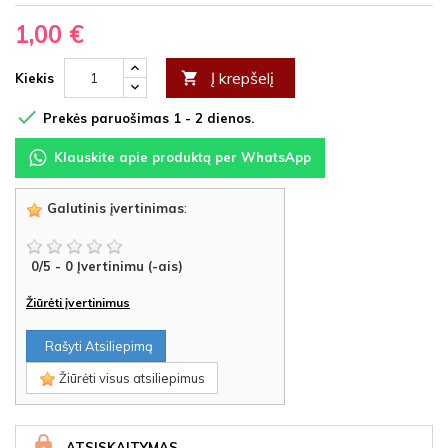
1,00 €
Į krepšelį

Kiekis

Prekės paruošimas 1 - 2 dienos.
Klauskite apie produktą per WhatsApp
Galutinis įvertinimas
:
0
/
5
-
0
Įvertinimu (-ais)
Žiūrėti įvertinimus
Rašyti Atsiliepimą
Žiūrėti visus atsiliepimus
ATSISKAITYMAS