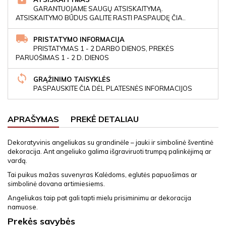
GARANTUOJAME SAUGŲ ATSISKAITYMĄ.
ATSISKAITYMO BŪDUS GALITE RASTI PASPAUDĘ ČIA..
PRISTATYMO INFORMACIJA
PRISTATYMAS 1 - 2 DARBO DIENOS, PREKĖS
PARUOŠIMAS 1 - 2 D. DIENOS
GRĄŽINIMO TAISYKLĖS
PASPAUSKITE ČIA DĖL PLATESNĖS INFORMACIJOS
APRAŠYMAS
PREKĖ DETALIAU
Dekoratyvinis angeliukas su grandinėle – jauki ir simbolinė šventinė
dekoracija. Ant angeliuko galima išgraviruoti trumpą palinkėjimą ar
vardą.
Tai puikus mažas suvenyras Kalėdoms, eglutės papuošimas ar
simbolinė dovana artimiesiems.
Angeliukas taip pat gali tapti mielu prisiminimu ar dekoracija
namuose.
Prekės savybės