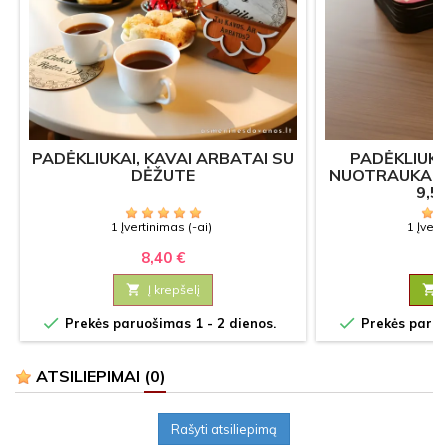
PADĖKLIUKAI, KAVAI ARBATAI SU
PADĖKLIUKA
DĖŽUTE
NUOTRAUKA –
9,5
1 Įvertinimas (-ai)
1 Įvert
8,40 €
3

Į krepšelį



Prekės paruošimas 1 - 2 dienos.
Prekės paruoš
ATSILIEPIMAI
(0)
Rašyti atsiliepimą