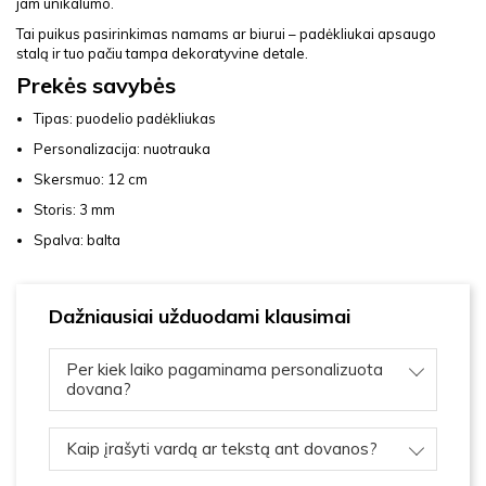
jam unikalumo.
Tai puikus pasirinkimas namams ar biurui – padėkliukai apsaugo
stalą ir tuo pačiu tampa dekoratyvine detale.
Prekės savybės
Tipas: puodelio padėkliukas
Personalizacija: nuotrauka
Skersmuo: 12 cm
Storis: 3 mm
Spalva: balta
Dažniausiai užduodami klausimai
Per kiek laiko pagaminama personalizuota
dovana?
Kaip įrašyti vardą ar tekstą ant dovanos?