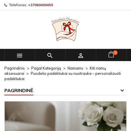
Telefonas:
+37060400459
0



Pagrindinis
Pagal Kategoriją
Namams
Kiti namų
aksesuarai
Puodelio padėkliukai su nuotrauka – personalizuoti
padėkliukai
PAGRINDINĖ