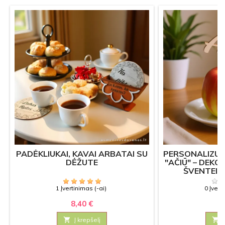
PADĖKLIUKAI, KAVAI ARBATAI SU
PERSONALIZU
DĖŽUTE
"AČIŪ" – DEKO
ŠVENTEI 
1 Įvertinimas (-ai)
0 Įvert
8,40 €
1

Į krepšelį
