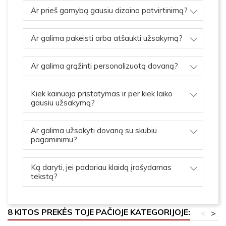
Ar prieš gamybą gausiu dizaino patvirtinimą?
Ar galima pakeisti arba atšaukti užsakymą?
Ar galima grąžinti personalizuotą dovaną?
Kiek kainuoja pristatymas ir per kiek laiko
gausiu užsakymą?
Ar galima užsakyti dovaną su skubiu
pagaminimu?
Ką daryti, jei padariau klaidą įrašydamas
tekstą?
8 KITOS PREKĖS TOJE PAČIOJE KATEGORIJOJE:
<
>