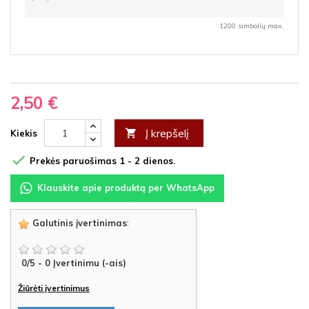
1200 simbolių max.
2,50 €
Į krepšelį

Kiekis

Prekės paruošimas 1 - 2 dienos.
Klauskite apie produktą per WhatsApp
Galutinis įvertinimas
:
0
/
5
-
0
Įvertinimu (-ais)
Žiūrėti įvertinimus