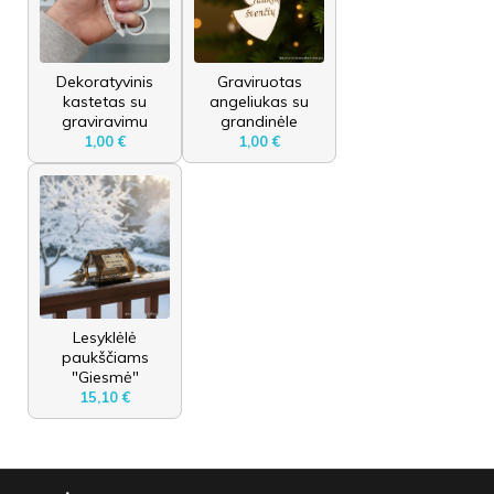
Dekoratyvinis
Graviruotas
kastetas su
angeliukas su
graviravimu
grandinėle
1,00 €
1,00 €
Lesyklėlė
paukščiams
"Giesmė"
15,10 €