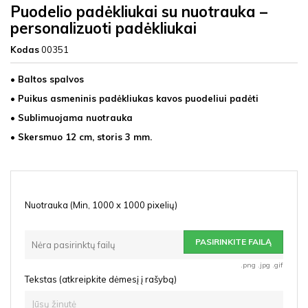
Puodelio padėkliukai su nuotrauka –
personalizuoti padėkliukai
Kodas
00351
• Baltos spalvos
• Puikus asmeninis padėkliukas kavos puodeliui padėti
• Sublimuojama nuotrauka
• Skersmuo 12 cm, storis 3 mm.
Nuotrauka (Min, 1000 x 1000 pixelių)
PASIRINKITE FAILĄ
Nėra pasirinktų failų
.png .jpg .gif
Tekstas (atkreipkite dėmesį į rašybą)