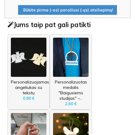
Būkite pirma (-as) parašiusi (-ęs) atsiliepimą!
Jums taip pat gali patikti
Personalizuojamas
Personalizuotas
angeliukas su
medalis
tekstu
"Baigusiems
studijas" –...
0,90 €
2,60 €