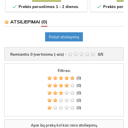


Prekės paruošimas 1 - 2 dienos.
Prekės paruoš
ATSILIEPIMAI
(0)
Rašyti atsiliepimą
Remiantis
0
Įvertinimu (-ais)
-
0
/
5
Filtras:
(0)
(0)
(0)
(0)
(0)
Apie šią prekę kol kas nėra atsiliepimų