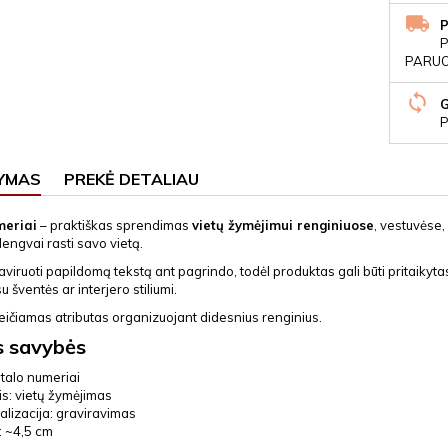
P
PARUOŠ
P
YMAS
PREKĖ DETALIAU
meriai
– praktiškas sprendimas
vietų žymėjimui renginiuose
, vestuvėse,
engvai rasti savo vietą.
viruoti papildomą tekstą ant pagrindo, todėl produktas gali būti pritaikyta
u šventės ar interjero stiliumi.
eičiamas atributas organizuojant didesnius renginius.
s savybės
stalo numeriai
is: vietų žymėjimas
lizacija: graviravimas
: ~4,5 cm