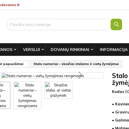
dovanos.lt
Paie
VANOS
VERSLUI
DOVANŲ RINKINIAI
INFORMACIJA
 ir papuošimai
Stalo numeriai – skaičiai stalams ir vietų žymėjimui
Stalo
žymėj
Kodas
0
• Kavinė
• Gravir
• Galima
• Matmen