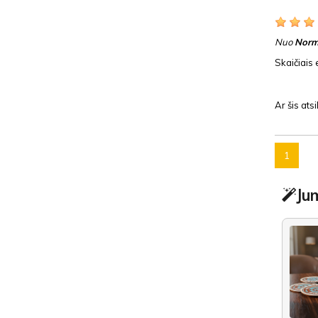
Nuo
Norm
Skaičiais 
Ar šis at
1
Jum