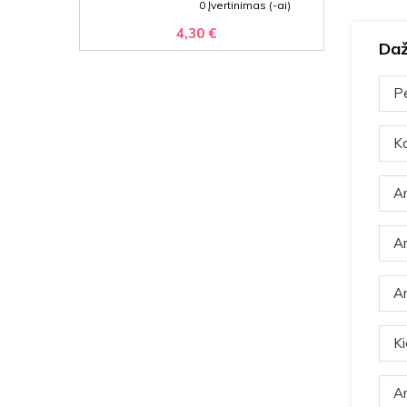
0 Įvertinimas (-ai)
4,30 €
Daž
Pe
Ka
Ar
Ar
Ar
Ki
Ar