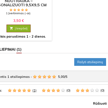
NUOTRAUKA –
ONALIZUOTI 9,5X9,5 CM
1 Įvertinimas (-ai)
3,50 €

Į krepšelį
kės paruošimas 1 - 2 dienos.
LIEPIMAI
(1)
Rašyti atsiliepimą
ntis
1
atsiliepimas
-
5,00
/
5
(1)
(0)
(0)
s:
Rūšiuoti