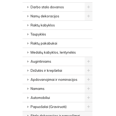
Darbo stalo dovanos
Namų dekoracijos
Raktų kabyklos
Taupyklės
Raktų pakabukai
Medalių kabyklos, lentynėlės
Augintiniams
Dėžutės ir krepšeliai
Apdovanojimai ir nominacijos
Namams
Automobiliui
Papuošalai (Graviruoti)
Stalo dekoracijos ir papuošimai