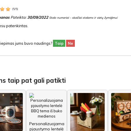
(
5
/
5
)
anas
Pateikta:
30/09/2022
Stalo numeriai – skaičiai stalams ir vietų žymėjimui
esu patenkintas.
siliepimas jums buvo naudings?
Taip
Ne
s taip pat gali patikti
Personalizuojama
pjaustymo lentelė