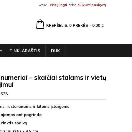
Sveiki,
Prisijungti
arba
Sukurti paskyrą
ška
KREPŠELIS
0
PREKĖS -
0,00 €
TINKLARAŠTIS
DUK
 numeriai – skaičiai stalams ir vietų
imui
0378
ms, restoranams ir kitoms įstaigoms
uojamas ant pagrindo
 rinktis spalvą
ys: aukštis - 4,5 cm