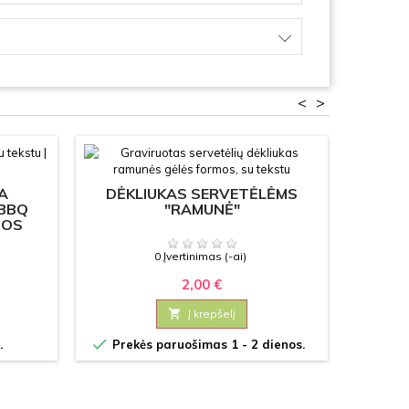
<
>
A
DĖKLIUKAS SERVETĖLĖMS
PUOD
 BBQ
"RAMUNĖ"
NOS
PERSO
0 Įvertinimas (-ai)
2,00 €

Į krepšelį


.
Prekės paruošimas 1 - 2 dienos.
Prek