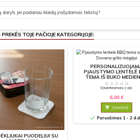
 daryti, jei padariau klaidą įrašydamas tekstą?
S PREKĖS TOJE PAČIOJE KATEGORIJOJE:
PERSONALIZUOJAM
PJAUSTYMO LENTELĖ
TEMA IŠ BUKO MEDIE
0 Įvertinimas (-ai)
6,00 €

Į krepšelį

Paruošimas 1 - 2 d.d
ĖKLIUKAI PUODELIUI SU