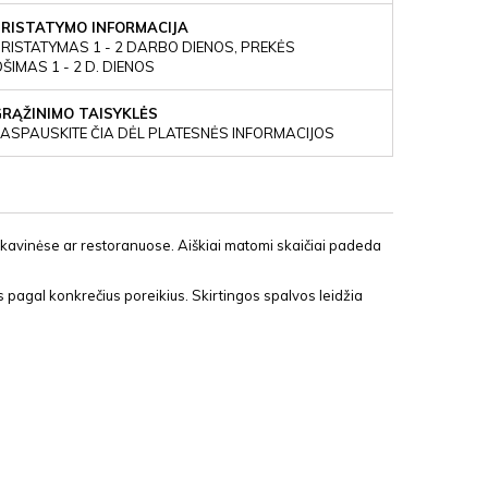
PRISTATYMO INFORMACIJA
RISTATYMAS 1 - 2 DARBO DIENOS, PREKĖS
IMAS 1 - 2 D. DIENOS
GRĄŽINIMO TAISYKLĖS
ASPAUSKITE ČIA DĖL PLATESNĖS INFORMACIJOS
 kavinėse ar restoranuose. Aiškiai matomi skaičiai padeda
s pagal konkrečius poreikius. Skirtingos spalvos leidžia