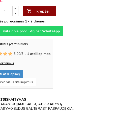
€
Į krepšelį

s paruošimas 1 - 2 dienos.
auskite apie produktą per WhatsApp
tinis įvertinimas
:
5,00
/
5
-
1
atsiliepimas
įvertinimus
i Atsiliepimą
rėti visus atsiliepimus
ATSISKAITYMAS
GARANTUOJAME SAUGŲ ATSISKAITYMĄ.
KAITYMO BŪDUS GALITE RASTI PASPAUDĘ ČIA..