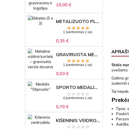
19,00 €
METALIZUOTO PLASTIKO ETIKETĖS SU GRAVIRUOTU TEKSTU -LOGOTIPU
1 Įvertinimas (-ai)
0,35 €
APRAŠ
GRAVIRUOTA METALINĖ VIZITINĖ KORTELĖ SU LOGOTIPU – REPREZENTACINĖ VERSLO DOVANA
Stalo nu
1 Įvertinimas (-ai)
svečiams l
0,50 €
Galima gra
suderinti s
SPORTO MEDALIS "STIPRUOLIS" SU GRAVIRUOTU TEKSTU
Tai nepak
0 Įvertinimas (-ai)
Prekė
0,70 €
Tipas: 
Paskirt
Persona
KIŠENINIS VEIDRODĖLIS
Aukštis