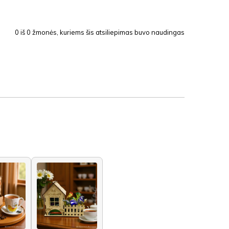
0
iš
0
žmonės, kuriems šis atsiliepimas buvo naudingas