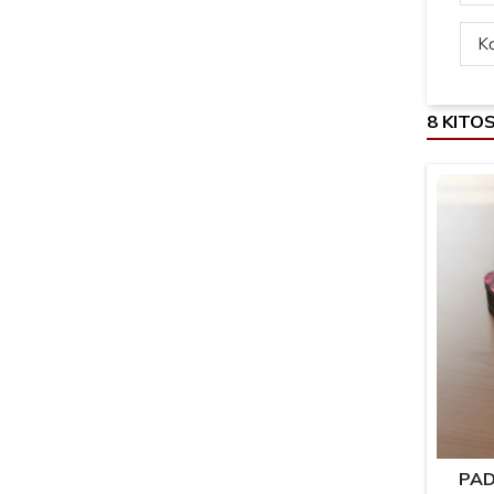
Ką
8 KITO
PAD