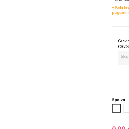
• Kokį kie
pagamin
Gravir
rašyb
Spalva
Ju
Balta
HD
HDF