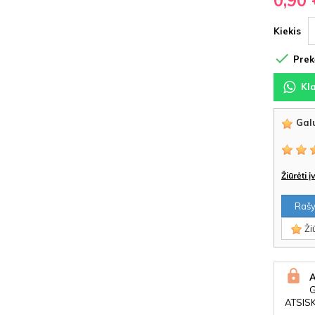
0,90 
Kiekis

Prekė
Kl
Galu
Žiūrėti 
Rašyt
Žiū
ATSIS