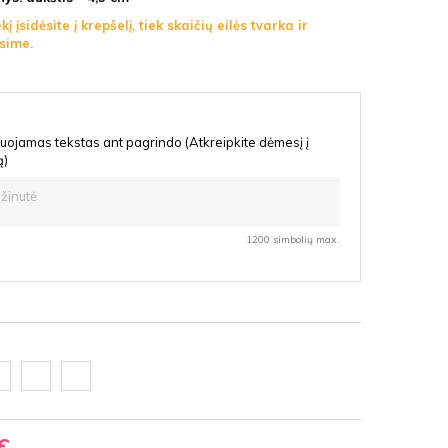
kį įsidėsite į krepšelį, tiek skaičių eilės tvarka ir
sime.
uojamas tekstas ant pagrindo (Atkreipkite dėmesį į
ą)
1200 simbolių max.
oda
Ąžuolas
Vyšnia
F
latte
HDF
HDF