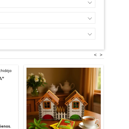
<
>
A"
ienos.