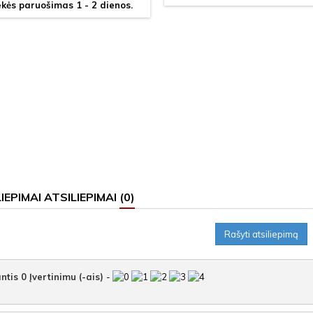
kės paruošimas 1 - 2 dienos.
ATSILIEPIMAI
(0)
Rašyti atsiliepimą
ntis
0
Įvertinimu (-ais)
-