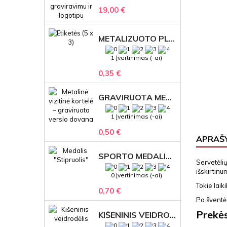
19,00 €
METALIZUOTO PLASTIKO ETIKETĖS SU GRAVIRUOTU TEKSTU -LOGOTIPU
1 Įvertinimas (-ai)
0,35 €
GRAVIRUOTA METALINĖ VIZITINĖ KORTELĖ SU LOGOTIPU – REPREZENTACINĖ VERSLO DOVANA
1 Įvertinimas (-ai)
0,50 €
APRAŠ
SPORTO MEDALIS "STIPRUOLIS" SU GRAVIRUOTU TEKSTU
Servetėlių
išskirtinu
0 Įvertinimas (-ai)
Tokie laik
0,70 €
Po šventė
Prekė
KIŠENINIS VEIDRODĖLIS