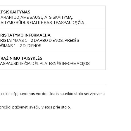
ATSISKAITYMAS
GARANTUOJAME SAUGŲ ATSISKAITYMĄ.
KAITYMO BŪDUS GALITE RASTI PASPAUDĘ ČIA..
PRISTATYMO INFORMACIJA
RISTATYMAS 1 - 2 DARBO DIENOS, PREKĖS
IMAS 1 - 2 D. DIENOS
GRĄŽINIMO TAISYKLĖS
ASPAUSKITE ČIA DĖL PLATESNĖS INFORMACIJOS
laikiklio išpjaunamas vardas, kuris suteikia stalo serviravimui
gražiai pažymėti svečių vietas prie stalo.