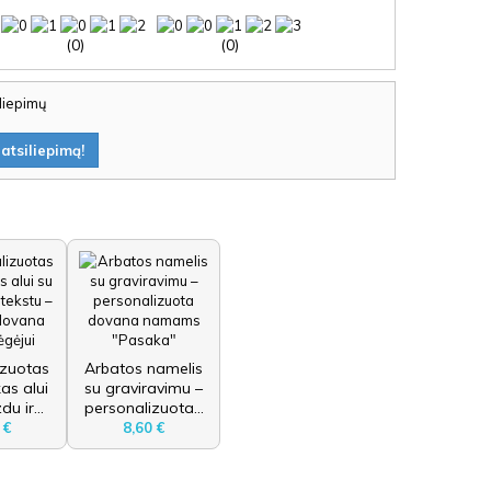
(0)
(0)
iliepimų
atsiliepimą!
izuotas
Arbatos namelis
as alui
su graviravimu –
u ir...
personalizuota...
 €
8,60 €