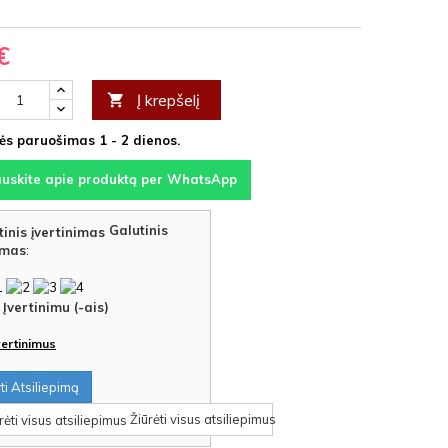
stiko
€
Į krepšelį

s paruošimas 1 - 2 dienos.
auskite apie produktą per WhatsApp
Galutinis
imas
:
Įvertinimu (-ais)
įvertinimus
i Atsiliepimą
Žiūrėti visus atsiliepimus