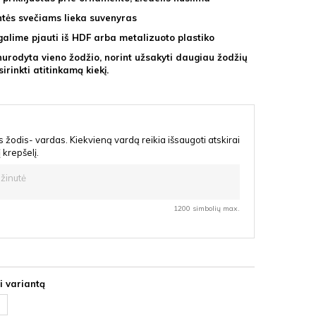
ntės svečiams lieka suvenyras
galime pjauti iš HDF arba metalizuoto plastiko
nurodyta vieno žodžio, norint užsakyti daugiau žodžių
sirinkti atitinkamą kiekį.
 žodis- vardas. Kiekvieną vardą reikia išsaugoti atskirai
 į krepšelį.
1200 simbolių max.
i variantą
rdas