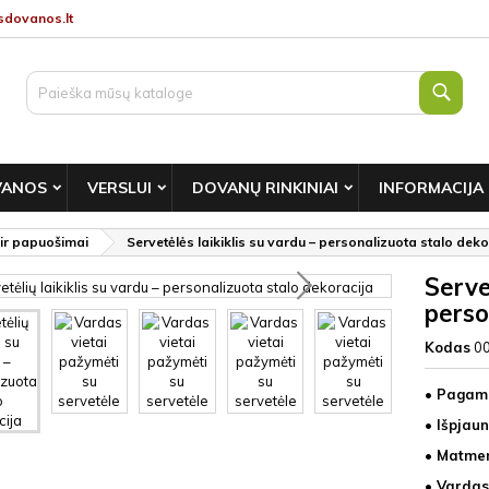
dovanos.lt
Paie
VANOS
VERSLUI
DOVANŲ RINKINIAI
INFORMACIJA
 ir papuošimai
Servetėlės laikiklis su vardu – personalizuota stalo deko
Servet
perso
Kodas
0
• Pagami
• Išpjau
• Matmen
• Vardas