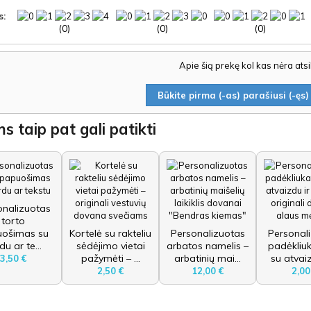
s:
(0)
(0)
(0)
Apie šią prekę kol kas nėra ats
Būkite pirma (-as) parašiusi (-ęs) 
s taip pat gali patikti
onalizuotas
torto
ošimas su
Kortelė su rakteliu
Personalizuotas
Personal
du ar te...
sėdėjimo vietai
arbatos namelis –
padėkliuk
pažymėti – ...
arbatinių mai...
su atvaizd
3,50 €
2,50 €
12,00 €
2,00