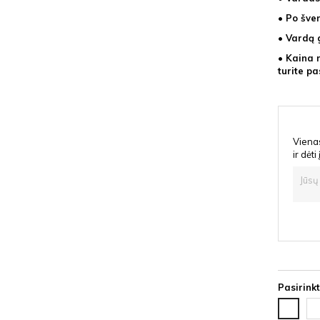
• Po šve
• Vardą 
• Kaina 
turite pa
Vienas
ir dėti
Pasirinkt
Va
Vardas
iš
iš