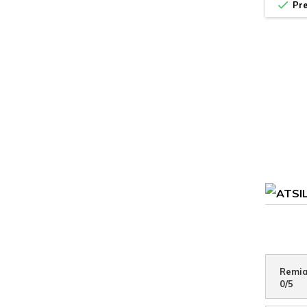

Pre
Remia
0
/
5