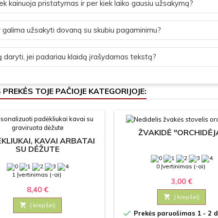
ek kainuoja pristatymas ir per kiek laiko gausiu užsakymą?
 galima užsakyti dovaną su skubiu pagaminimu?
 daryti, jei padariau klaidą įrašydamas tekstą?
S PREKĖS TOJE PAČIOJE KATEGORIJOJE:
ŽVAKIDĖ "ORCHIDĖJ
KLIUKAI, KAVAI ARBATAI
SU DĖŽUTE
0 Įvertinimas (-ai)
1 Įvertinimas (-ai)
3,00 €
8,40 €

Į krepšelį

Į krepšelį

Prekės paruošimas 1 - 2 d