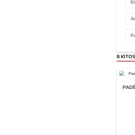
Ki
Ar
Ką
8 KITO
PADĖ