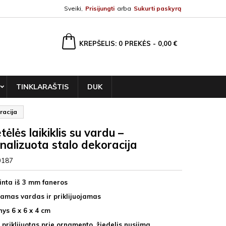
Sveiki,
Prisijungti
arba
Sukurti paskyrą
ška
KREPŠELIS
0
PREKĖS -
0,00 €
TINKLARAŠTIS
DUK
racija
ėlės laikiklis su vardu –
nalizuota stalo dekoracija
0187
nta iš 3 mm faneros
namas vardas ir priklijuojamas
ys 6 x 6 x 4 cm
 priklijuotas prie ornamento, žiedelis nusiima