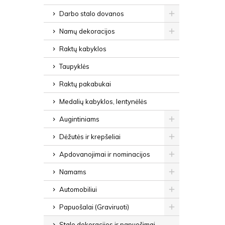
Darbo stalo dovanos
Namų dekoracijos
Raktų kabyklos
Taupyklės
Raktų pakabukai
Medalių kabyklos, lentynėlės
Augintiniams
Dėžutės ir krepšeliai
Apdovanojimai ir nominacijos
Namams
Automobiliui
Papuošalai (Graviruoti)
Stalo dekoracijos ir papuošimai