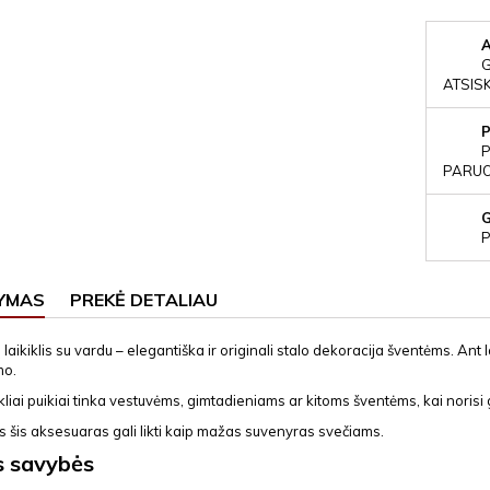
ATSIS
P
PARUOŠ
P
YMAS
PREKĖ DETALIAU
 laikiklis su vardu – elegantiška ir originali stalo dekoracija šventėms. Ant 
mo.
ikliai puikiai tinka vestuvėms, gimtadieniams ar kitoms šventėms, kai norisi 
s šis aksesuaras gali likti kaip mažas suvenyras svečiams.
s savybės