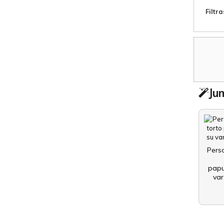
Filtra
Jum
Pers
papu
var