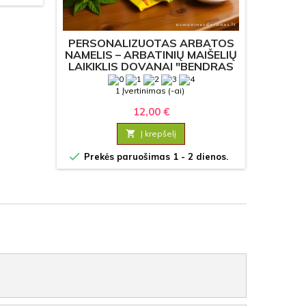
PERSONALIZUOTAS ARBATOS
L
NAMELIS – ARBATINIŲ MAIŠELIŲ
LAIKIKLIS DOVANAI "BENDRAS
KIEMAS"
1 Įvertinimas (-ai)
12,00 €

Į krepšelį

Prekės paruošimas 1 - 2 dienos.