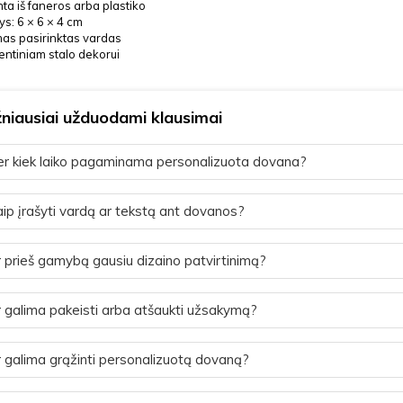
ta iš faneros arba plastiko
s: 6 × 6 × 4 cm
as pasirinktas vardas
entiniam stalo dekorui
niausiai užduodami klausimai
r kiek laiko pagaminama personalizuota dovana?
ip įrašyti vardą ar tekstą ant dovanos?
 prieš gamybą gausiu dizaino patvirtinimą?
 galima pakeisti arba atšaukti užsakymą?
 galima grąžinti personalizuotą dovaną?