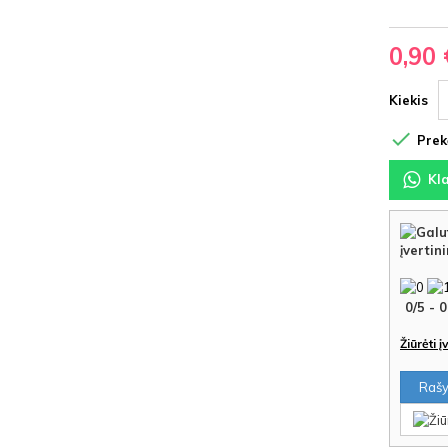
pla
HDF
0,90 
Kiekis

Prekė
Kl
įvertin
0
/
5
-
0
Žiūrėti 
Rašyt