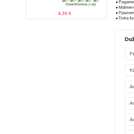
• Pagamin
0 Įvertinimas (-ai)
• Matmeny
• Pjaunam
4,30 €
• Tinka šv
Daž
Pe
Ka
Ar
Ar
Ar