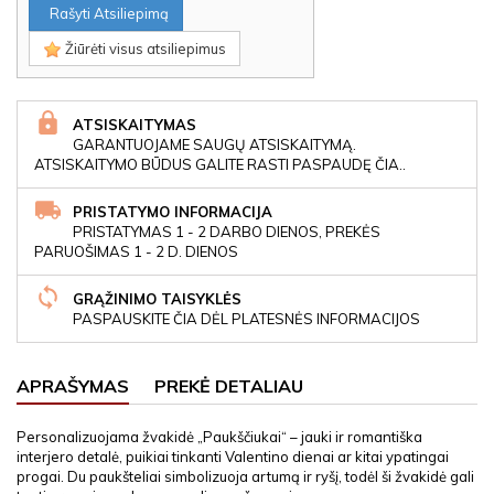
Rašyti Atsiliepimą
Žiūrėti visus atsiliepimus
ATSISKAITYMAS
GARANTUOJAME SAUGŲ ATSISKAITYMĄ.
ATSISKAITYMO BŪDUS GALITE RASTI PASPAUDĘ ČIA..
PRISTATYMO INFORMACIJA
PRISTATYMAS 1 - 2 DARBO DIENOS, PREKĖS
PARUOŠIMAS 1 - 2 D. DIENOS
GRĄŽINIMO TAISYKLĖS
PASPAUSKITE ČIA DĖL PLATESNĖS INFORMACIJOS
APRAŠYMAS
PREKĖ DETALIAU
Personalizuojama žvakidė „Paukščiukai“ – jauki ir romantiška
interjero detalė, puikiai tinkanti Valentino dienai ar kitai ypatingai
progai. Du paukšteliai simbolizuoja artumą ir ryšį, todėl ši žvakidė gali