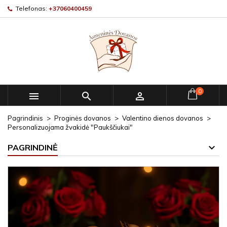
Telefonas:
+37060400459
0



Pagrindinis
Proginės dovanos
Valentino dienos dovanos
Personalizuojama žvakidė "Paukščiukai"
PAGRINDINĖ