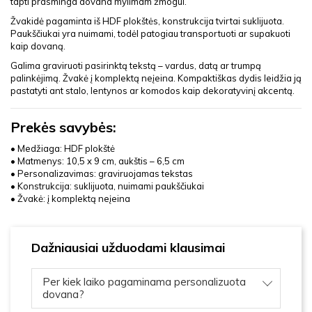
tapti prasminga dovana mylimam žmogui.
Žvakidė pagaminta iš HDF plokštės, konstrukcija tvirtai suklijuota.
Paukščiukai yra nuimami, todėl patogiau transportuoti ar supakuoti
kaip dovaną.
Galima graviruoti pasirinktą tekstą – vardus, datą ar trumpą
palinkėjimą. Žvakė į komplektą neįeina. Kompaktiškas dydis leidžia ją
pastatyti ant stalo, lentynos ar komodos kaip dekoratyvinį akcentą.
Prekės savybės:
• Medžiaga: HDF plokštė
• Matmenys: 10,5 x 9 cm, aukštis – 6,5 cm
• Personalizavimas: graviruojamas tekstas
• Konstrukcija: suklijuota, nuimami paukščiukai
• Žvakė: į komplektą neįeina
Dažniausiai užduodami klausimai
Per kiek laiko pagaminama personalizuota
dovana?