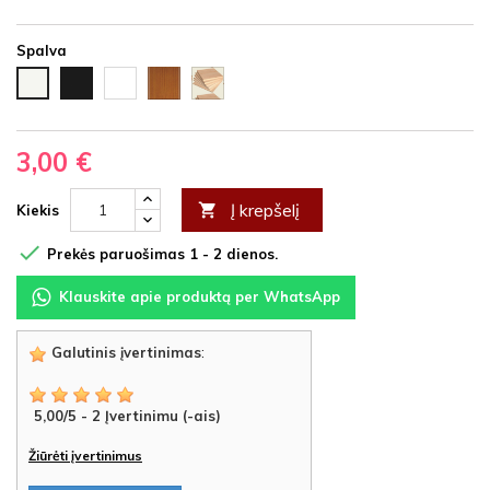
Spalva
Juoda
Ąžuolas
Vyšnia
Nedažyta
Balta
HDF
latte
HDF
fanera
HDF
HDF
3,00 €
Į krepšelį

Kiekis

Prekės paruošimas 1 - 2 dienos.
Klauskite apie produktą per WhatsApp
Galutinis įvertinimas
:
5,00
/
5
-
2
Įvertinimu (-ais)
Žiūrėti įvertinimus