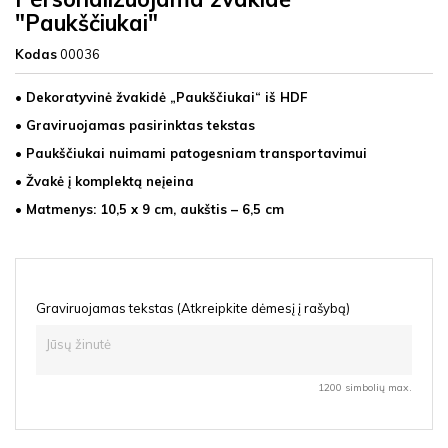
"Paukščiukai"
Kodas
00036
• Dekoratyvinė žvakidė „Paukščiukai“ iš HDF
• Graviruojamas pasirinktas tekstas
• Paukščiukai nuimami patogesniam transportavimui
• Žvakė į komplektą neįeina
• Matmenys: 10,5 x 9 cm, aukštis – 6,5 cm
Graviruojamas tekstas (Atkreipkite dėmesį į rašybą)
1200 simbolių max.