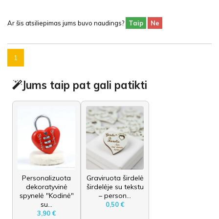
Ar šis atsiliepimas jums buvo naudings?
Taip
Ne
1
Jums taip pat gali patikti
Personalizuota
Graviruota širdelė
dekoratyvinė
širdelėje su tekstu
spynelė "Kodinė"
– person...
su...
0,50 €
3,90 €