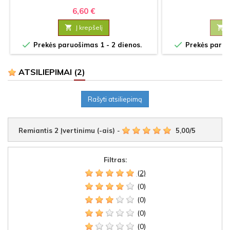
6,60 €
5

Į krepšelį



Prekės paruošimas 1 - 2 dienos.
Prekės paruoš
ATSILIEPIMAI
(2)
Rašyti atsiliepimą
Remiantis
2
Įvertinimu (-ais)
-
5,00
/
5
Filtras:
(2)
(0)
(0)
(0)
(0)