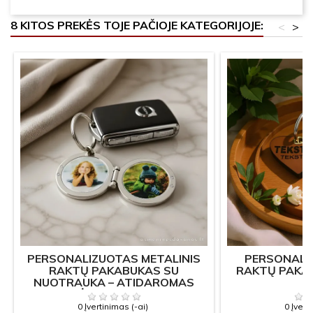
8 KITOS PREKĖS TOJE PAČIOJE KATEGORIJOJE:
<
>
PERSONALIZUOTAS METALINIS
PERSONALI
RAKTŲ PAKABUKAS SU
RAKTŲ PAKAB
NUOTRAUKA – ATIDAROMAS
FOTO RĖMELIO PAKABUKAS
0 Įvertinimas (-ai)
0 Įvert