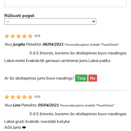
Rūšiuoti pagal:
(
5
/
5
)
Nuo
Jurgita
Pateikta:
06/04/2021
Personalizuojama žvakidė "Paukščiukai"
0
iš
0
žmonės, kuriems šis atsiliepimas buvo naudingas
Labai miela žvakidė,tik geriausi vertinimai Jums.Labai patiko.
Ar šis atsiliepimas jums buvo naudings?
Taip
Ne
(
5
/
5
)
Nuo
Lina
Pateikta:
05/04/2021
Personalizuojama žvakidė "Paukščiukai"
0
iš
0
žmonės, kuriems šis atsiliepimas buvo naudingas
Labai graži žvakidė, nuostabi kokybė.
Ačiū Jums ❤️