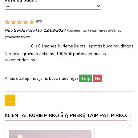
Rūšiuoti pagal:
(
5
/
5
)
Nuo
Gerda
Pateikta:
12/08/2024
Kvietimas - atvirukas "Atvira širdis" su
graviruotu tekstu
0
iš
0
žmonės, kuriems šis atsiliepimas buvo naudingas
Nerealiai gražus kvietimas, 100% tik pačios geriausios
rekomendacijos
Ar šis atsiliepimas jums buvo naudings?
Taip
Ne
1
KLIENTAI, KURIE PIRKO ŠIĄ PREKĘ TAIP PAT PIRKO:
>
<