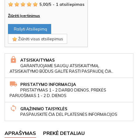
5,00
/
5
-
1
atsiliepimas
Žiūrėti įvertinimus
Rašyti Atsiliepimą
Žiūrėti visus atsiliepimus
ATSISKAITYMAS
GARANTUOJAME SAUGŲ ATSISKAITYMĄ.
ATSISKAITYMO BŪDUS GALITE RASTI PASPAUDĘ ČIA..
PRISTATYMO INFORMACIJA
PRISTATYMAS 1 - 2 DARBO DIENOS, PREKĖS
PARUOŠIMAS 1 - 2 D. DIENOS
GRĄŽINIMO TAISYKLĖS
PASPAUSKITE ČIA DĖL PLATESNĖS INFORMACIJOS
APRAŠYMAS
PREKĖ DETALIAU