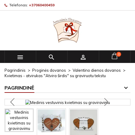
Telefonas:
+37060400459
0



Pagrindinis
Proginės dovanos
Valentino dienos dovanos
Kvietimas - atvirukas "Atvira širdis" su graviruotu tekstu
PAGRINDINĖ