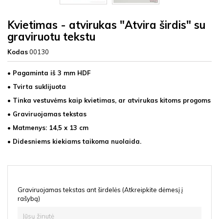
Kvietimas - atvirukas "Atvira širdis" su
graviruotu tekstu
Kodas
00130
• Pagaminta iš 3 mm HDF
• Tvirta suklijuota
• Tinka vestuvėms kaip kvietimas, ar atvirukas kitoms progoms
• Graviruojamas tekstas
• Matmenys: 14,5
x 13 cm
• Didesniems kiekiams taikoma nuolaida.
Graviruojamas tekstas ant širdelės (Atkreipkite dėmesį į
rašybą)