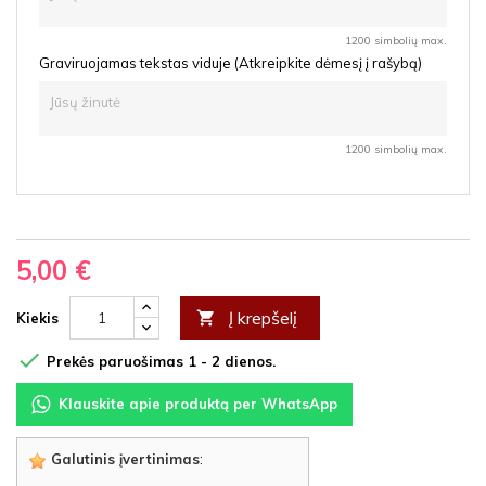
1200 simbolių max.
Graviruojamas tekstas viduje (Atkreipkite dėmesį į rašybą)
1200 simbolių max.
5,00 €
Į krepšelį

Kiekis

Prekės paruošimas 1 - 2 dienos.
Klauskite apie produktą per WhatsApp
Galutinis įvertinimas
: