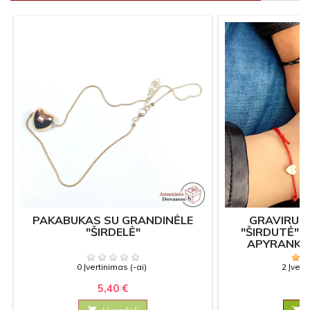
PAKABUKAS SU GRANDINĖLE
GRAVIRUO
"ŠIRDELĖ"
"ŠIRDUTĖ" 
APYRANKĖ
0 Įvertinimas (-ai)
2 Įvert
5,40 €
6