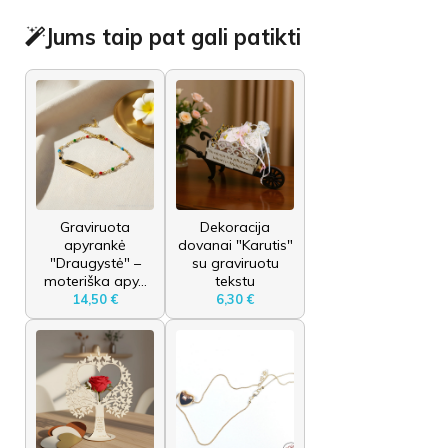
Jums taip pat gali patikti
Graviruota
Dekoracija
apyrankė
dovanai "Karutis"
"Draugystė" –
su graviruotu
moteriška apy...
tekstu
14,50 €
6,30 €