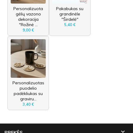
Personalizuota
Pakabukas su
gėlių vazono
grandinėle
dekoracija
"Širdelė"
"Rožinė ...
5,40 €
9,00 €
Personalizuotas
puodelio
padėkliukas su
graviru...
3,40 €

PREKĖS