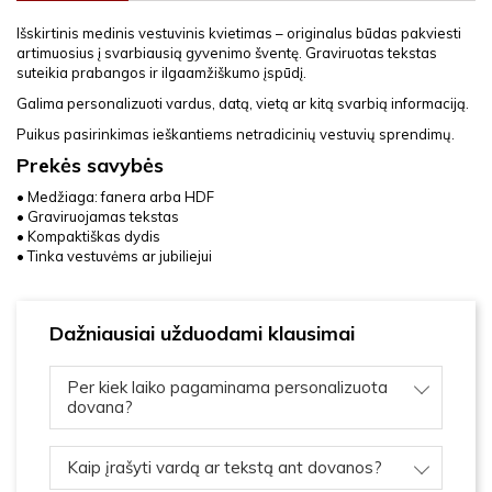
Išskirtinis medinis vestuvinis kvietimas – originalus būdas pakviesti
artimuosius į svarbiausią gyvenimo šventę. Graviruotas tekstas
suteikia prabangos ir ilgaamžiškumo įspūdį.
Galima personalizuoti vardus, datą, vietą ar kitą svarbią informaciją.
Puikus pasirinkimas ieškantiems netradicinių vestuvių sprendimų.
Prekės savybės
• Medžiaga: fanera arba HDF
• Graviruojamas tekstas
• Kompaktiškas dydis
• Tinka vestuvėms ar jubiliejui
Dažniausiai užduodami klausimai
Per kiek laiko pagaminama personalizuota
dovana?
Kaip įrašyti vardą ar tekstą ant dovanos?