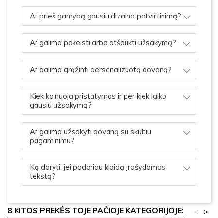
Ar prieš gamybą gausiu dizaino patvirtinimą?
Ar galima pakeisti arba atšaukti užsakymą?
Ar galima grąžinti personalizuotą dovaną?
Kiek kainuoja pristatymas ir per kiek laiko
gausiu užsakymą?
Ar galima užsakyti dovaną su skubiu
pagaminimu?
Ką daryti, jei padariau klaidą įrašydamas
tekstą?
8 KITOS PREKĖS TOJE PAČIOJE KATEGORIJOJE:
<
>