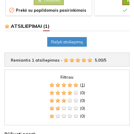

Į krepšelį



Prekė su papildomais pasirinkimais
Sa
ATSILIEPIMAI
(1)
Rašyti atsiliepimą
Remiantis
1
atsiliepimas
-
5,00
/
5
Filtras:
(1)
(0)
(0)
(0)
(0)