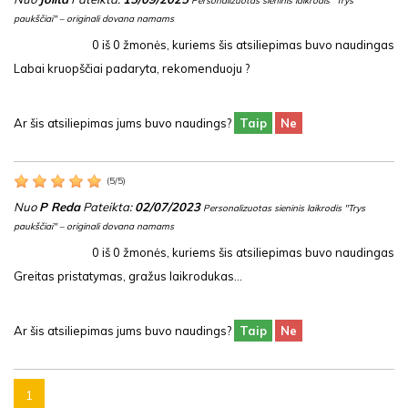
Personalizuotas sieninis laikrodis "Trys
paukščiai" – originali dovana namams
0
iš
0
žmonės, kuriems šis atsiliepimas buvo naudingas
Labai kruopščiai padaryta, rekomenduoju ?
Ar šis atsiliepimas jums buvo naudings?
Taip
Ne
(
5
/
5
)
Nuo
P Reda
Pateikta:
02/07/2023
Personalizuotas sieninis laikrodis "Trys
paukščiai" – originali dovana namams
0
iš
0
žmonės, kuriems šis atsiliepimas buvo naudingas
Greitas pristatymas, gražus laikrodukas...
Ar šis atsiliepimas jums buvo naudings?
Taip
Ne
1