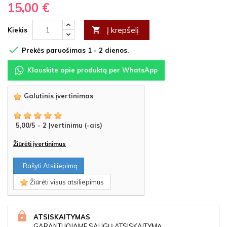
15,00 €
Į krepšelį

Kiekis

Prekės paruošimas 1 - 2 dienos.
Klauskite apie produktą per WhatsApp
Galutinis įvertinimas
:
5,00
/
5
-
2
Įvertinimu (-ais)
Žiūrėti įvertinimus
Rašyti Atsiliepimą
Žiūrėti visus atsiliepimus
ATSISKAITYMAS
GARANTUOJAME SAUGŲ ATSISKAITYMĄ.