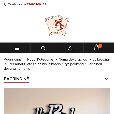
Telefonas:
+37060400459
0



Pagrindinis
Pagal Kategoriją
Namų dekoracijos
Laikrodžiai
Personalizuotas sieninis laikrodis "Trys paukščiai" – originali
dovana namams
PAGRINDINĖ