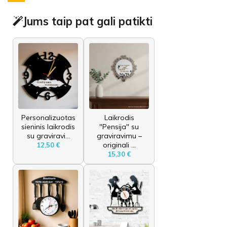
Jums taip pat gali patikti
Personalizuotas
Laikrodis
sieninis laikrodis
"Pensija" su
su graviravi...
graviravimu –
originali ...
12,50 €
15,30 €