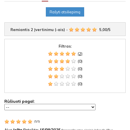
Rašyti atsiliepimą
Remiantis
2
Įvertinimu (-ais)
-
5,00
/
5
Filtras:
(2)
(0)
(0)
(0)
(0)
Rūšiuoti pagal:
(
5
/
5
)
Nuo
Jolita
Pateikta:
15/09/2025