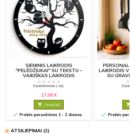
SIENINIS LAIKRODIS
PERSONALIZ
"PELĖDŽIUKAI" SU TEKSTU –
LAIKRODIS VI
VAIKIŠKAS LAIKRODIS
SU GRAVI
0 Įvertinimas (-ai)
0 Įvert
17,00 €
15

Į krepšelį



Prekės paruošimas 1 - 2 dienos.
Prekės paruoš
ATSILIEPIMAI
(2)