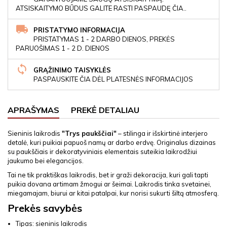
ATSISKAITYMO BŪDUS GALITE RASTI PASPAUDĘ ČIA..
PRISTATYMO INFORMACIJA
PRISTATYMAS 1 - 2 DARBO DIENOS, PREKĖS
PARUOŠIMAS 1 - 2 D. DIENOS
GRĄŽINIMO TAISYKLĖS
PASPAUSKITE ČIA DĖL PLATESNĖS INFORMACIJOS
APRAŠYMAS
PREKĖ DETALIAU
Sieninis laikrodis
"Trys paukščiai"
– stilinga ir išskirtinė interjero
detalė, kuri puikiai papuoš namų ar darbo erdvę. Originalus dizainas
su paukščiais ir dekoratyviniais elementais suteikia laikrodžiui
jaukumo bei elegancijos.
Tai ne tik praktiškas laikrodis, bet ir graži dekoracija, kuri gali tapti
puikia dovana artimam žmogui ar šeimai. Laikrodis tinka svetainei,
miegamajam, biurui ar kitai patalpai, kur norisi sukurti šiltą atmosferą.
Prekės savybės
Tipas: sieninis laikrodis