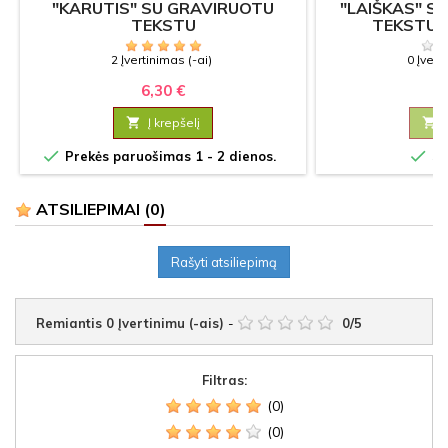
"KARUTIS" SU GRAVIRUOTU
"LAIŠKAS" S
TEKSTU
TEKSTU |
2 Įvertinimas (-ai)
0 Įvert
6,30 €
13

Į krepšelį



Prekės paruošimas 1 - 2 dienos.
Sa
ATSILIEPIMAI
(0)
Rašyti atsiliepimą
Remiantis
0
Įvertinimu (-ais)
-
0
/
5
Filtras:
(0)
(0)