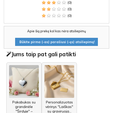
(0)
(0)
(0)
Apie šią prekę kol kas nėra atsiliepimų
Būkite pirma (-as) parašiusi (-ęs) atsiliepimą!
Jums taip pat gali patikti
Pakabukas su
Personalizuotas
grandinėle
vėrinys "Laiškas"
"Širdyje" –
su graviruoja...