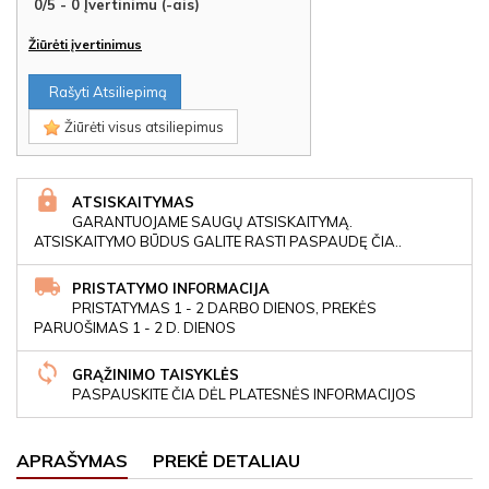
0
/
5
-
0
Įvertinimu (-ais)
Žiūrėti įvertinimus
Rašyti Atsiliepimą
Žiūrėti visus atsiliepimus
ATSISKAITYMAS
GARANTUOJAME SAUGŲ ATSISKAITYMĄ.
ATSISKAITYMO BŪDUS GALITE RASTI PASPAUDĘ ČIA..
PRISTATYMO INFORMACIJA
PRISTATYMAS 1 - 2 DARBO DIENOS, PREKĖS
PARUOŠIMAS 1 - 2 D. DIENOS
GRĄŽINIMO TAISYKLĖS
PASPAUSKITE ČIA DĖL PLATESNĖS INFORMACIJOS
APRAŠYMAS
PREKĖ DETALIAU