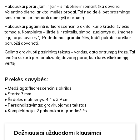
Pakabukai porai „Jam ir Jai“ – simbolinė ir romantiška dovana
Valentino dienai ar kitai meilės progai. Tai nedidelė, bet prasminga
smulkmena, primenanti apie ryšį ir artumą.
Pakabukai pagaminti iš fluorescencinio akrilo, kurio kraštai šviečia
tamsoje. Komplekte – širdelė ir raktelis, simbolizuojantys du žmones
ir jų tarpusavio ryšį. Pridedamos grandinėlės, todėl pakabukai iškart
paruošti dovanoti.
Galima graviruoti pasirinktą tekstą – vardus, datą ar trumpą frazę. Tai
leidžia sukurti personalizuotą dovaną porai, kuri turės išliekamąją
vertę.
Prekės savybės:
• Medžiaga: fluorescencinis akrilas
• Storis: 3 mm
• Širdelės matmenys: 4,4 x 3,9 cm
• Personalizavimas: graviruojamas tekstas
• Komplektacija: 2 pakabukai ir grandinėlės
Dažniausiai užduodami klausimai