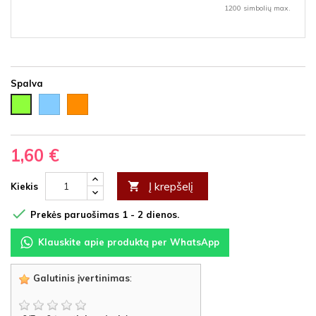
1200 simbolių max.
Spalva
Šviesiai
Oranžinė
Šviesiai
melsva
žalia
1,60 €
Į krepšelį

Kiekis

Prekės paruošimas 1 - 2 dienos.
Klauskite apie produktą per WhatsApp
Galutinis įvertinimas
: