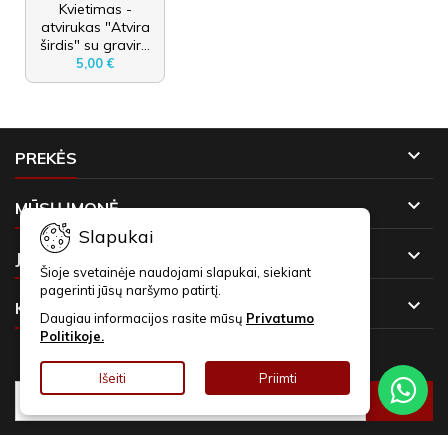
Kvietimas -
atvirukas "Atvira
širdis" su gravir...
5,00 €

PREKĖS

MŪSŲ ĮMONĖ
Slapukai

JŪSŲ PASKYRA
Šioje svetainėje naudojami slapukai, siekiant
pagerinti jūsų naršymo patirtį.

KONTAKTAI
Daugiau informacijos rasite mūsų
Privatumo
Politikoje.
NAUJIENLAIŠKIAI
Išeiti
Priimti