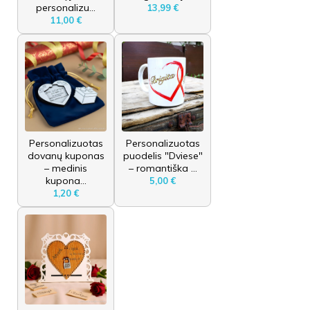
personalizu...
13,99 €
11,00 €
Personalizuotas
Personalizuotas
dovanų kuponas
puodelis "Dviese"
– medinis
– romantiška ...
kupona...
5,00 €
1,20 €