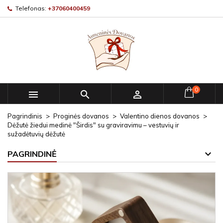
Telefonas:
+37060400459
0



Pagrindinis
Proginės dovanos
Valentino dienos dovanos
Dėžutė žiedui medinė "Širdis" su graviravimu – vestuvių ir
sužadėtuvių dėžutė
PAGRINDINĖ