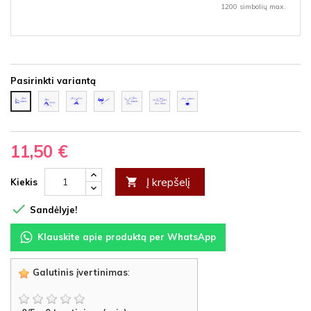
1200 simbolių max.
Pasirinkti variantą
paukštukai
Burkuojantys
Balandžiai
Balandžiai
Daug
Liepsnojanti
Širdelės
ant
paukštukai
su
širdelių
širdelė
su
šakelės
širdele
tekstūra
11,50 €
Į krepšelį

Kiekis

Sandėlyje!
Klauskite apie produktą per WhatsApp
Galutinis įvertinimas
: