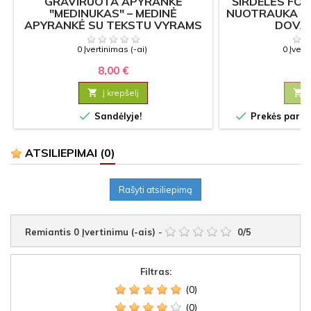
GRAVIRUOTA APYRANKĖ
ŠIRDELĖS FO
"MEDINUKAS" – MEDINĖ
NUOTRAUKA –
APYRANKĖ SU TEKSTU VYRAMS
DOVA
IR MOTERIMS
0 Įvertinimas (-ai)
0 Įvert
8,00 €
8

Į krepšelį



Sandėlyje!
Prekės paruoš
ATSILIEPIMAI
(0)
Rašyti atsiliepimą
Remiantis
0
Įvertinimu (-ais)
-
0
/
5
Filtras:
(0)
(0)