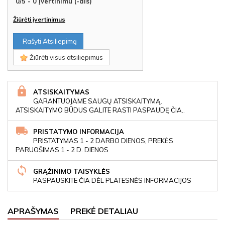
0
/
5
-
0
Įvertinimu (-ais)
Žiūrėti įvertinimus
Rašyti Atsiliepimą
Žiūrėti visus atsiliepimus
ATSISKAITYMAS
GARANTUOJAME SAUGŲ ATSISKAITYMĄ.
ATSISKAITYMO BŪDUS GALITE RASTI PASPAUDĘ ČIA..
PRISTATYMO INFORMACIJA
PRISTATYMAS 1 - 2 DARBO DIENOS, PREKĖS
PARUOŠIMAS 1 - 2 D. DIENOS
GRĄŽINIMO TAISYKLĖS
PASPAUSKITE ČIA DĖL PLATESNĖS INFORMACIJOS
APRAŠYMAS
PREKĖ DETALIAU