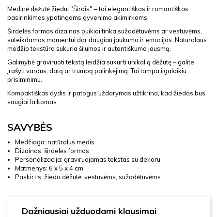
Medinė dėžutė žiedui "Širdis" – tai elegantiškas ir romantiškas
pasirinkimas ypatingoms gyvenimo akimirkoms.
Širdelės formos dizainas puikiai tinka sužadėtuvėms ar vestuvėms,
suteikdamas momentui dar daugiau jaukumo ir emocijos. Natūralaus
medžio tekstūra sukuria šilumos ir autentiškumo jausmą.
Galimybė graviruoti tekstą leidžia sukurti unikalią dėžutę – galite
įrašyti vardus, datą ar trumpą palinkėjimą. Tai tampa ilgalaikiu
prisiminimu.
Kompaktiškas dydis ir patogus uždarymas užtikrina, kad žiedas bus
saugiai laikomas.
SAVYBĖS
Medžiaga: natūralus medis
Dizainas: širdelės formos
Personalizacija: graviruojamas tekstas su dekoru
Matmenys: 6 x 5 x 4 cm
Paskirtis: žiedo dėžutė, vestuvėms, sužadėtuvėms
Dažniausiai užduodami klausimai