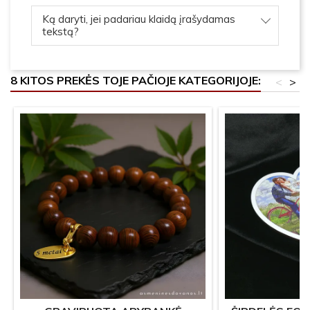
Ką daryti, jei padariau klaidą įrašydamas
tekstą?
8 KITOS PREKĖS TOJE PAČIOJE KATEGORIJOJE:
<
>