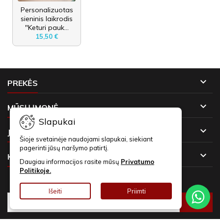
Personalizuotas
sieninis laikrodis
"Keturi pauk...
15,50 €

PREKĖS

MŪSŲ ĮMONĖ
Slapukai

JŪSŲ PASKYRA
Šioje svetainėje naudojami slapukai, siekiant
pagerinti jūsų naršymo patirtį.

KONTAKTAI
Daugiau informacijos rasite mūsų
Privatumo
Politikoje.
NAUJIENLAIŠKIAI
Išeiti
Priimti