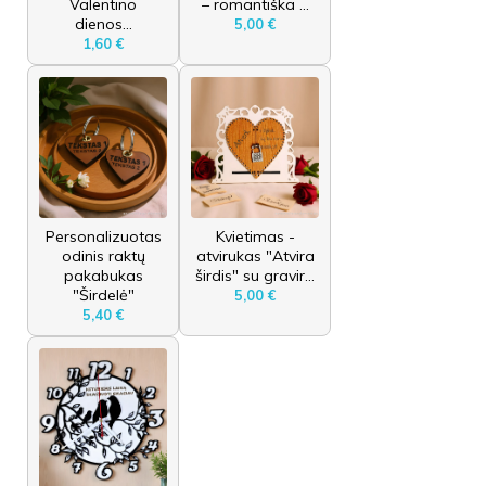
Valentino
– romantiška ...
dienos...
5,00 €
1,60 €
Personalizuotas
Kvietimas -
odinis raktų
atvirukas "Atvira
pakabukas
širdis" su gravir...
"Širdelė"
5,00 €
5,40 €