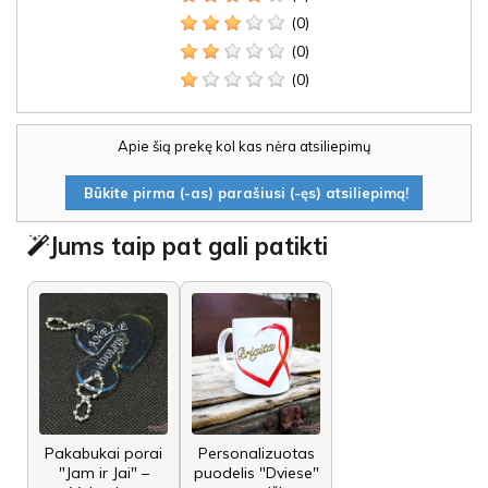
(0)
(0)
(0)
Apie šią prekę kol kas nėra atsiliepimų
Būkite pirma (-as) parašiusi (-ęs) atsiliepimą!
Jums taip pat gali patikti
Pakabukai porai
Personalizuotas
"Jam ir Jai" –
puodelis "Dviese"