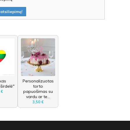
atsiliepimą!
kas
Personalizuotas
 širdelė"
torto
papuošimas su
 €
vardu ar te...
3,50 €