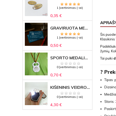
1 Įvertinimas (-ai)
0,35 €
APRAŠ
GRAVIRUOTA METALINĖ VIZITINĖ KORTELĖ SU LOGOTIPU – REPREZENTACINĖ VERSLO DOVANA
Šis puodel
1 Įvertinimas (-ai)
Klasikinis
0,50 €
Padėkliuk
žymių. Kok
SPORTO MEDALIS "STIPRUOLIS" SU GRAVIRUOTU TEKSTU
Tai puiki
d
0 Įvertinimas (-ai)
? Prek
0,70 €
Tipas: 
KIŠENINIS VEIDRODĖLIS
Dizaina
Medžia
0 Įvertinimas (-ai)
Storis:
4,30 €
Paskirt