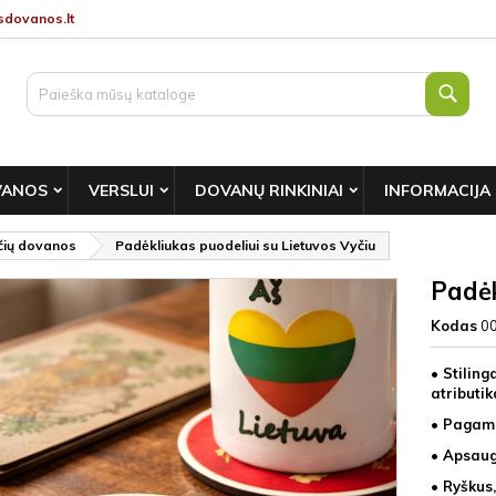
dovanos.lt
Paie
VANOS
VERSLUI
DOVANŲ RINKINIAI
INFORMACIJA
nčių dovanos
Padėkliukas puodeliui su Lietuvos Vyčiu
Padėk
Kodas
0
• Stilin
atributik
• Pagami
• Apsaug
• Ryškus