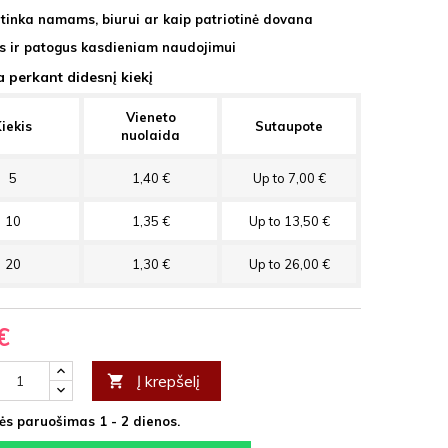
i tinka namams, biurui ar kaip patriotinė dovana
s ir patogus kasdieniam naudojimui
 perkant didesnį kiekį
Vieneto
iekis
Sutaupote
nuolaida
5
1,40 €
Up to 7,00 €
10
1,35 €
Up to 13,50 €
20
1,30 €
Up to 26,00 €
€
Į krepšelį

s paruošimas 1 - 2 dienos.