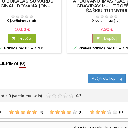
NIŲ BOKALAS SU VARDU –
APDOVANOJIMAS "ŠAŠK
IGINALI DOVANA JONUI
GRAVIRAVIMU – TROF
ŠAŠKIŲ TURNYRUI
0 Įvertinimas (-ai)
0 Įvertinimas (-ai)
10,00 €
7,90 €

Į krepšelį

Į krepšelį


Paruošimas 1 - 2 d.d.
Prekės paruošimas 1 - 2 d
LIEPIMAI
(0)
Rašyti atsiliepimą
ntis
0
Įvertinimu (-ais)
-
0
/
5
(0)
(0)
(0)
s:
Apie šią prekę kol kas nėra ats