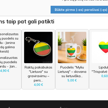
Būkite pirma (-as) parašiusi (-ęs) 
s taip pat gali patikti
onalizuotas
ių puodelis
rdu - Jan...
Raktų pakabukas
Puodelis "Myliu
Lipdu
4,90 €
"Lietuva" su
Lietuvą" – dovana
"Trispalvė
graviravimu –
su lietuviška...
0,60
pers...
5,00 €
4,00 €