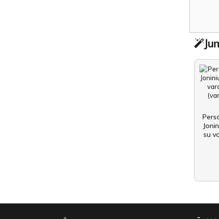
Jum
Pers
Jonin
su va