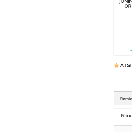
JONI
OR
ATSI
Remia
Filtra