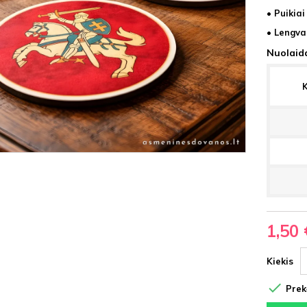
• Puikia
• Lengva
Nuolaida
K
1,50 
Kiekis

Prekė