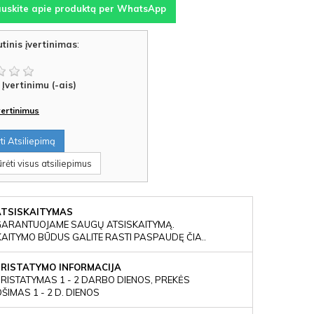
auskite apie produktą per WhatsApp
tinis įvertinimas
:
Įvertinimu (-ais)
įvertinimus
i Atsiliepimą
rėti visus atsiliepimus
ATSISKAITYMAS
GARANTUOJAME SAUGŲ ATSISKAITYMĄ.
KAITYMO BŪDUS GALITE RASTI PASPAUDĘ ČIA..
PRISTATYMO INFORMACIJA
RISTATYMAS 1 - 2 DARBO DIENOS, PREKĖS
IMAS 1 - 2 D. DIENOS