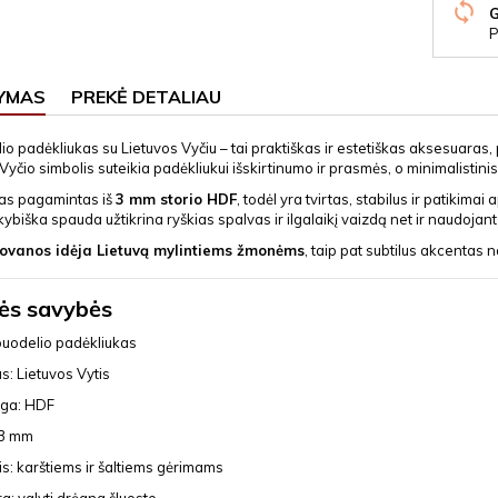
P
YMAS
PREKĖ DETALIAU
io padėkliukas su Lietuvos Vyčiu – tai praktiškas ir estetiškas aksesuaras, 
 Vyčio simbolis suteikia padėkliukui išskirtinumo ir prasmės, o minimalistinis 
as pagamintas iš
3 mm storio HDF
, todėl yra tvirtas, stabilus ir patiki
ybiška spauda užtikrina ryškias spalvas ir ilgalaikį vaizdą net ir naudojan
ovanos idėja Lietuvą mylintiems žmonėms
, taip pat subtilus akcentas
ės savybės
puodelio padėkliukas
s: Lietuvos Vytis
ga: HDF
 3 mm
is: karštiems ir šaltiems gėrimams