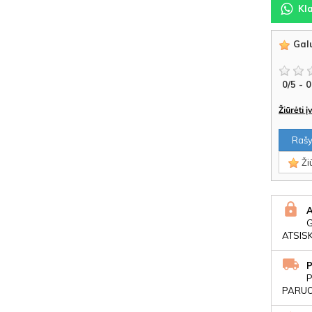
Kl
Galu
0
/
5
-
0
Žiūrėti 
Rašyt
Žiū
ATSIS
P
PARUOŠ