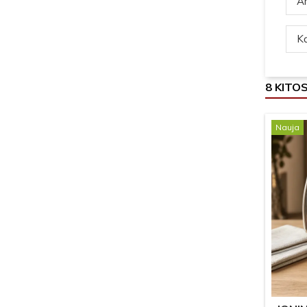
Ar
Ką
8 KITO
Nauja