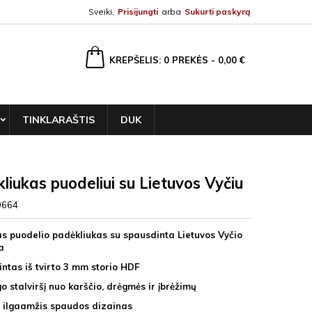
Sveiki,
Prisijungti
arba
Sukurti paskyrą
ška
KREPŠELIS
0
PREKĖS -
0,00 €
TINKLARAŠTIS
DUK
liukas puodeliui su Lietuvos Vyčiu
0664
gas puodelio padėkliukas su spausdinta Lietuvos Vyčio
a
ntas iš tvirto 3 mm storio HDF
o stalviršį nuo karščio, drėgmės ir įbrėžimų
, ilgaamžis spaudos dizainas