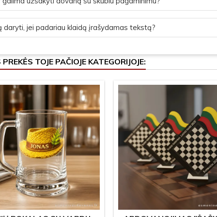
 galima užsakyti dovaną su skubiu pagaminimu?
 daryti, jei padariau klaidą įrašydamas tekstą?
S PREKĖS TOJE PAČIOJE KATEGORIJOJE: