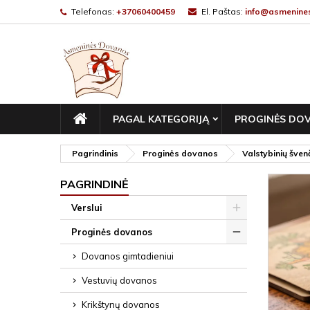
Telefonas:
+37060400459
El. Paštas:
info@asmenines
PAGRINDINIS
PAGAL KATEGORIJĄ
PROGINĖS DO
Pagrindinis
Proginės dovanos
Valstybinių šve
PAGRINDINĖ
Verslui
Proginės dovanos
Dovanos gimtadieniui
Vestuvių dovanos
Krikštynų dovanos