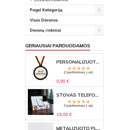
Pagal Kategoriją
Visos Dovanos
Dovanų rinkiniai
GERIAUSIAI PARDUODAMOS
PERSONALIZUOTAS MEDALIS "1" SU GRAVIRUOTU TEKSTU
2 Įvertinimas (-ai)
0,90 €
STOVAS TELEFONAMS KLASEI (27 VIETOS) – GRAVIRUOJAMAS ORGANIZATORIUS
3 Įvertinimas (-ai)
19,00 €
METALIZUOTO PLASTIKO ETIKETĖS SU GRAVIRUOTU TEKSTU -LOGOTIPU