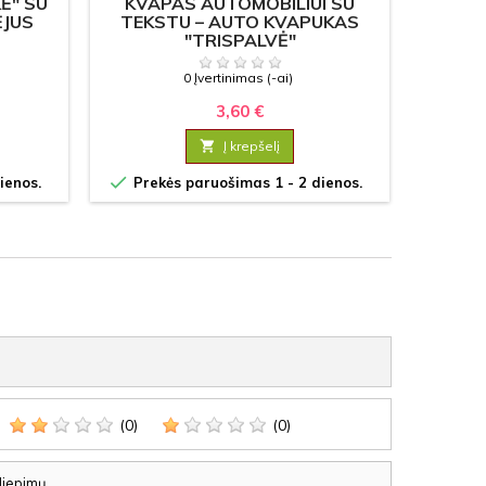
Ė" SU
KVAPAS AUTOMOBILIUI SU
PATRI
ĖJUS
TEKSTU – AUTO KVAPUKAS
"TRISPALVĖ"
0 Įvertinimas (-ai)
3,60 €

Į krepšelį


ienos.
Prekės paruošimas 1 - 2 dienos.
P
(0)
(0)
iliepimų