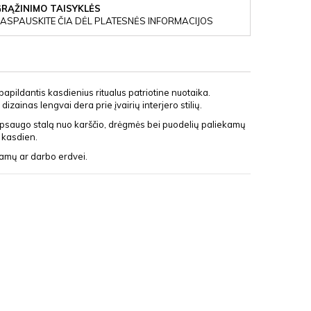
GRĄŽINIMO TAISYKLĖS
ASPAUSKITE ČIA DĖL PLATESNĖS INFORMACIJOS
papildantis kasdienius ritualus patriotine nuotaika.
dizainas lengvai dera prie įvairių interjero stilių.
mai apsaugo stalą nuo karščio, drėgmės bei puodelių paliekamų
t kasdien.
 namų ar darbo erdvei.