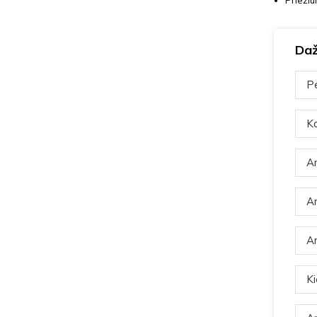
Priežiū
Daž
Pe
Ka
Ar
Ar
Ar
Ki