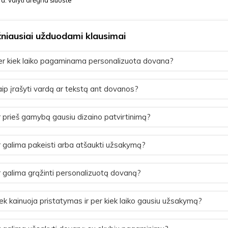
ra: valyti drėgna šluoste
niausiai užduodami klausimai
r kiek laiko pagaminama personalizuota dovana?
ip įrašyti vardą ar tekstą ant dovanos?
 prieš gamybą gausiu dizaino patvirtinimą?
 galima pakeisti arba atšaukti užsakymą?
 galima grąžinti personalizuotą dovaną?
ek kainuoja pristatymas ir per kiek laiko gausiu užsakymą?