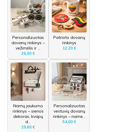
Personalizuotas
Patrioto dovanų
dovanų rinkinys –
rinkinys
vežimėlis ir ...
12,20 €
26,00 €
Namų jaukumo
Personalizuotas
rinkinys – sienos
vestuvių dovanų
dekoras, kvapų
rinkinys – name...
d...
54,00 €
29,60 €