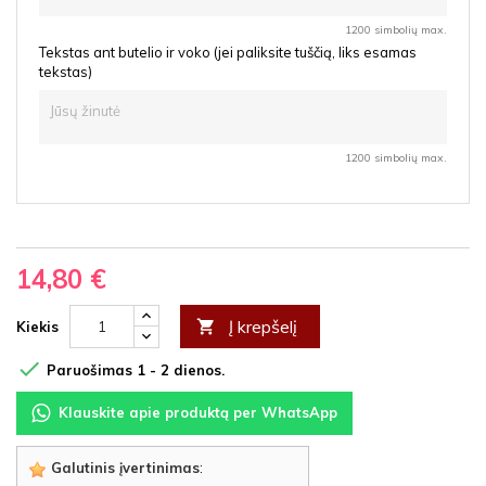
1200 simbolių max.
Tekstas ant butelio ir voko (jei paliksite tuščią, liks esamas
tekstas)
1200 simbolių max.
14,80 €
Į krepšelį

Kiekis

Paruošimas 1 - 2 dienos.
Klauskite apie produktą per WhatsApp
Galutinis įvertinimas
: