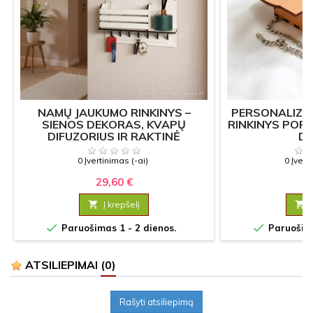
NAMŲ JAUKUMO RINKINYS –
PERSONALIZU
SIENOS DEKORAS, KVAPŲ
RINKINYS POR
DIFUZORIUS IR RAKTINĖ
D
0 Įvertinimas (-ai)
0 Įvert
29,60 €
17

Į krepšelį



Paruošimas 1 - 2 dienos.
Paruošima
ATSILIEPIMAI
(0)
Rašyti atsiliepimą