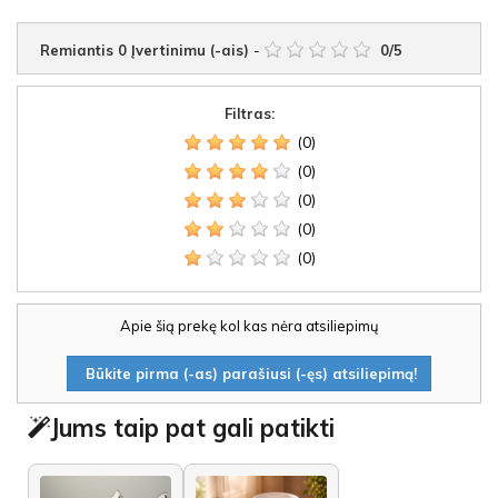
Remiantis
0
Įvertinimu (-ais)
-
0
/
5
Filtras:
(0)
(0)
(0)
(0)
(0)
Apie šią prekę kol kas nėra atsiliepimų
Būkite pirma (-as) parašiusi (-ęs) atsiliepimą!
Jums taip pat gali patikti