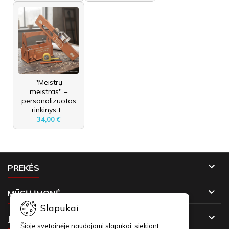
"Meistrų
meistras" –
personalizuotas
rinkinys t...
34,00 €

PREKĖS

MŪSŲ ĮMONĖ
Slapukai

JŪSŲ PASKYRA
Šioje svetainėje naudojami slapukai, siekiant