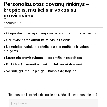
Personalizuotas dovanų rinkinys –
krepšelis, maišelis ir vokas su
graviravimu
Kodas
r007
• Originalus dovanų rinkinys su personalizuotu graviravimu
• Galimybė nemokamai keisti visus tekstus
• Komplekte: vaisių krepšelis, butelio maišelis ir vokas
pinigams
• Lazerinis graviravimas – ilgaamžis ir estetiškas
• Puiki bazė asmeniškai sukomplektuotai dovanai
• Vaisiai, gėrimai ir pinigai į komplektą neįeina
Tekstas ant krepšelio (jei paliksite tuščią, liks esamas tekstas)