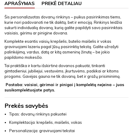
APRAŠYMAS
PREKĖ DETALIAU
Šis personalizuotas dovanų rinkinys – puikus pasirinkimas tiems,
kurie nori padovanoti ne tik daiktą, bet ir emociją. Rinkinys leidžia
sukurti individualią dovaną, kurią galite papildyti savo pasirinktais
vaisiais, gėrimu ar pinigine dovana.
Komplekte esantis vaisių krepšelis, butelio maišelis ir vokas
graviruojami lazeriu pagal Jūsų pasirinktą tekstą. Galite užrašyti
palinkėjimą, vardus, datą ar kitą asmeninę žinutę – be jokio
papildomo mokesčio.
Tai praktiška ir kartu išskirtinė dovanos pakuotė, tinkanti
gimtadieniui, jubiliejui, vestuvėms, įkurtuvėms, padėkai ar kitoms
progoms. Gavėjas gauna ne tik dovaną, bet ir gražų prisiminimą.
Pastaba: vaisiai, gėrimai ir pinigai į komplektą neįeina – juos
susikomplektuojate patys.
Prekės savybės
Tipas: dovanų rinkinys pakuotei
Komplektacija: krepšelis, maišelis, vokas
Personalizacija: graviruojami tekstai