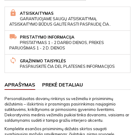
ATSISKAITYMAS
GARANTUOJAME SAUGŲ ATSISKAITYMĄ.
ATSISKAITYMO BŪDUS GALITE RASTI PASPAUDĘ ČIA..
PRISTATYMO INFORMACIJA
PRISTATYMAS 1 - 2 DARBO DIENOS, PREKĖS
PARUOŠIMAS 1 - 2 D. DIENOS
GRĄŽINIMO TAISYKLĖS
PASPAUSKITE ČIA DĖL PLATESNĖS INFORMACIJOS
APRAŠYMAS
PREKĖ DETALIAU
Personalizuotas dovanų rinkinys su vežimėliu ir prisiminimų
dėžutėmis – išskirtinis ir prasmingas pasirinkimas naujagimio
sutiktuvėms, krikštynoms ar pirmosioms gyvenimo šventėms.
Dekoratyvinis medinis vežimėlis puikiai tinka dovanoms, vaisiams ar
saldumynams sudėti ir tampa gražiu interjero akcentu.
Komplekte esančios prisiminimų dėžutės skirtos saugoti
svarbiausias mažylio smulkmenas: čiulptuką, pirmą sruogelę,