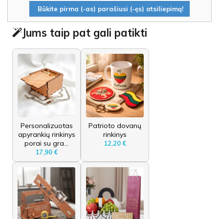
Būkite pirma (-as) parašiusi (-ęs) atsiliepimą!
Jums taip pat gali patikti
Personalizuotas
Patrioto dovanų
apyrankių rinkinys
rinkinys
porai su gra...
12,20 €
17,90 €