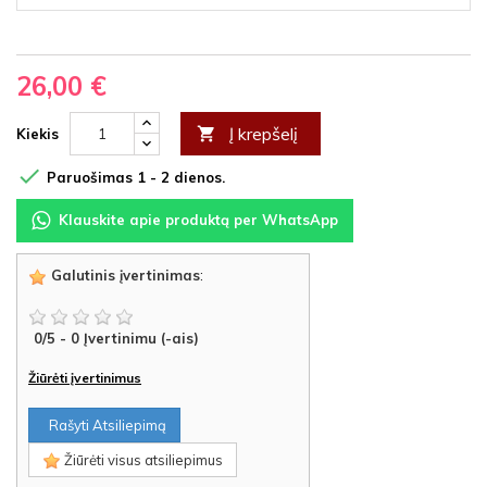
26,00 €
Į krepšelį

Kiekis

Paruošimas 1 - 2 dienos.
Klauskite apie produktą per WhatsApp
Galutinis įvertinimas
:
0
/
5
-
0
Įvertinimu (-ais)
Žiūrėti įvertinimus
Rašyti Atsiliepimą
Žiūrėti visus atsiliepimus