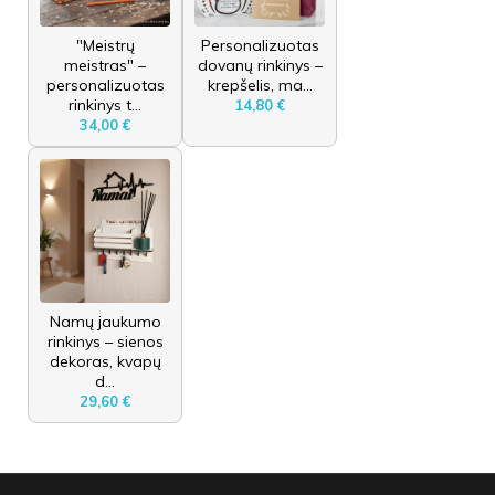
"Meistrų
Personalizuotas
meistras" –
dovanų rinkinys –
personalizuotas
krepšelis, ma...
rinkinys t...
14,80 €
34,00 €
Namų jaukumo
rinkinys – sienos
dekoras, kvapų
d...
29,60 €