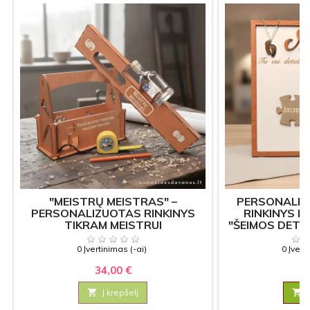
"MEISTRŲ MEISTRAS" –
PERSONALI
PERSONALIZUOTAS RINKINYS
RINKINYS M
TIKRAM MEISTRUI
"ŠEIMOS DETA
IR 
0 Įvertinimas (-ai)
0 Įvert
34,00 €
27

Į krepšelį
