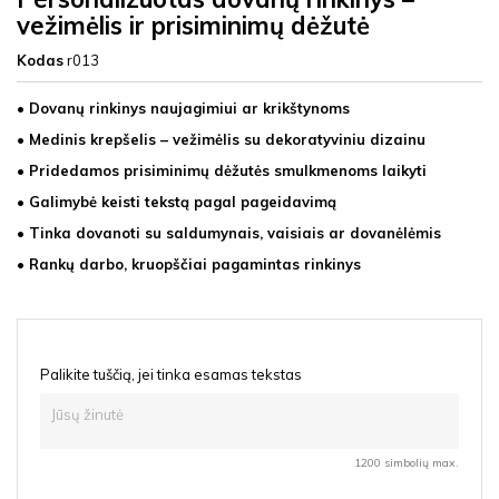
vežimėlis ir prisiminimų dėžutė
Kodas
r013
• Dovanų rinkinys naujagimiui ar krikštynoms
• Medinis krepšelis – vežimėlis su dekoratyviniu dizainu
• Pridedamos prisiminimų dėžutės smulkmenoms laikyti
• Galimybė keisti tekstą pagal pageidavimą
• Tinka dovanoti su saldumynais, vaisiais ar dovanėlėmis
• Rankų darbo, kruopščiai pagamintas rinkinys
Palikite tuščią, jei tinka esamas tekstas
1200 simbolių max.