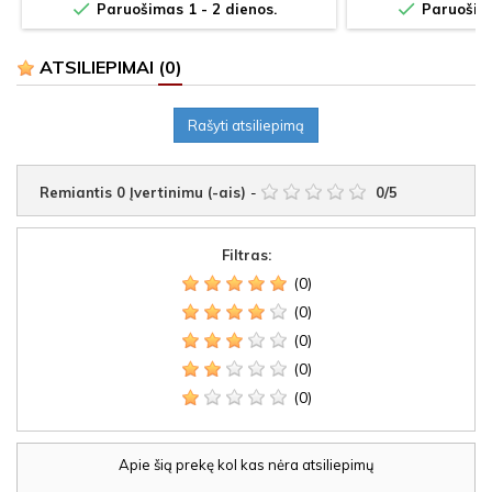


Paruošimas 1 - 2 dienos.
Paruošima
ATSILIEPIMAI
(0)
Rašyti atsiliepimą
Remiantis
0
Įvertinimu (-ais)
-
0
/
5
Filtras:
(0)
(0)
(0)
(0)
(0)
Apie šią prekę kol kas nėra atsiliepimų