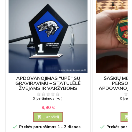
APDOVANOJIMAS "UPĖ" SU
ŠAŠKIŲ MED
GRAVIRAVIMU – STATULĖLĖ
PERSON
ŽVEJAMS IR VARŽYBOMS
APDOVANOJI
0 Įvertinimas (-ai)
0 Įvert
9,90 €
3

Į krepšelį



Prekės paruošimas 1 - 2 dienos.
Prekės paruoš