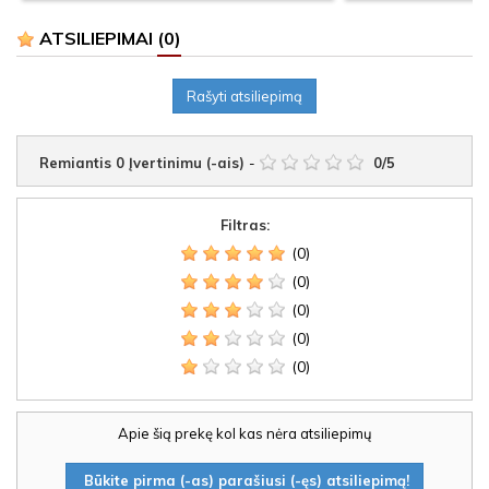
ATSILIEPIMAI
(0)
Rašyti atsiliepimą
Remiantis
0
Įvertinimu (-ais)
-
0
/
5
Filtras:
(0)
(0)
(0)
(0)
(0)
Apie šią prekę kol kas nėra atsiliepimų
Būkite pirma (-as) parašiusi (-ęs) atsiliepimą!