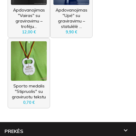
Apdovanojimas
Apdovanojimas
"Vairas" su
"Upė" su
graviravimu –
graviravimu –
trofėju...
statulėlė ...
12,00 €
9,90 €
Sporto medalis
"Stipruolis" su
graviruotu tekstu
0,70 €

PREKĖS