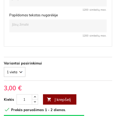
1200 simbolių max.
Papildomas tekstas nugarėlėje
1200 simbolių max.
Variantai pasirinkimui
3,00 €
Į krepšelį

Kiekis

Prekės paruošimas 1 - 2 dienos.