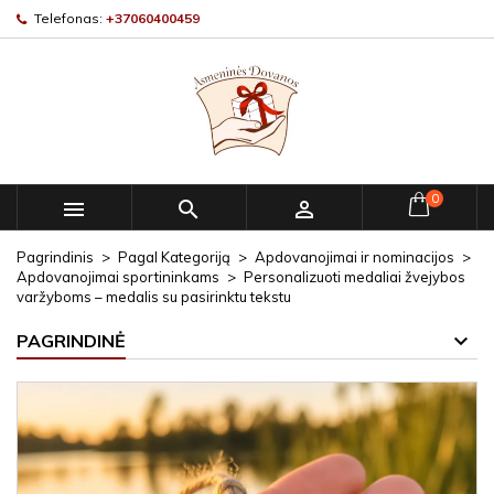
Telefonas:
+37060400459
0



Pagrindinis
Pagal Kategoriją
Apdovanojimai ir nominacijos
Apdovanojimai sportininkams
Personalizuoti medaliai žvejybos
varžyboms – medalis su pasirinktu tekstu
PAGRINDINĖ