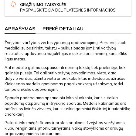
GRĄŽINIMO TAISYKLĖS
PASPAUSKITE ČIA DĖL PLATESNĖS INFORMACIJOS
APRAŠYMAS
PREKĖ DETALIAU
Žvejybos varžybos vertos ypatingų apdovanojimų. Personalizuoti
medaliai su pasirinktu tekstu – puikus būdas įamžinti varžybų
rezultatus, apdovanoti nugalėtojus ir sukurti prisiminimą, kuris išliks
ilgus metus.
Ant medalio galima atspausdinti norimą tekstą tiek priekinėje, tiek
galinėje pusėje. Tai gali būti varžybų pavadinimas, vieta, data,
dalyvio vardas, užimta vieta ar bet koks kitas individualus užrašas.
Kiekvienas medalis gaminamas pagal konkretų užsakymą, todėl
tampa unikaliu apdovanojimu.
Spauda padengiama apsauginiu lako sluoksniu, kuris suteikia
papildomą atsparumą ir išryškina spalvas. Medalis kabinamas ant
natūralios lininės virvutės, kuri suteikia gaminiui išskirtinį ir autentišką
charakterį.
Puikiai tinka mėgėjiškoms ir profesionalioms žvejybos varžyboms,
klubų renginiams, įmonių turnyrams, vaikų stovykloms ar draugų
organizuojamiems konkursams.