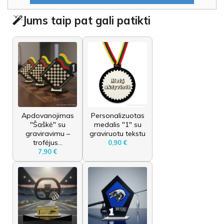
Jums taip pat gali patikti
Apdovanojimas
Personalizuotas
"Šaškė" su
medalis "1" su
graviravimu –
graviruotu tekstu
trofėjus...
0,90 €
7,90 €