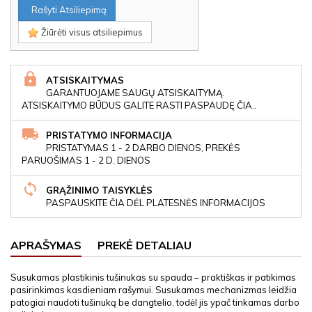
Rašyti Atsiliepimą
Žiūrėti visus atsiliepimus
ATSISKAITYMAS
GARANTUOJAME SAUGŲ ATSISKAITYMĄ.
ATSISKAITYMO BŪDUS GALITE RASTI PASPAUDĘ ČIA..
PRISTATYMO INFORMACIJA
PRISTATYMAS 1 - 2 DARBO DIENOS, PREKĖS
PARUOŠIMAS 1 - 2 D. DIENOS
GRĄŽINIMO TAISYKLĖS
PASPAUSKITE ČIA DĖL PLATESNĖS INFORMACIJOS
APRAŠYMAS
PREKĖ DETALIAU
Susukamas plastikinis tušinukas su spauda – praktiškas ir patikimas
pasirinkimas kasdieniam rašymui. Susukamas mechanizmas leidžia
patogiai naudoti tušinuką be dangtelio, todėl jis ypač tinkamas darbo