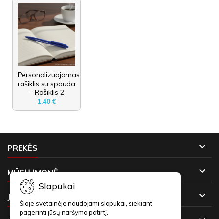
Personalizuojamas
rašiklis su spauda
– Rašiklis 2
1,40 €

PREKĖS

MŪSŲ ĮMONĖ
Slapukai

JŪSŲ PASKYRA
Šioje svetainėje naudojami slapukai, siekiant
pagerinti jūsų naršymo patirtį.