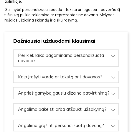
aplinkoje.
Galimybė personalizuoti spauda – tekstu ar logotipu – paverčia šį
tušinuką puikia reklamine ar reprezentacine dovana. Mėlynas
rašalas užtikrina sklandų ir aiškų rašymą.
Dažniausiai užduodami klausimai
Per kiek laiko pagaminama personalizuota
dovana?
Kaip įrašyti vardą ar tekstą ant dovanos?
Ar prieš gamybą gausiu dizaino patvirtinimą?
Ar galima pakeisti arba atšaukti užsakymą?
Ar galima grąžinti personalizuotą dovaną?