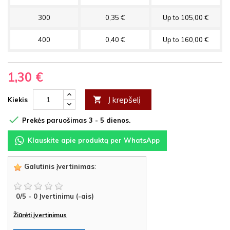
300
0,35 €
Up to 105,00 €
400
0,40 €
Up to 160,00 €
1,30 €
Į krepšelį

Kiekis

Prekės paruošimas 3 - 5 dienos.
Klauskite apie produktą per WhatsApp
Galutinis įvertinimas
:
0
/
5
-
0
Įvertinimu (-ais)
Žiūrėti įvertinimus