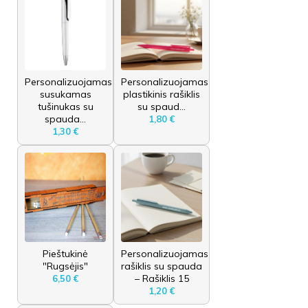
Personalizuojamas
Personalizuojamas
susukamas
plastikinis rašiklis
tušinukas su
su spaud...
spauda...
1,80 €
1,30 €
Pieštukinė
Personalizuojamas
"Rugsėjis"
rašiklis su spauda
– Rašiklis 15
6,50 €
1,20 €