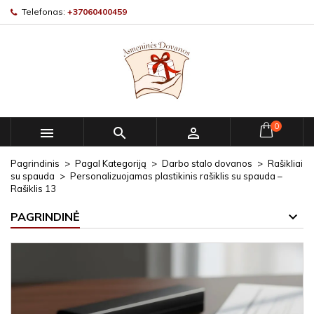
Telefonas:
+37060400459
0



Pagrindinis
Pagal Kategoriją
Darbo stalo dovanos
Rašikliai
su spauda
Personalizuojamas plastikinis rašiklis su spauda –
Rašiklis 13
PAGRINDINĖ