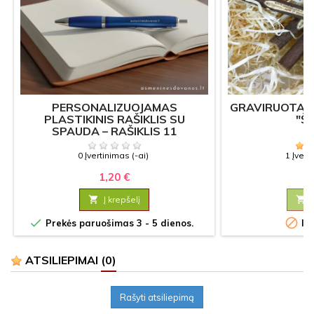
PERSONALIZUOJAMAS
GRAVIRUOTAS 
PLASTIKINIS RAŠIKLIS SU
"Š
SPAUDA – RAŠIKLIS 11
0 Įvertinimas (-ai)
1 Įvert
1,20 €
1

Į krepšelį



Prekės paruošimas 3 - 5 dienos.
Iš
ATSILIEPIMAI
(0)
Rašyti atsiliepimą