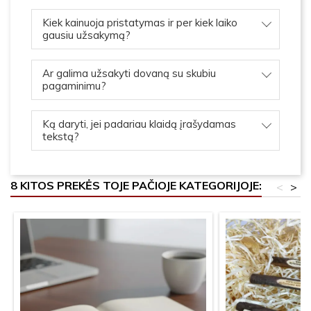
Kiek kainuoja pristatymas ir per kiek laiko
gausiu užsakymą?
Ar galima užsakyti dovaną su skubiu
pagaminimu?
Ką daryti, jei padariau klaidą įrašydamas
tekstą?
8 KITOS PREKĖS TOJE PAČIOJE KATEGORIJOJE:
<
>