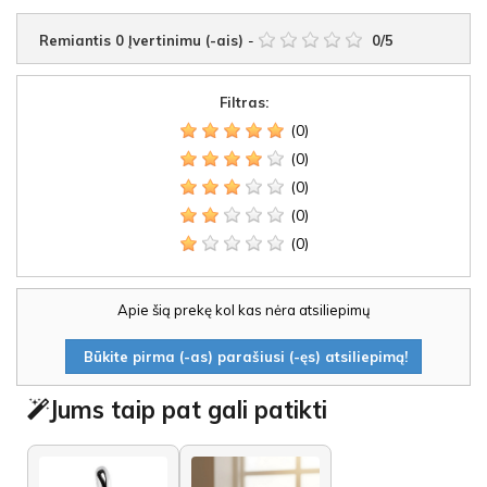
Remiantis
0
Įvertinimu (-ais)
-
0
/
5
Filtras:
(0)
(0)
(0)
(0)
(0)
Apie šią prekę kol kas nėra atsiliepimų
Būkite pirma (-as) parašiusi (-ęs) atsiliepimą!
Jums taip pat gali patikti