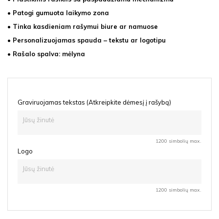
• Patogi gumuota laikymo zona
• Tinka kasdieniam rašymui biure ar namuose
• Personalizuojamas spauda – tekstu ar logotipu
• Rašalo spalva: mėlyna
Graviruojamas tekstas (Atkreipkite dėmesį į rašybą)
1200 simbolių max.
Logo
1200 simbolių max.