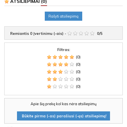
ATSILIEPIMAI
(0)
Rašyti atsiliepimą
Remiantis
0
Įvertinimu (-ais)
-
0
/
5
Filtras:
(0)
(0)
(0)
(0)
(0)
Apie šią prekę kol kas nėra atsiliepimų
Būkite pirma (-as) parašiusi (-ęs) atsiliepimą!