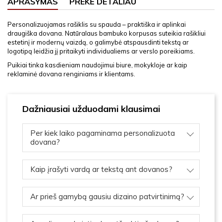
APRAŠYMAS
PREKĖ DETALIAU
Personalizuojamas rašiklis su spauda – praktiška ir aplinkai
draugiška dovana. Natūralaus bambuko korpusas suteikia rašikliui
estetinį ir modernų vaizdą, o galimybė atspausdinti tekstą ar
logotipą leidžia jį pritaikyti individualiems ar verslo poreikiams.
Puikiai tinka kasdieniam naudojimui biure, mokykloje ar kaip
reklaminė dovana renginiams ir klientams.
Dažniausiai užduodami klausimai
Per kiek laiko pagaminama personalizuota
dovana?
Kaip įrašyti vardą ar tekstą ant dovanos?
Ar prieš gamybą gausiu dizaino patvirtinimą?