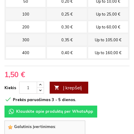
50
0,20 €
Up to 10,00 €
100
0,25 €
Up to 25,00 €
200
0,30 €
Up to 60,00 €
300
0,35 €
Up to 105,00 €
400
0,40 €
Up to 160,00 €
1,50 €
Į krepšelį

Kiekis

Prekės paruošimas 3 - 5 dienos.
Klauskite apie produktą per WhatsApp
Galutinis įvertinimas
: