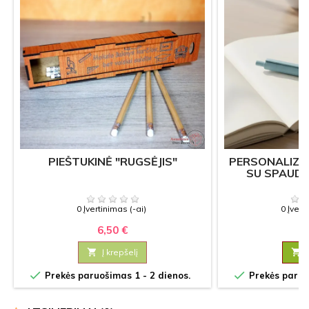
PIEŠTUKINĖ "RUGSĖJIS"
PERSONALIZU
SU SPAUDA 
0 Įvertinimas (-ai)
0 Įvert
6,50 €
1

Į krepšelį



Prekės paruošimas 1 - 2 dienos.
Prekės paruoš