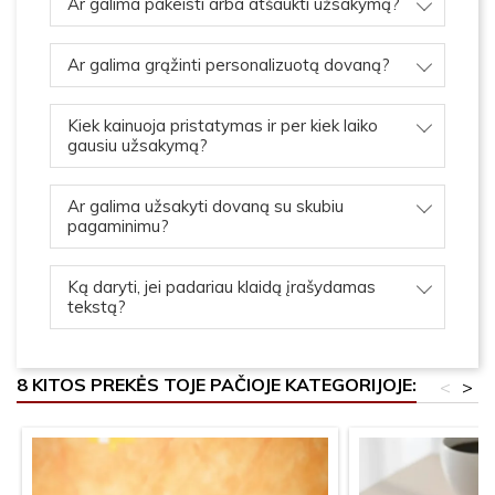
Ar galima pakeisti arba atšaukti užsakymą?
Ar galima grąžinti personalizuotą dovaną?
Kiek kainuoja pristatymas ir per kiek laiko
gausiu užsakymą?
Ar galima užsakyti dovaną su skubiu
pagaminimu?
Ką daryti, jei padariau klaidą įrašydamas
tekstą?
8 KITOS PREKĖS TOJE PAČIOJE KATEGORIJOJE:
<
>