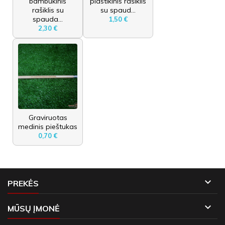
bambukinis
plastikinis rašiklis
rašiklis su
su spaud...
spauda...
1,50 €
2,30 €
Graviruotas
medinis pieštukas
0,70 €

PREKĖS

MŪSŲ ĮMONĖ