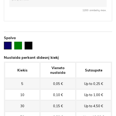
1200 simbolių max.
Spalva
Žalia
Juoda
Tamsiai
mėlyna
Nuolaida perkant didesnį kiekį
Vieneto
Kiekis
Sutaupote
nuolaida
5
0,05 €
Up to 0,25 €
10
0,10 €
Up to 1,00 €
30
0,15 €
Up to 4,50 €