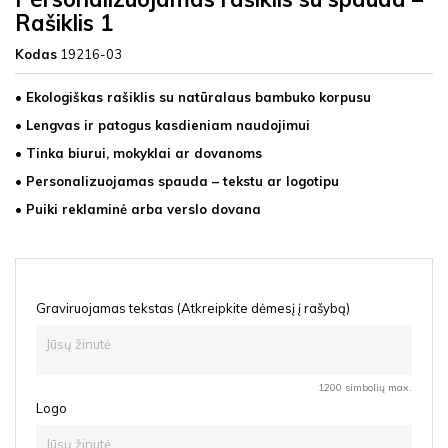
Rašiklis 1
Kodas
19216-03
• Ekologiškas rašiklis su natūralaus bambuko korpusu
• Lengvas ir patogus kasdieniam naudojimui
• Tinka biurui, mokyklai ar dovanoms
• Personalizuojamas spauda – tekstu ar logotipu
• Puiki reklaminė arba verslo dovana
Graviruojamas tekstas (Atkreipkite dėmesį į rašybą)
1200 simbolių max.
Logo