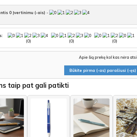
ntis
0
Įvertinimu (-ais)
-
s:
(0)
(0)
(0)
Apie šią prekę kol kas nėra ats
Būkite pirma (-as) parašiusi (-ęs) 
s taip pat gali patikti