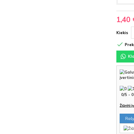
1,40 
Kiekis

Prekė
Kl
įvertin
0
/
5
-
0
Žiūrėti 
Rašyt