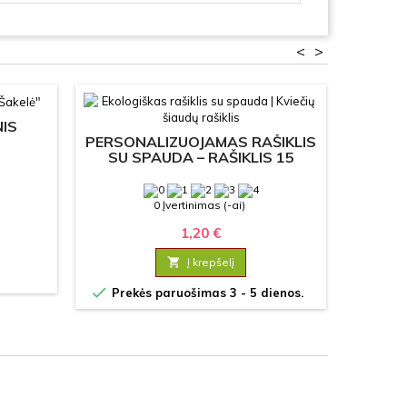
<
>
IS
PERSONALIZUOJAMAS RAŠIKLIS
P
SU SPAUDA – RAŠIKLIS 15
PLA
S
0 Įvertinimas (-ai)
1,20 €

Į krepšelį


Prekės paruošimas 3 - 5 dienos.
Prek