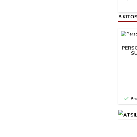
8 KITO
PERSO
SU

Pre