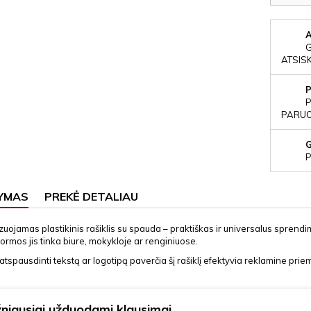
ATSIS
P
PARUOŠ
P
YMAS
PREKĖ DETALIAU
uojamas plastikinis rašiklis su spauda – praktiškas ir universalus sprend
ormos jis tinka biure, mokykloje ar renginiuose.
tspausdinti tekstą ar logotipą paverčia šį rašiklį efektyvia reklamine pri
niausiai užduodami klausimai