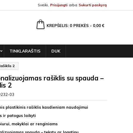
Sveiki,
Prisijungti
arba
Sukurti paskyrą
ška
KREPŠELIS
0
PREKĖS -
0,00 €
TINKLARAŠTIS
DUK
ašiklis 2
nalizuojamas rašiklis su spauda –
is 2
9232-03
nis plastikinis rašiklis kasdieniam naudojimui
 ir patogus laikyti
biurui, mokyklai ar renginiams
alizuojamas spauda – tekstu ar logotipu