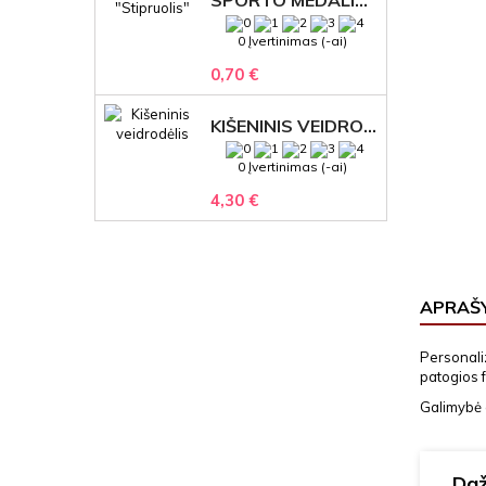
0 Įvertinimas (-ai)
0,70 €
KIŠENINIS VEIDRODĖLIS
0 Įvertinimas (-ai)
4,30 €
APRAŠ
Personaliz
patogios f
Galimybė a
Daž