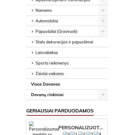
Namams
Automobiliui
Papuošalai (Graviruoti)
Stalo dekoracijos ir papuošimai
Laisvalaikiui
Sporto reikmenys
Žaislai vaikams
Visos Dovanos
Dovanų rinkiniai
GERIAUSIAI PARDUODAMOS
PERSONALIZUOTAS MEDALIS "1" SU GRAVIRUOTU TEKSTU