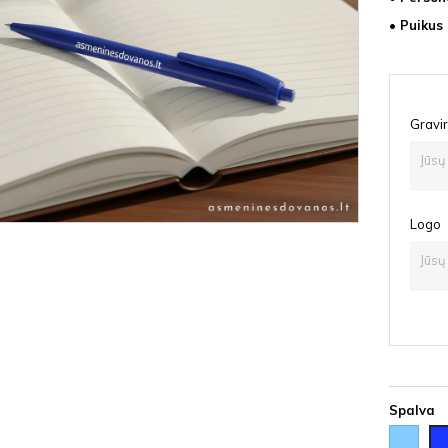
• Puikus
Gravir
Logo
Spalva
Šviesiai
Mė