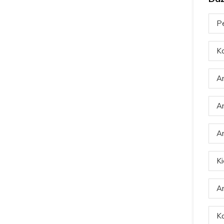
Pe
Ka
Ar
Ar
Ar
Ki
Ar
Ką