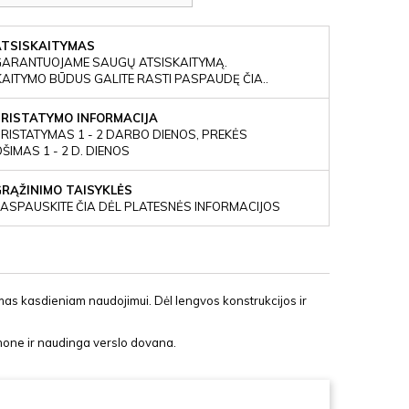
ATSISKAITYMAS
GARANTUOJAME SAUGŲ ATSISKAITYMĄ.
KAITYMO BŪDUS GALITE RASTI PASPAUDĘ ČIA..
PRISTATYMO INFORMACIJA
RISTATYMAS 1 - 2 DARBO DIENOS, PREKĖS
IMAS 1 - 2 D. DIENOS
GRĄŽINIMO TAISYKLĖS
ASPAUSKITE ČIA DĖL PLATESNĖS INFORMACIJOS
imas kasdieniam naudojimui. Dėl lengvos konstrukcijos ir
emone ir naudinga verslo dovana.