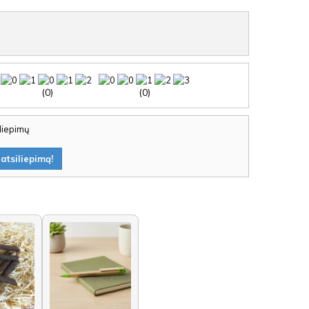
(0)
(0)
iliepimų
atsiliepimą!