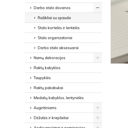
Darbo stalo dovanos
Rašikliai su spauda
Stalo kortelės ir lentelės
Stalo organizatoriai
Darbo stalo aksesuarai
Namų dekoracijos
Raktų kabyklos
Taupyklės
Raktų pakabukai
Medalių kabyklos, lentynėlės
Augintiniams
Dėžutės ir krepšeliai
Apdovanojimai ir nominacijos