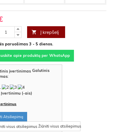
€
Į krepšelį

s paruošimas 3 - 5 dienos.
auskite apie produktą per WhatsApp
Galutinis
imas
:
Įvertinimu (-ais)
įvertinimus
i Atsiliepimą
Žiūrėti visus atsiliepimus