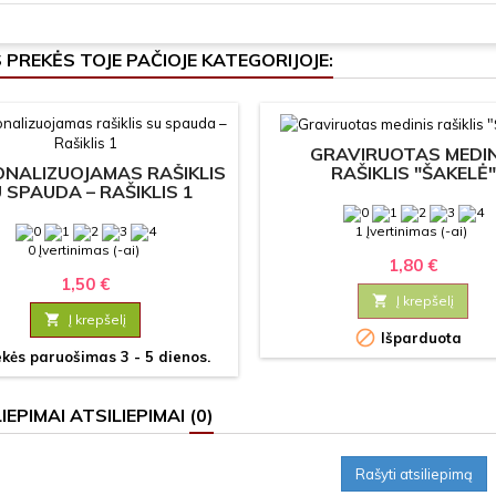
S PREKĖS TOJE PAČIOJE KATEGORIJOJE:
GRAVIRUOTAS MEDIN
NALIZUOJAMAS RAŠIKLIS
RAŠIKLIS "ŠAKELĖ"
 SPAUDA – RAŠIKLIS 1
1 Įvertinimas (-ai)
0 Įvertinimas (-ai)
1,80 €
1,50 €

Į krepšelį

Į krepšelį

Išparduota
kės paruošimas 3 - 5 dienos.
ATSILIEPIMAI
(0)
Rašyti atsiliepimą