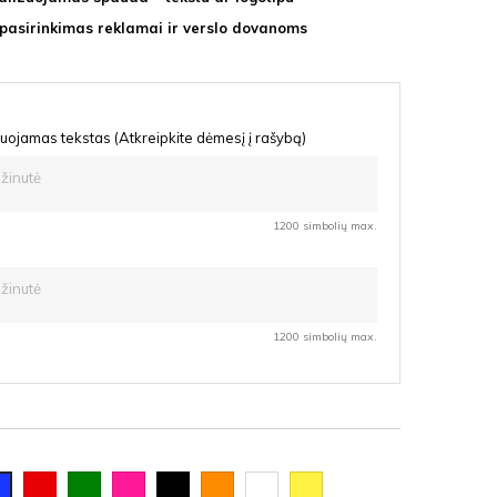
 pasirinkimas reklamai ir verslo dovanoms
uojamas tekstas (Atkreipkite dėmesį į rašybą)
1200 simbolių max.
1200 simbolių max.
Raudona
Žalia
Rožinė
Juoda
Oranžinė
Balta
Geltona
lyna