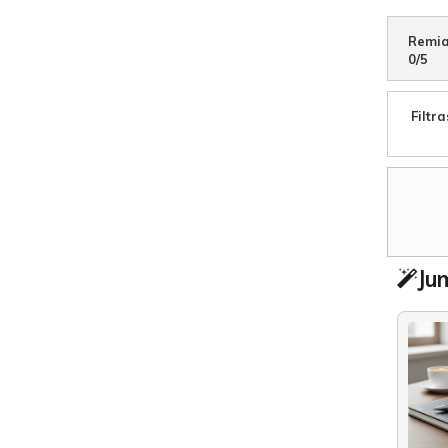
Remia
0
/
5
Filtra
Jum