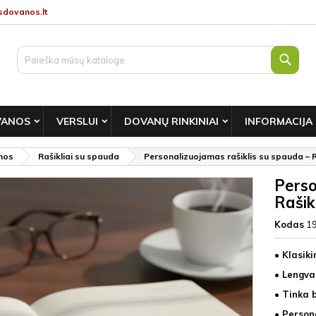
dovanos.lt
Paie
VANOS
VERSLUI
DOVANŲ RINKINIAI
INFORMACIJA
nos
Rašikliai su spauda
Personalizuojamas rašiklis su spauda – R
Perso
Rašikl
Kodas
1
• Klasiki
• Lengvas
• Tinka 
• Person