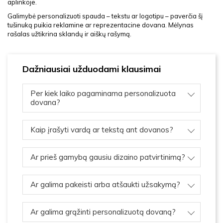
aplinkoje.
Galimybė personalizuoti spauda – tekstu ar logotipu – paverčia šį
tušinuką puikia reklamine ar reprezentacine dovana. Mėlynas
rašalas užtikrina sklandų ir aiškų rašymą.
Dažniausiai užduodami klausimai
Per kiek laiko pagaminama personalizuota
dovana?
Kaip įrašyti vardą ar tekstą ant dovanos?
Ar prieš gamybą gausiu dizaino patvirtinimą?
Ar galima pakeisti arba atšaukti užsakymą?
Ar galima grąžinti personalizuotą dovaną?