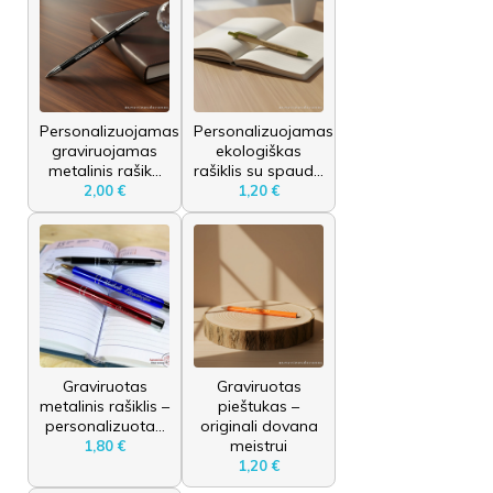
Personalizuojamas
Personalizuojamas
graviruojamas
ekologiškas
metalinis rašik...
rašiklis su spaud...
2,00 €
1,20 €
Graviruotas
Graviruotas
metalinis rašiklis –
pieštukas –
personalizuota...
originali dovana
meistrui
1,80 €
1,20 €