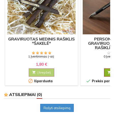
GRAVIRUOTAS MEDINIS RAŠIKLIS
PERSONA
"ŠAKELĖ"
GRAVIRUOJA
RAŠIKLIS 
1 Įvertinimas (-ai)
0 Įvert
1,80 €
2

Į krepšelį



Išparduota
Prekės paruoš
ATSILIEPIMAI
(0)
Rašyti atsiliepimą