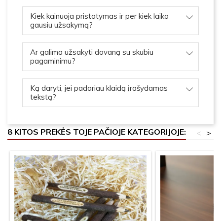
Kiek kainuoja pristatymas ir per kiek laiko
gausiu užsakymą?
Ar galima užsakyti dovaną su skubiu
pagaminimu?
Ką daryti, jei padariau klaidą įrašydamas
tekstą?
8 KITOS PREKĖS TOJE PAČIOJE KATEGORIJOJE:
<
>