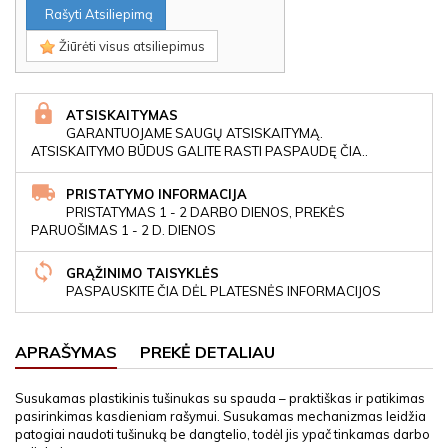
Rašyti Atsiliepimą
Žiūrėti visus atsiliepimus
ATSISKAITYMAS
GARANTUOJAME SAUGŲ ATSISKAITYMĄ.
ATSISKAITYMO BŪDUS GALITE RASTI PASPAUDĘ ČIA..
PRISTATYMO INFORMACIJA
PRISTATYMAS 1 - 2 DARBO DIENOS, PREKĖS
PARUOŠIMAS 1 - 2 D. DIENOS
GRĄŽINIMO TAISYKLĖS
PASPAUSKITE ČIA DĖL PLATESNĖS INFORMACIJOS
APRAŠYMAS
PREKĖ DETALIAU
Susukamas plastikinis tušinukas su spauda – praktiškas ir patikimas
pasirinkimas kasdieniam rašymui. Susukamas mechanizmas leidžia
patogiai naudoti tušinuką be dangtelio, todėl jis ypač tinkamas darbo