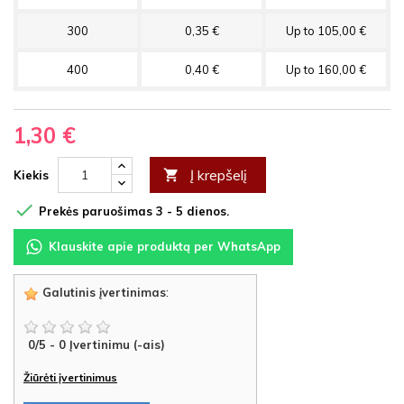
300
0,35 €
Up to 105,00 €
400
0,40 €
Up to 160,00 €
1,30 €
Į krepšelį

Kiekis

Prekės paruošimas 3 - 5 dienos.
Klauskite apie produktą per WhatsApp
Galutinis įvertinimas
:
0
/
5
-
0
Įvertinimu (-ais)
Žiūrėti įvertinimus