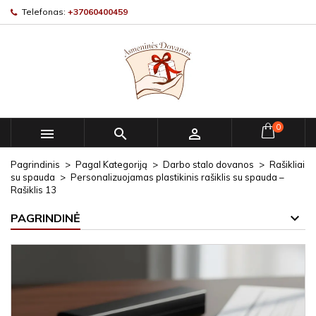
Telefonas:
+37060400459
0



Pagrindinis
Pagal Kategoriją
Darbo stalo dovanos
Rašikliai
su spauda
Personalizuojamas plastikinis rašiklis su spauda –
Rašiklis 13
PAGRINDINĖ