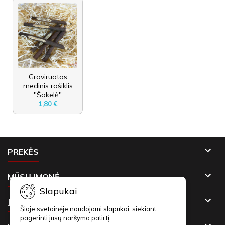
Graviruotas
medinis rašiklis
"Šakelė"
1,80 €

PREKĖS

MŪSŲ ĮMONĖ
Slapukai

JŪSŲ PASKYRA
Šioje svetainėje naudojami slapukai, siekiant
pagerinti jūsų naršymo patirtį.