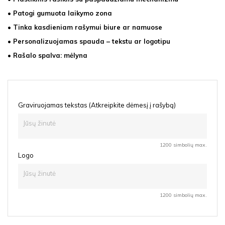
• Patogi gumuota laikymo zona
• Tinka kasdieniam rašymui biure ar namuose
• Personalizuojamas spauda – tekstu ar logotipu
• Rašalo spalva: mėlyna
Graviruojamas tekstas (Atkreipkite dėmesį į rašybą)
1200 simbolių max.
Logo
1200 simbolių max.