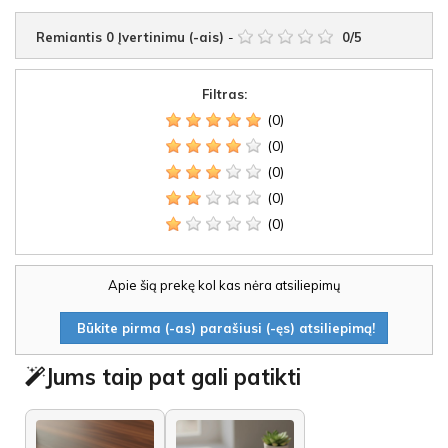
Remiantis
0
Įvertinimu (-ais)
-
0
/
5
Filtras:
(0)
(0)
(0)
(0)
(0)
Apie šią prekę kol kas nėra atsiliepimų
Būkite pirma (-as) parašiusi (-ęs) atsiliepimą!
Jums taip pat gali patikti