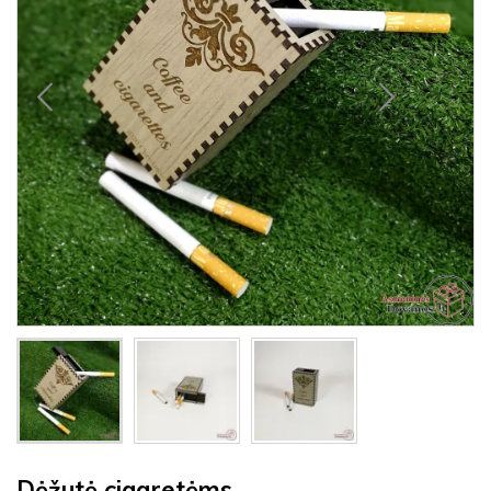
Dėžutė cigaretėms