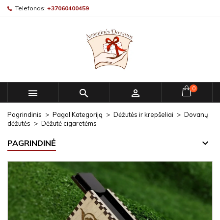
Telefonas:
+37060400459
0



Pagrindinis
Pagal Kategoriją
Dėžutės ir krepšeliai
Dovanų
dėžutės
Dėžutė cigaretėms
PAGRINDINĖ