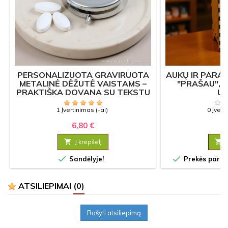
PERSONALIZUOTA GRAVIRUOTA
AUKŲ IR PARA
METALINĖ DĖŽUTĖ VAISTAMS –
"PRAŠAU", 
PRAKTIŠKA DOVANA SU TEKSTU
U
1 Įvertinimas (-ai)
0 Įvert
6,80 €
7

Į krepšelį



Sandėlyje!
Prekės paruoš
ATSILIEPIMAI
(0)
Rašyti atsiliepimą