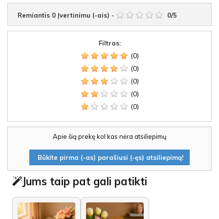
Remiantis
0
Įvertinimu (-ais)
-
0
/
5
Filtras:
(0)
(0)
(0)
(0)
(0)
Apie šią prekę kol kas nėra atsiliepimų
Būkite pirma (-as) parašiusi (-ęs) atsiliepimą!
Jums taip pat gali patikti