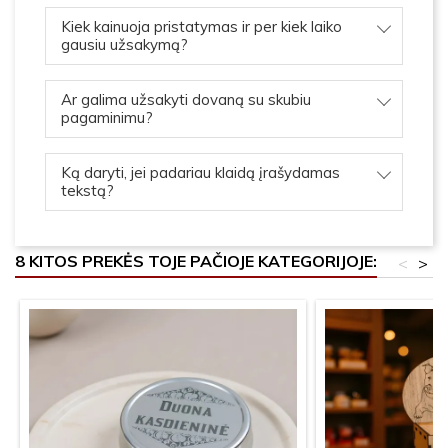
Kiek kainuoja pristatymas ir per kiek laiko
gausiu užsakymą?
Ar galima užsakyti dovaną su skubiu
pagaminimu?
Ką daryti, jei padariau klaidą įrašydamas
tekstą?
8 KITOS PREKĖS TOJE PAČIOJE KATEGORIJOJE:
<
>