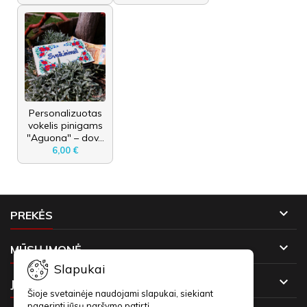
Personalizuotas
vokelis pinigams
"Aguona" – dov...
6,00 €

PREKĖS

MŪSŲ ĮMONĖ
Slapukai

JŪSŲ PASKYRA
Šioje svetainėje naudojami slapukai, siekiant
pagerinti jūsų naršymo patirtį.