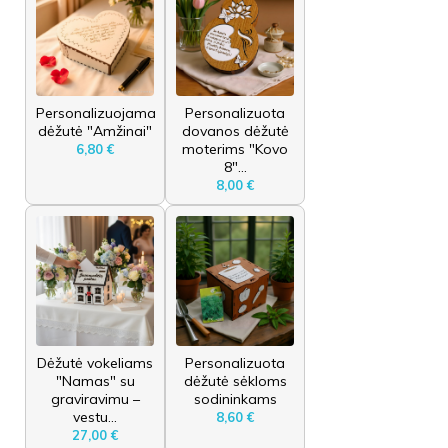
Personalizuojama
Personalizuota
dėžutė "Amžinai"
dovanos dėžutė
moterims "Kovo
6,80 €
8"...
8,00 €
Dėžutė vokeliams
Personalizuota
"Namas" su
dėžutė sėkloms
graviravimu –
sodininkams
vestu...
8,60 €
27,00 €