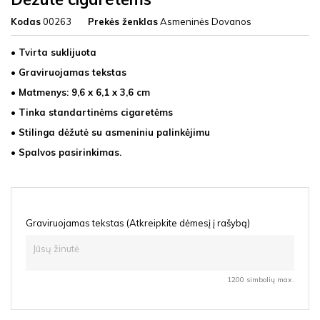
Kodas
00263
Prekės ženklas
Asmeninės Dovanos
• Tvirta suklijuota
• Graviruojamas tekstas
• Matmenys: 9,6 x 6,1 x 3,6 cm
• Tinka standartinėms cigaretėms
• Stilinga dėžutė su asmeniniu palinkėjimu
• Spalvos pasirinkimas.
Graviruojamas tekstas (Atkreipkite dėmesį į rašybą)
1200 simbolių max.