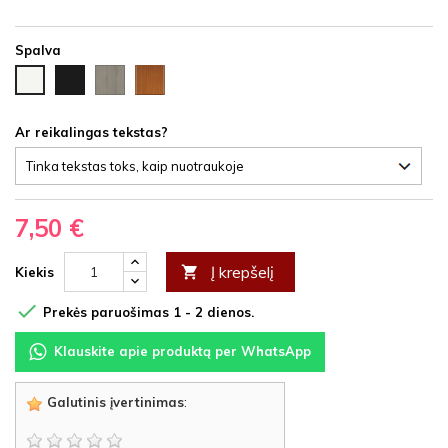
Spalva
Juoda
Ąžuolas
Vyšnia
Balta
HDF
latte
HDF
HDF
HDF
Ar reikalingas tekstas?
7,50 €
Į krepšelį

Kiekis

Prekės paruošimas 1 - 2 dienos.
Klauskite apie produktą per WhatsApp
Galutinis įvertinimas
: