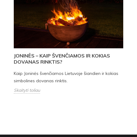
JONINĖS – KAIP ŠVENČIAMOS IR KOKIAS
P
DOVANAS RINKTIS?
I
Kaip Joninės švenčiamos Lietuvoje šiandien ir kokias
Id
simbolines dovanas rinktis.
Pa
do
Skaityti toliau
Sk