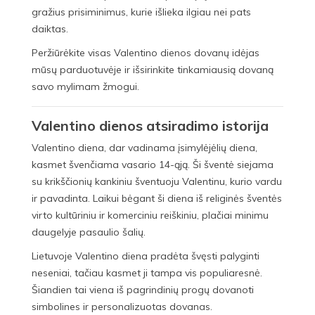
gražius prisiminimus, kurie išlieka ilgiau nei pats
daiktas.
Peržiūrėkite visas Valentino dienos dovanų idėjas
mūsų parduotuvėje ir išsirinkite tinkamiausią dovaną
savo mylimam žmogui.
Valentino dienos atsiradimo istorija
Valentino diena, dar vadinama įsimylėjėlių diena,
kasmet švenčiama vasario 14-ąją. Ši šventė siejama
su krikščionių kankiniu šventuoju Valentinu, kurio vardu
ir pavadinta. Laikui bėgant ši diena iš religinės šventės
virto kultūriniu ir komerciniu reiškiniu, plačiai minimu
daugelyje pasaulio šalių.
Lietuvoje Valentino diena pradėta švęsti palyginti
neseniai, tačiau kasmet ji tampa vis populiaresnė.
Šiandien tai viena iš pagrindinių progų dovanoti
simbolines ir personalizuotas dovanas.