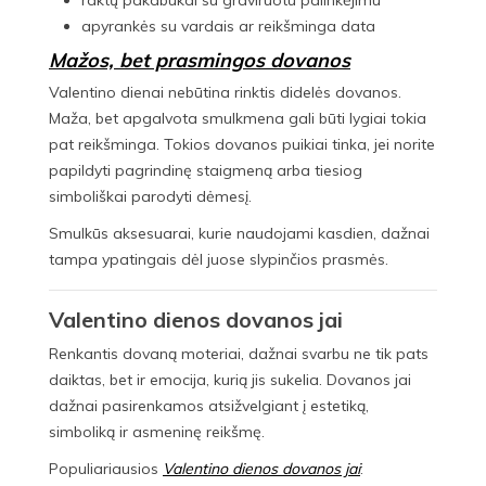
raktų pakabukai su graviruotu palinkėjimu
apyrankės su vardais ar reikšminga data
Mažos, bet prasmingos dovanos
Valentino dienai nebūtina rinktis didelės dovanos.
Maža, bet apgalvota smulkmena gali būti lygiai tokia
pat reikšminga. Tokios dovanos puikiai tinka, jei norite
papildyti pagrindinę staigmeną arba tiesiog
simboliškai parodyti dėmesį.
Smulkūs aksesuarai, kurie naudojami kasdien, dažnai
tampa ypatingais dėl juose slypinčios prasmės.
Valentino dienos dovanos jai
Renkantis dovaną moteriai, dažnai svarbu ne tik pats
daiktas, bet ir emocija, kurią jis sukelia. Dovanos jai
dažnai pasirenkamos atsižvelgiant į estetiką,
simboliką ir asmeninę reikšmę.
Populiariausios
Valentino dienos dovanos jai
: