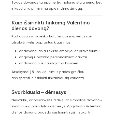
Tokios dovanos tampa ne tik malonia staigmena, bet
ir kasdieniu priminimu apie mylimą žmogų.
Kaip išsirinkti tinkamą Valentino
dienos dovaną?
Kad dovanos paieška būtų lengvesnė, verta sau
atsakyti į kelis paprastus klausimus:
ar dovana labiau skirta emocijai ar praktiškumui
ar gavėjui patinka personalizuoti daiktai
ar dovana bus naudojama kasdien
Atsakymai į šiuos klausimus padės greičiau
apsispręsti ir išsirinkti tinkamiausią variantą.
Svarbiausia – dėmesys
Nesvarbu, ar pasirinksite didelę, ar simbolinę dovaną –
svarbiausia parodytas dėmesys. Apgalvota Valentino
dienos dovana padeda sustiprinti ryšį ir sukurti