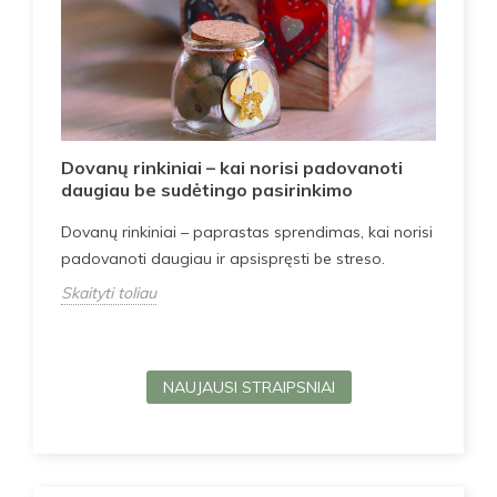
Kai
ja
Dovanų rinkiniai – kai norisi padovanoti
idė
daugiau be sudėtingo pasirinkimo
Pat
Dovanų rinkiniai – paprastas sprendimas, kai norisi
rink
padovanoti daugiau ir apsispręsti be streso.
str
Skaityti toliau
Skai
NAUJAUSI STRAIPSNIAI