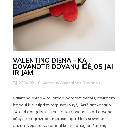
VALENTINO DIENA – KĄ
DOVANOTI? DOVANŲ IDĖJOS JAI
IR JAM
2024-02-10
Autorius
Asmeninės Dovanos
Valentino diena – tai proga parodyti dėmesį mylimam
žmogui ir sustiprinti tarpusavio ryšį. Artėjant vasario
14-ajai daugelis susimąsto, ką dovanoti, kad dovana
būtų ne tik graži, bet ir prasminga. Nors ši šventė
dažnai siejama su romantika, vis daugiau žmonių