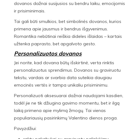
dovanos dažnai susijusios su bendru laiku, emocijomis
ir prisiminimais.
Tai gali būti smulkios, bet simbolinės dovanos, kurios
primena apie jausmus ir bendrus išgyvenimus.
Romantika nebūtinai reiškia dideles išlaidas – kartais
užtenka paprasto, bet apgalvoto gesto.
Personalizuotos dovanos
Jei norite, kad dovana būtų išskirtinė, verta rinktis
personalizuotus sprendimus. Dovanos su graviruotu
tekstu, vardais ar svarbia data suteikia daugiau
emocinės vertės ir tampa unikaliu prisiminimu.
Personalizuoti aksesuarai dažnai naudojami kasdien,
todėl jie ne tik džiugina gavimo momentu, bet ir ilgą
laiką primena apie mylimą žmogų. Tai vienas
populiariausių pasirinkimų Valentino dienos proga.
Pavyzdžiui: