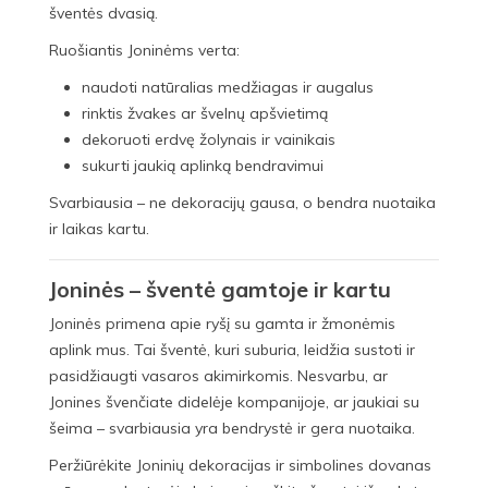
šventės dvasią.
Ruošiantis Joninėms verta:
naudoti natūralias medžiagas ir augalus
rinktis žvakes ar švelnų apšvietimą
dekoruoti erdvę žolynais ir vainikais
sukurti jaukią aplinką bendravimui
Svarbiausia – ne dekoracijų gausa, o bendra nuotaika
ir laikas kartu.
Joninės – šventė gamtoje ir kartu
Joninės primena apie ryšį su gamta ir žmonėmis
aplink mus. Tai šventė, kuri suburia, leidžia sustoti ir
pasidžiaugti vasaros akimirkomis. Nesvarbu, ar
Jonines švenčiate didelėje kompanijoje, ar jaukiai su
šeima – svarbiausia yra bendrystė ir gera nuotaika.
Peržiūrėkite Joninių dekoracijas ir simbolines dovanas