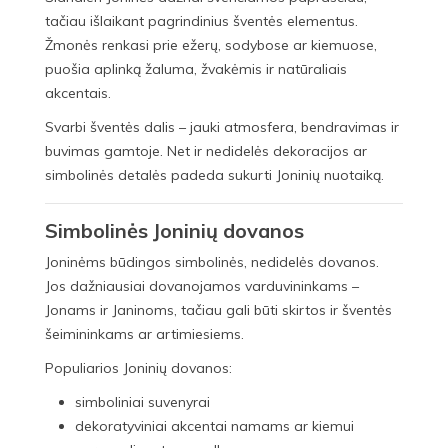
tačiau išlaikant pagrindinius šventės elementus.
Žmonės renkasi prie ežerų, sodybose ar kiemuose,
puošia aplinką žaluma, žvakėmis ir natūraliais
akcentais.
Svarbi šventės dalis – jauki atmosfera, bendravimas ir
buvimas gamtoje. Net ir nedidelės dekoracijos ar
simbolinės detalės padeda sukurti Joninių nuotaiką.
Simbolinės Joninių dovanos
Joninėms būdingos simbolinės, nedidelės dovanos.
Jos dažniausiai dovanojamos varduvininkams –
Jonams ir Janinoms, tačiau gali būti skirtos ir šventės
šeimininkams ar artimiesiems.
Populiarios Joninių dovanos:
simboliniai suvenyrai
dekoratyviniai akcentai namams ar kiemui