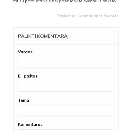
mūsų parduotuvėje bei pasiruoškite šventei iš anksto.
Paskelbta:
Kalendorinės šventės
PALIKTI KOMENTARĄ
Vardas
El. paštas
Tema
Komentaras