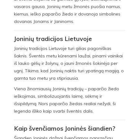
vasaros gausa. Joninių metu žmonės puošia namus,
kiemus, ieško paparčio žiedo ir dovanoja simbolines
dovanas Jonams ir Janinoms.
Joninių tradicijos Lietuvoje
Joninių tradicijos Lietuvoje turi gilias pagoniškas
šaknis. Šventės metu kūrenami laužai, pinami vainikai
iš lauko gėlių ir žolynų, o jauni žmonės šokinėja per
ugnį. Tikima, kad Joninių naktis turi ypatingą magiją, o
gamta tuo metu yra stipriausia.
Viena žinomiausių Joninių tradicijų – paparčio žiedo
ieškojimas, simbolizuojantis laimę, sėkmę ir
išsipildymą. Nors paparčio žiedas realiai nežydi, ši
legenda išliko kaip svarbi šventės dalis.
Kaip švenčiamos Joninės šiandien?
Šiandien Joninės dažnai švenčiamos paprasčiau,