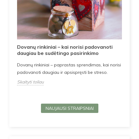
Kai
ja
Dovanų rinkiniai – kai norisi padovanoti
idė
daugiau be sudėtingo pasirinkimo
Pat
Dovanų rinkiniai – paprastas sprendimas, kai norisi
rink
padovanoti daugiau ir apsispręsti be streso.
str
Skaityti toliau
Skai
NAUJAUSI STRAIPSNIAI