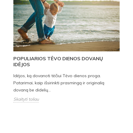
POPULIARIOS TĖVO DIENOS DOVANŲ
IDĖJOS
V
D
Idėjos, ką dovanoti tėčiui Tėvo dienos proga.
Patarimai, kaip išsirinkti prasmingą ir originalią
Ka
dovaną be didelių...
ta
Skaityti toliau
Sk