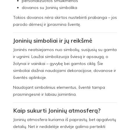
personalizuotos smulkmenos
dovanos su Joninių simbolika
Tokios dovanos nėra skirtos nustebinti prabanga – jos
parodo dėmesį ir įprasmina šventę.
Joninių simboliai ir jų reikšmė
Joninės neatsiejamos nuo simbolių, susijusių su gamta
ir ugnimi. Laužai simbolizuoja šviesą ir apsaugą, o
žolynai ir vainikai – gyvybę bei gamtos ciklą. Šie
simboliai dažnai naudojami dekoracijose, dovanose ir
šventės aplinkoje.
Naudojant simbolinius elementus, šventė tampa
prasmingesnė ir labiau įsimintina.
Kaip sukurti Joninių atmosferą?
Joninių atmosfera kuriama iš paprastų, bet apgalvotų
detalių. Net ir nedidelėje erdvėje galima perteikti