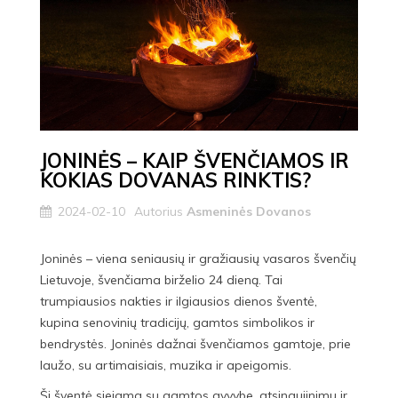
JONINĖS – KAIP ŠVENČIAMOS IR
KOKIAS DOVANAS RINKTIS?
2024-02-10
Autorius
Asmeninės Dovanos
Joninės – viena seniausių ir gražiausių vasaros švenčių
Lietuvoje, švenčiama birželio 24 dieną. Tai
trumpiausios nakties ir ilgiausios dienos šventė,
kupina senovinių tradicijų, gamtos simbolikos ir
bendrystės. Joninės dažnai švenčiamos gamtoje, prie
laužo, su artimaisiais, muzika ir apeigomis.
Ši šventė siejama su gamtos gyvybe, atsinaujinimu ir