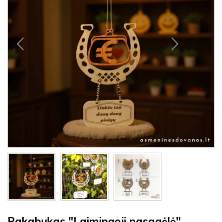
Pakabukas "Laimingoji pasagėlė"