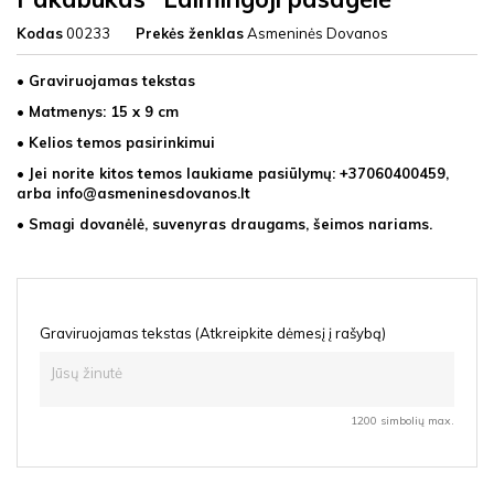
Kodas
00233
Prekės ženklas
Asmeninės Dovanos
• Graviruojamas tekstas
• Matmenys: 15 x 9 cm
• Kelios temos pasirinkimui
• Jei norite kitos temos laukiame pasiūlymų:
+37060400459,
arba info@asmeninesdovanos.lt
• Smagi dovanėlė, suvenyras draugams, šeimos nariams.
Graviruojamas tekstas (Atkreipkite dėmesį į rašybą)
1200 simbolių max.