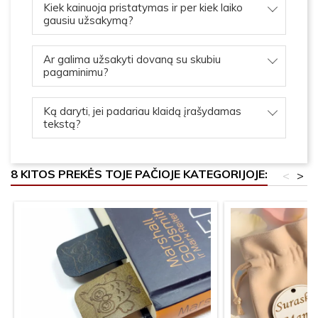
Kiek kainuoja pristatymas ir per kiek laiko
gausiu užsakymą?
Ar galima užsakyti dovaną su skubiu
pagaminimu?
Ką daryti, jei padariau klaidą įrašydamas
tekstą?
8 KITOS PREKĖS TOJE PAČIOJE KATEGORIJOJE:
<
>