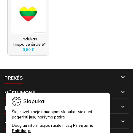
Lipdukas
"Trispalvė širdelė"
0,60 €

PREKĖS

MŪSŲ ĮMONĖ
Slapukai

JŪSŲ PASKYRA
Šioje svetainėje naudojami slapukai, siekiant
pagerinti jūsų naršymo patirtį.

KONTAKTAI
Daugiau informacijos rasite mūsų
Privatumo
Politikoje.