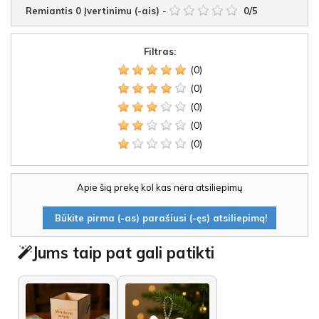
Remiantis
0
Įvertinimu (-ais)
-
0
/
5
Filtras:
(0)
(0)
(0)
(0)
(0)
Apie šią prekę kol kas nėra atsiliepimų
Būkite pirma (-as) parašiusi (-ęs) atsiliepimą!
Jums taip pat gali patikti