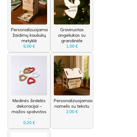
Personalizuojama
Graviruotas
žaidimų kauliukų
angeliukas su
metyklė
grandinėle
6,00 €
1,00 €
Medinės širdelės
Personalizuojamas
dekoracijai –
namelis su tekstu
mažos spalvotos
2,00 €
...
0,20 €