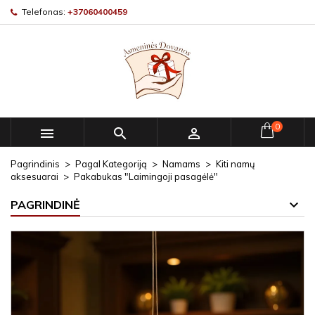
Telefonas:
+37060400459
0



Pagrindinis
Pagal Kategoriją
Namams
Kiti namų
aksesuarai
Pakabukas "Laimingoji pasagėlė"
PAGRINDINĖ