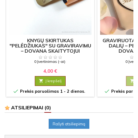
KNYGŲ SKIRTUKAS
GRAVIRUOTA Š
"PELĖDŽIUKAS" SU GRAVIRAVIMU
DALIŲ – P
– DOVANA SKAITYTOJUI
DOVAN
0 Įvertinimas (-ai)
0 Įvert
4,00 €
0

Į krepšelį



Prekės paruošimas 1 - 2 dienos.
Prekės paruoš
ATSILIEPIMAI
(0)
Rašyti atsiliepimą