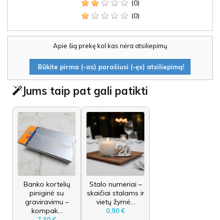
(0)
(0)
Apie šią prekę kol kas nėra atsiliepimų
Būkite pirma (-as) parašiusi (-ęs) atsiliepimą!
Jums taip pat gali patikti
Banko kortelių
Stalo numeriai –
piniginė su
skaičiai stalams ir
graviravimu –
vietų žymė...
kompak...
0,90 €
7,30 €