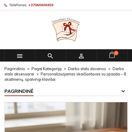
Telefonas:
+37060400459
0



Pagrindinis
Pagal Kategoriją
Darbo stalo dovanos
Darbo
stalo aksesuarai
Personalizuojamas skaičiuotuvas su spauda – 8
skaitmenų, spalvingi klavišai
PAGRINDINĖ