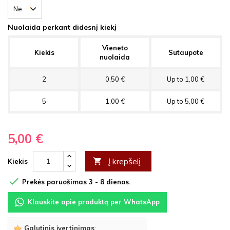
Nuolaida perkant didesnį kiekį
Vieneto
Kiekis
Sutaupote
nuolaida
2
0,50 €
Up to 1,00 €
5
1,00 €
Up to 5,00 €
5,00 €
Į krepšelį

Kiekis

Prekės paruošimas 3 - 8 dienos.
Klauskite apie produktą per WhatsApp
Galutinis įvertinimas
: