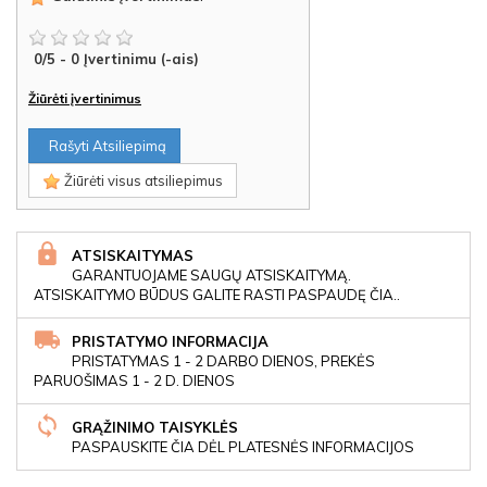
0
/
5
-
0
Įvertinimu (-ais)
Žiūrėti įvertinimus
Rašyti Atsiliepimą
Žiūrėti visus atsiliepimus
ATSISKAITYMAS
GARANTUOJAME SAUGŲ ATSISKAITYMĄ.
ATSISKAITYMO BŪDUS GALITE RASTI PASPAUDĘ ČIA..
PRISTATYMO INFORMACIJA
PRISTATYMAS 1 - 2 DARBO DIENOS, PREKĖS
PARUOŠIMAS 1 - 2 D. DIENOS
GRĄŽINIMO TAISYKLĖS
PASPAUSKITE ČIA DĖL PLATESNĖS INFORMACIJOS