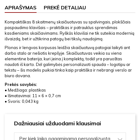
APRAŠYMAS
PREKĖ DETALIAU
Kompaktiškas 8 skaitmenų skaičiuotuvas su spalvingais, plokščiais
paspaudimo klavišais – praktiškas ir patrauklus sprendimas
kasdieniams skaičiavimams. Ryškūs klavišai ne tik suteikia modernią
išvaizdą, bet ir užtikrina patogų bei tikslų naudojimą.
Plonas ir lengvas korpusas leidžia skaičiuotuvą patogiai laikyti ant
darbo stalo ar nešiotis krepšyje. Skaičiuotuvas veikia su viena
elementine baterija, kuri įeina į komplektą, todėl yra paruoštas
naudoti iš karto. Dėl galimybės personalizuoti spauda – logotipu ar
tekstu – šis modelis puikiai tinka kaip praktiška ir nebrangi verslo ar
biuro dovana.
Prekės savybės:
• Medžiaga: plastikas
• Išmatavimai: 11 × 6 × 0,7 cm
• Svoris: 0,043 kg
Dažniausiai užduodami klausimai
Per kiek laiko pagaminama personalizuota