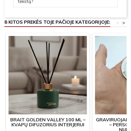
tekstą?
8 KITOS PREKĖS TOJE PAČIOJE KATEGORIJOJE:
<
>
BRAIT GOLDEN VALLEY 100 ML –
GRAVIRUOJAM
KVAPŲ DIFUZORIUS INTERJERUI
– PERSO
NUM