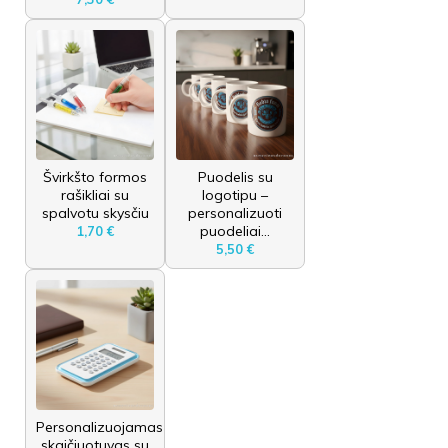
Švirkšto formos
Puodelis su
rašikliai su
logotipu –
spalvotu skysčiu
personalizuoti
puodeliai...
1,70 €
5,50 €
Personalizuojamas
skaičiuotuvas su