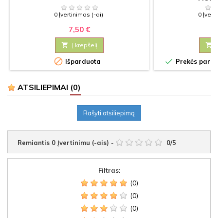
0 Įvertinimas (-ai)
0 Įvert
7,50 €
0

Į krepšelį



Išparduota
Prekės paruoš
ATSILIEPIMAI
(0)
Rašyti atsiliepimą
Remiantis
0
Įvertinimu (-ais)
-
0
/
5
Filtras:
(0)
(0)
(0)