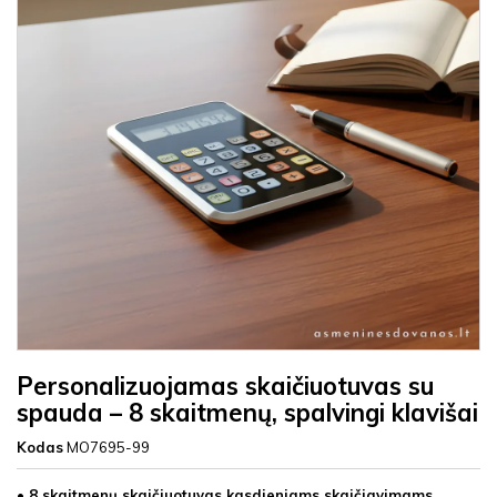
Personalizuojamas skaičiuotuvas su
spauda – 8 skaitmenų, spalvingi klavišai
Kodas
MO7695-99
• 8 skaitmenų skaičiuotuvas kasdieniams skaičiavimams