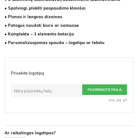
• Spalvingi, plokšti paspaudimo klavišai
• Plonas ir lengvas dizainas
• Patogus naudoti biure ar namuose
• Komplekte – 1 elemento baterija
• Personalizuojamas spauda – logotipu ar tekstu
Prisekite logotipą
PASIRINKITE FAILĄ
Nėra pasirinktų failų
.png .jpg .gif
Ar reikalingas logotipas?