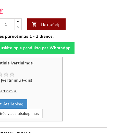
€
Į krepšelį

s paruošimas 1 - 2 dienos.
auskite apie produktą per WhatsApp
tinis įvertinimas
:
Įvertinimu (-ais)
įvertinimus
i Atsiliepimą
rėti visus atsiliepimus