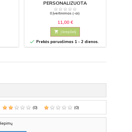
PERSONALIZUOTA
0 Įvertinimas (-ai)
11,00 €

Į krepšelį


Prekės paruošimas 1 - 2 dienos.
Prek
(0)
(0)
iliepimų