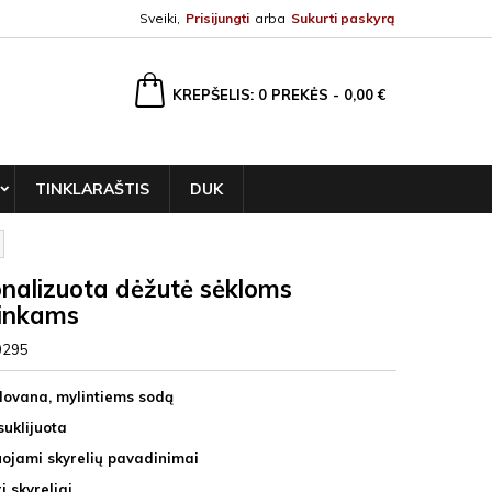
Sveiki,
Prisijungti
arba
Sukurti paskyrą
ška
KREPŠELIS
0
PREKĖS -
0,00 €
TINKLARAŠTIS
DUK
nalizuota dėžutė sėkloms
ninkams
0295
 dovana, mylintiems sodą
suklijuota
uojami skyrelių pavadinimai
ri skyreliai