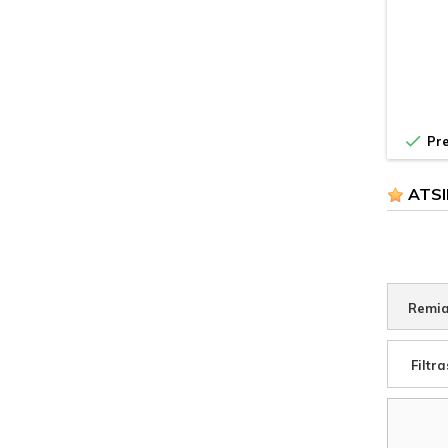

Pre
ATSI
Remia
Filtra