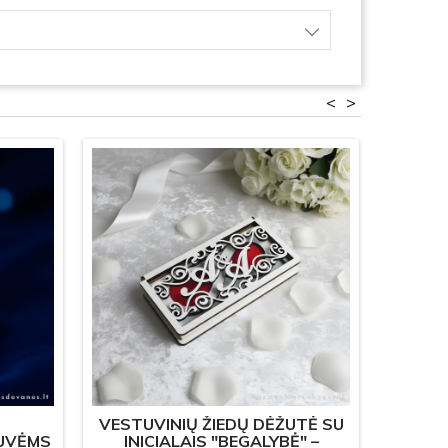
<
>
VESTUVINIŲ ŽIEDŲ DĖŽUTĖ SU
G
UVĖMS
INICIALAIS "BEGALYBĖ" –