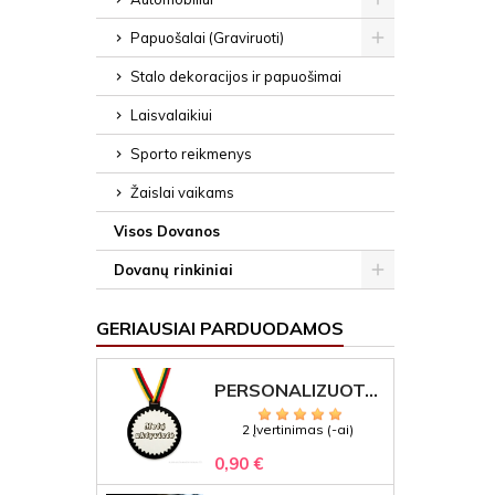
Papuošalai (Graviruoti)
Stalo dekoracijos ir papuošimai
Laisvalaikiui
Sporto reikmenys
Žaislai vaikams
Visos Dovanos
Dovanų rinkiniai
GERIAUSIAI PARDUODAMOS
PERSONALIZUOTAS MEDALIS "1" SU GRAVIRUOTU TEKSTU
2 Įvertinimas (-ai)
0,90 €