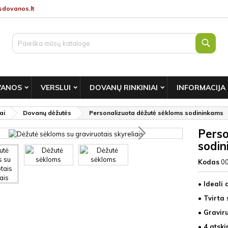
dovanos.lt
Paie
VANOS
VERSLUI
DOVANŲ RINKINIAI
INFORMACIJA
ai
Dovanų dėžutės
Personalizuota dėžutė sėkloms sodininkams
Perso
sodi
Kodas
0
• Ideali
• Tvirta 
• Gravir
• 4 atski