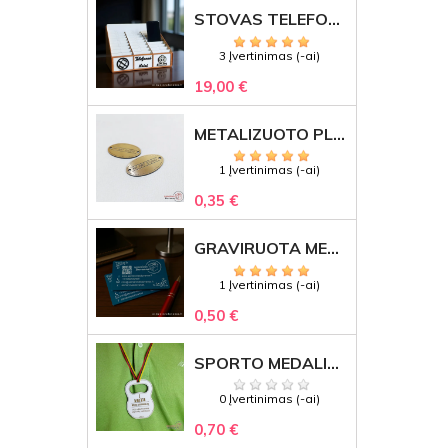
STOVAS TELEFONAMS KLASEI (27 VIETOS) – GRAVIRUOJAMAS ORGANIZATORIUS
3 Įvertinimas (-ai)
19,00 €
METALIZUOTO PLASTIKO ETIKETĖS SU GRAVIRUOTU TEKSTU -LOGOTIPU
1 Įvertinimas (-ai)
0,35 €
GRAVIRUOTA METALINĖ VIZITINĖ KORTELĖ SU LOGOTIPU – REPREZENTACINĖ VERSLO DOVANA
1 Įvertinimas (-ai)
0,50 €
SPORTO MEDALIS "STIPRUOLIS" SU GRAVIRUOTU TEKSTU
0 Įvertinimas (-ai)
0,70 €