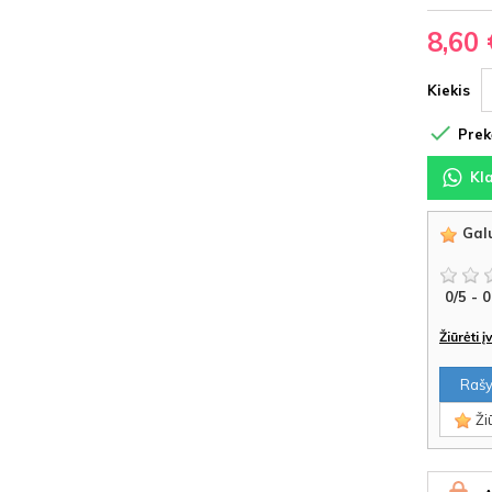
8,60 
Kiekis

Prekė
Kl
Galu
0
/
5
-
0
Žiūrėti 
Rašyt
Žiū