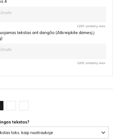
is 4
1200 simbolių max.
uojamas tekstas ant dangčio (Atkreipkite dėmesį į
ą)
1200 simbolių max.
oda
Ąžuolas
Vyšnia
F
latte
HDF
HDF
lingas tekstas?