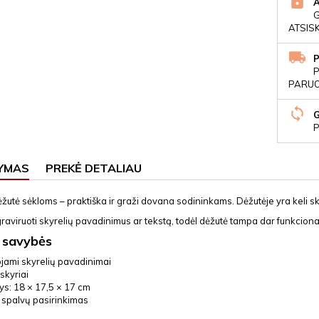
ATSIS
P
PARUOŠ
P
YMAS
PREKĖ DETALIAU
ėžutė sėkloms – praktiška ir graži dovana sodininkams. Dėžutėje yra keli sky
raviruoti skyrelių pavadinimus ar tekstą, todėl dėžutė tampa dar funkcion
 savybės
ojami skyrelių pavadinimai
 skyriai
s: 18 × 17,5 × 17 cm
 spalvų pasirinkimas