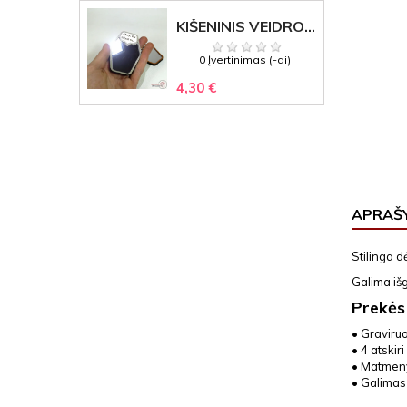
KIŠENINIS VEIDRODĖLIS
0 Įvertinimas (-ai)
4,30 €
APRAŠ
Stilinga d
Galima išg
Prekės
• Graviru
• 4 atskiri
• Matmeny
• Galimas