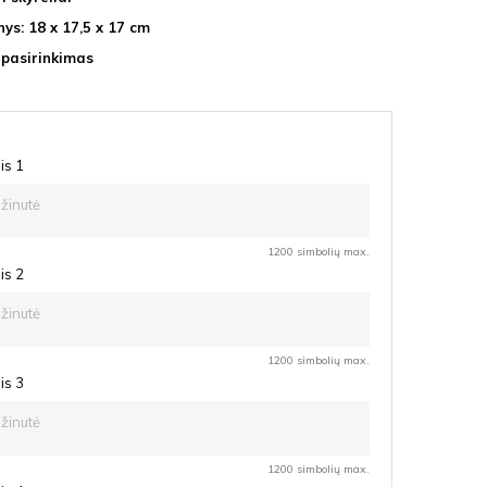
ys: 18 x 17,5 x 17 cm
 pasirinkimas
is 1
1200 simbolių max.
is 2
1200 simbolių max.
is 3
1200 simbolių max.