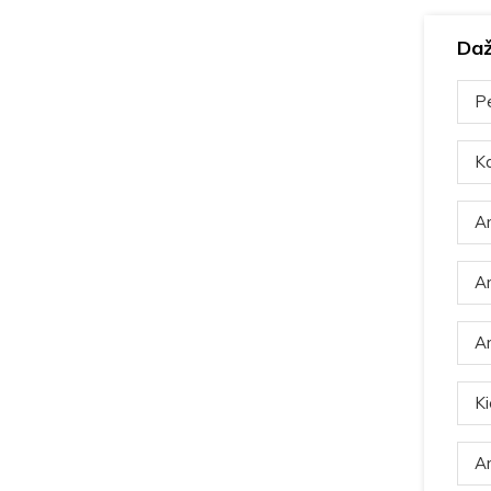
Daž
Pe
Ka
Ar
Ar
Ar
Ki
Ar