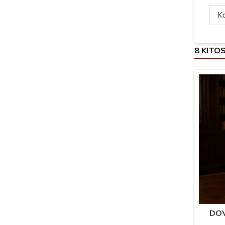
Ką
8 KITO
DOV