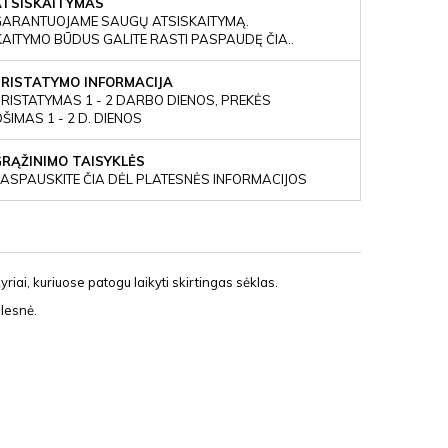
ATSISKAITYMAS
GARANTUOJAME SAUGŲ ATSISKAITYMĄ.
KAITYMO BŪDUS GALITE RASTI PASPAUDĘ ČIA..
PRISTATYMO INFORMACIJA
RISTATYMAS 1 - 2 DARBO DIENOS, PREKĖS
IMAS 1 - 2 D. DIENOS
GRĄŽINIMO TAISYKLĖS
ASPAUSKITE ČIA DĖL PLATESNĖS INFORMACIJOS
riai, kuriuose patogu laikyti skirtingas sėklas.
alesnė.