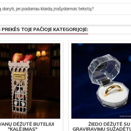
 daryti, jei padariau klaidą įrašydamas tekstą?
S PREKĖS TOJE PAČIOJE KATEGORIJOJE:
ANŲ DĖŽUTĖ BUTELIUI
ŽIEDO DĖŽUTĖ SU
"KALĖJIMAS"
GRAVIRAVIMU SUŽADĖT