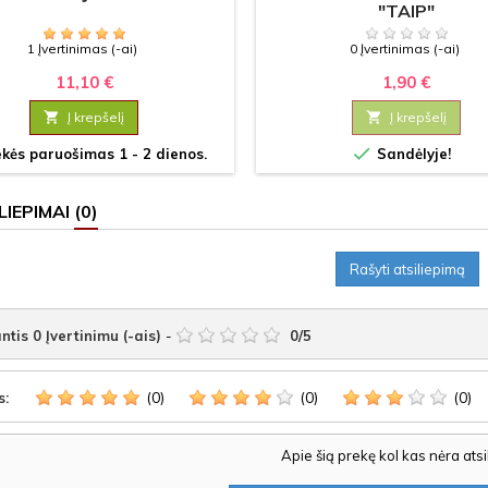
"TAIP"
1 Įvertinimas (-ai)
0 Įvertinimas (-ai)
11,10 €
1,90 €

Į krepšelį

Į krepšelį

kės paruošimas 1 - 2 dienos.
Sandėlyje!
LIEPIMAI
(0)
Rašyti atsiliepimą
ntis
0
Įvertinimu (-ais)
-
0
/
5
(0)
(0)
(0)
s:
Apie šią prekę kol kas nėra ats