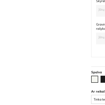
Skyrel
Gravir
rašyb
Spalva
Ju
Balta
HD
HDF
Ar reika