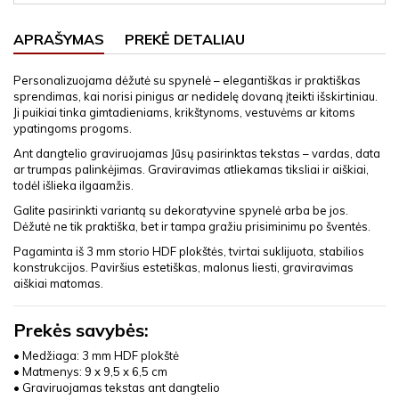
APRAŠYMAS
PREKĖ DETALIAU
Personalizuojama dėžutė su spynelė – elegantiškas ir praktiškas
sprendimas, kai norisi pinigus ar nedidelę dovaną įteikti išskirtiniau.
Ji puikiai tinka gimtadieniams, krikštynoms, vestuvėms ar kitoms
ypatingoms progoms.
Ant dangtelio graviruojamas Jūsų pasirinktas tekstas – vardas, data
ar trumpas palinkėjimas. Graviravimas atliekamas tiksliai ir aiškiai,
todėl išlieka ilgaamžis.
Galite pasirinkti variantą su dekoratyvine spynelė arba be jos.
Dėžutė ne tik praktiška, bet ir tampa gražiu prisiminimu po šventės.
Pagaminta iš 3 mm storio HDF plokštės, tvirtai suklijuota, stabilios
konstrukcijos. Paviršius estetiškas, malonus liesti, graviravimas
aiškiai matomas.
Prekės savybės:
• Medžiaga: 3 mm HDF plokštė
• Matmenys: 9 x 9,5 x 6,5 cm
• Graviruojamas tekstas ant dangtelio