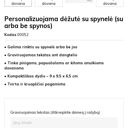
Personalizuojama dėžutė su spynelė (su
arba be spynos)
Kodas
00052
• Galima rinktis su spynelė arba be jos
• Graviruojamas tekstas ant dangtelio
• Tinka pinigams, papuošalams ar kitoms smulkioms
dovanoms
• Kompaktiškas dydis – 9 x 9,5 x 6,5 cm
• Tvirta ir kruopščiai pagaminta
Graviruojamas tekstas (Atkreipkite dėmesį į rašybą)