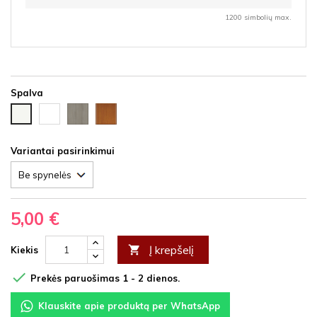
1200 simbolių max.
Spalva
Juoda
Ąžuolas
Vyšnia
Balta
HDF
latte
HDF
HDF
HDF
Variantai pasirinkimui
5,00 €
Į krepšelį

Kiekis

Prekės paruošimas 1 - 2 dienos.
Klauskite apie produktą per WhatsApp