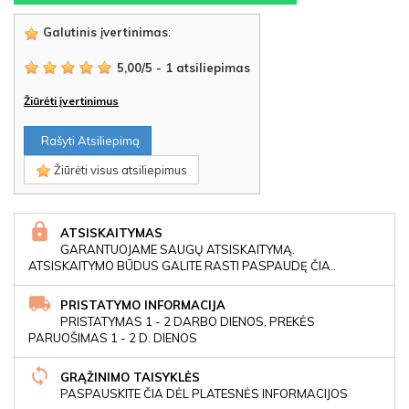
Galutinis įvertinimas
:
5,00
/
5
-
1
atsiliepimas
Žiūrėti įvertinimus
Rašyti Atsiliepimą
Žiūrėti visus atsiliepimus
ATSISKAITYMAS
GARANTUOJAME SAUGŲ ATSISKAITYMĄ.
ATSISKAITYMO BŪDUS GALITE RASTI PASPAUDĘ ČIA..
PRISTATYMO INFORMACIJA
PRISTATYMAS 1 - 2 DARBO DIENOS, PREKĖS
PARUOŠIMAS 1 - 2 D. DIENOS
GRĄŽINIMO TAISYKLĖS
PASPAUSKITE ČIA DĖL PLATESNĖS INFORMACIJOS