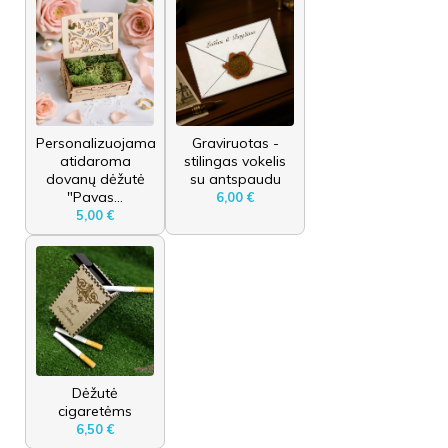
Personalizuojama
Graviruotas -
atidaroma
stilingas vokelis
dovanų dėžutė
su antspaudu
"Pavas...
6,00 €
5,00 €
Dėžutė
cigaretėms
6,50 €