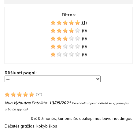
Filtras:
(1)
(0)
(0)
(0)
(0)
Rūšiuoti pagal:
(
5
/
5
)
Nuo
Vytautas
Pateikta:
13/05/2021
Personalizuojama dėžutė su spynelė (su
arba be spynos)
0
iš
0
žmonės, kuriems šis atsiliepimas buvo naudingas
Dėžutės gražios, kokybiškos