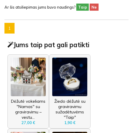
Ar šis atsiliepimas jums buvo naudings?
Taip
Ne
1
Jums taip pat gali patikti
Dėžutė vokeliams
Žiedo dėžutė su
"Namas" su
graviravimu
graviravimu –
sužadėtuvėms
vestu...
"Taip"
27,00 €
1,90 €