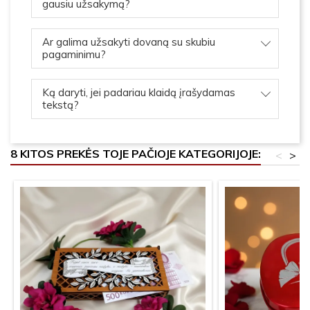
gausiu užsakymą?
Ar galima užsakyti dovaną su skubiu
pagaminimu?
Ką daryti, jei padariau klaidą įrašydamas
tekstą?
8 KITOS PREKĖS TOJE PAČIOJE KATEGORIJOJE:
<
>