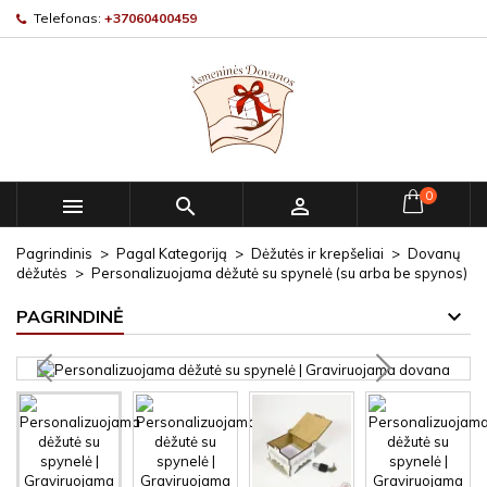
Telefonas:
+37060400459
0



Pagrindinis
Pagal Kategoriją
Dėžutės ir krepšeliai
Dovanų
dėžutės
Personalizuojama dėžutė su spynelė (su arba be spynos)
PAGRINDINĖ