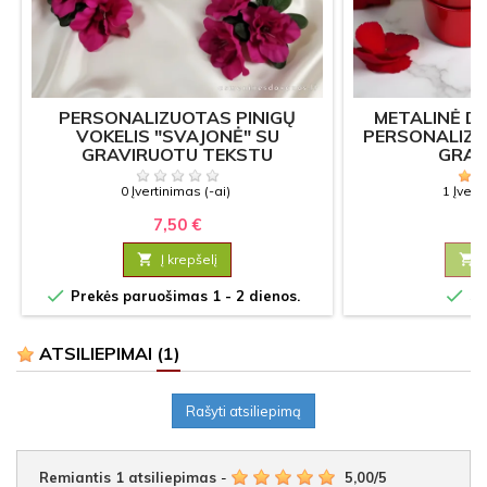
PERSONALIZUOTAS PINIGŲ
METALINĖ DĖ
VOKELIS "SVAJONĖ" SU
PERSONALIZ
GRAVIRUOTU TEKSTU
GRAV
0 Įvertinimas (-ai)
1 Įvert
7,50 €
6

Į krepšelį



Prekės paruošimas 1 - 2 dienos.
Sa
ATSILIEPIMAI
(1)
Rašyti atsiliepimą
Remiantis
1
atsiliepimas
-
5,00
/
5