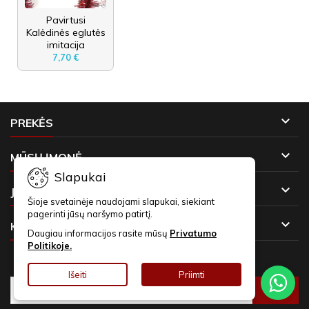
Pavirtusi
Kalėdinės eglutės
imitacija
7,70 €

PREKĖS

MŪSŲ ĮMONĖ
Slapukai

JŪSŲ PASKYRA
Šioje svetainėje naudojami slapukai, siekiant
pagerinti jūsų naršymo patirtį.

KONTAKTAI
Daugiau informacijos rasite mūsų
Privatumo
Politikoje.
NAUJIENLAIŠKIAI
Išeiti
Priimti