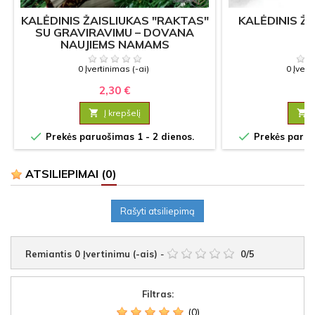
KALĖDINIS ŽAISLIUKAS "RAKTAS"
KALĖDINIS ŽA
SU GRAVIRAVIMU – DOVANA
NAUJIEMS NAMAMS
0 Įvertinimas (-ai)
0 Įvert
2,30 €
3

Į krepšelį



Prekės paruošimas 1 - 2 dienos.
Prekės paruoš
ATSILIEPIMAI
(0)
Rašyti atsiliepimą
Remiantis
0
Įvertinimu (-ais)
-
0
/
5
Filtras:
(0)