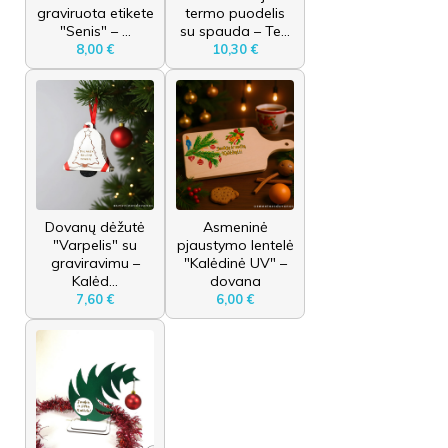
graviruota etikete
termo puodelis
"Senis" – ...
su spauda – Te...
8,00 €
10,30 €
Dovanų dėžutė
Asmeninė
"Varpelis" su
pjaustymo lentelė
graviravimu –
"Kalėdinė UV" –
Kalėd...
dovana
7,60 €
6,00 €