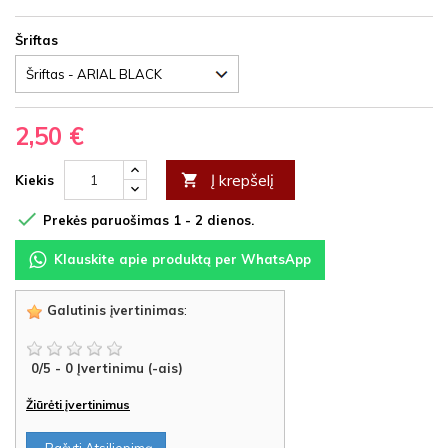
Šriftas
2,50 €
Į krepšelį

Kiekis

Prekės paruošimas 1 - 2 dienos.
Klauskite apie produktą per WhatsApp
Galutinis įvertinimas
:
0
/
5
-
0
Įvertinimu (-ais)
Žiūrėti įvertinimus