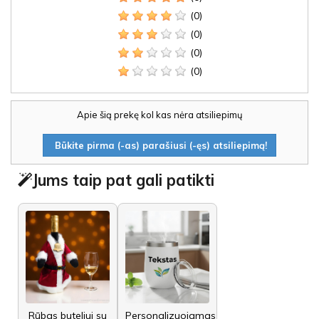
(0)
(0)
(0)
(0)
Apie šią prekę kol kas nėra atsiliepimų
Būkite pirma (-as) parašiusi (-ęs) atsiliepimą!
Jums taip pat gali patikti
Rūbas buteliui su
Personalizuojamas