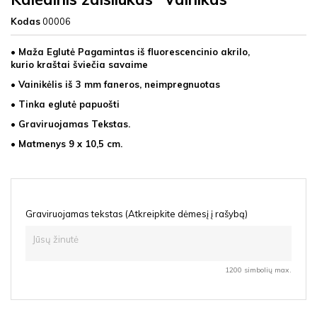
Kodas
00006
• Maža Eglutė Pagamintas iš fluorescencinio akrilo,
kurio kraštai šviečia savaime
• Vainikėlis iš 3 mm faneros, neimpregnuotas
• Tinka eglutė papuošti
• Graviruojamas Tekstas.
• Matmenys 9 x 10,5 cm.
Graviruojamas tekstas (Atkreipkite dėmesį į rašybą)
1200 simbolių max.