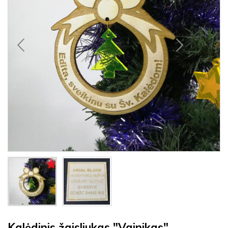
Kalėdinis žaisliukas "Vainikas"