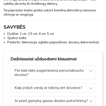
subtilių akcentų iki išraiškingų dekorų.
Tai paprastas būdas greitai sukurti šventinę atmosferą namuose,
vitrinoje ar renginyje.
SAVYBĖS
Dydžiai: 2 cm, 2,5 cm, 4 cm, 5 cm
Spalva: balta
Paskirtis: dekoracija, eglutės papuošimas, dovanų dekoravimas
Dažniausiai užduodami klausimai
Per kiek laiko pagaminama personalizuota
dovana?
Kaip įrašyti vardą ar tekstą ant dovanos?
Ar prieš gamybą gausiu dizaino patvirtinimą?