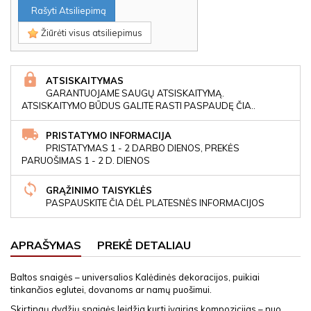
Rašyti Atsiliepimą
Žiūrėti visus atsiliepimus
ATSISKAITYMAS
GARANTUOJAME SAUGŲ ATSISKAITYMĄ.
ATSISKAITYMO BŪDUS GALITE RASTI PASPAUDĘ ČIA..
PRISTATYMO INFORMACIJA
PRISTATYMAS 1 - 2 DARBO DIENOS, PREKĖS
PARUOŠIMAS 1 - 2 D. DIENOS
GRĄŽINIMO TAISYKLĖS
PASPAUSKITE ČIA DĖL PLATESNĖS INFORMACIJOS
APRAŠYMAS
PREKĖ DETALIAU
Baltos snaigės – universalios Kalėdinės dekoracijos, puikiai
tinkančios eglutei, dovanoms ar namų puošimui.
Skirtingų dydžių snaigės leidžia kurti įvairias kompozicijas – nuo