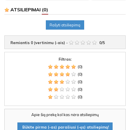
ATSILIEPIMAI
(0)
Rašyti atsiliepimą
Remiantis
0
Įvertinimu (-ais)
-
0
/
5
Filtras:
(0)
(0)
(0)
(0)
(0)
Apie šią prekę kol kas nėra atsiliepimų
Būkite pirma (-as) parašiusi (-ęs) atsiliepimą!