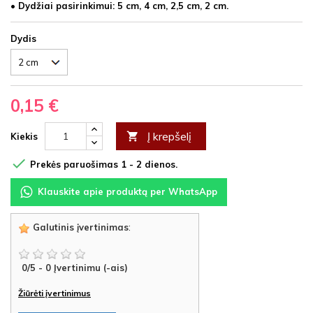
• Dydžiai pasirinkimui: 5 cm, 4 cm, 2,5 cm, 2 cm.
Dydis
0,15 €
Į krepšelį

Kiekis

Prekės paruošimas 1 - 2 dienos.
Klauskite apie produktą per WhatsApp
Galutinis įvertinimas
:
0
/
5
-
0
Įvertinimu (-ais)
Žiūrėti įvertinimus