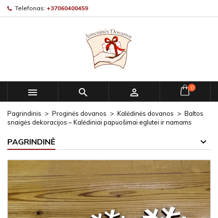
Telefonas:
+37060400459
0



Pagrindinis
Proginės dovanos
Kalėdinės dovanos
Baltos
snaigės dekoracijos – Kalėdiniai papuošimai eglutei ir namams
PAGRINDINĖ