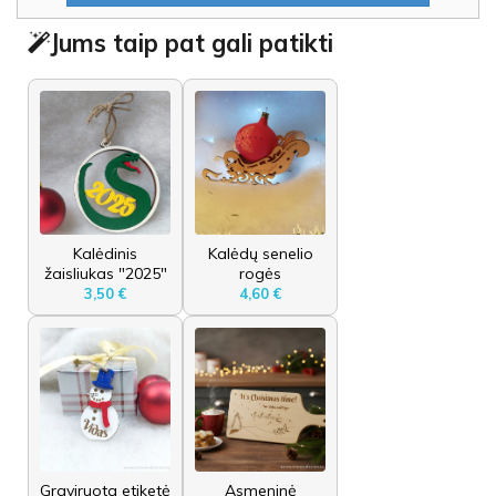
Jums taip pat gali patikti
Kalėdinis
Kalėdų senelio
žaisliukas "2025"
rogės
3,50 €
4,60 €
Graviruota etiketė
Asmeninė