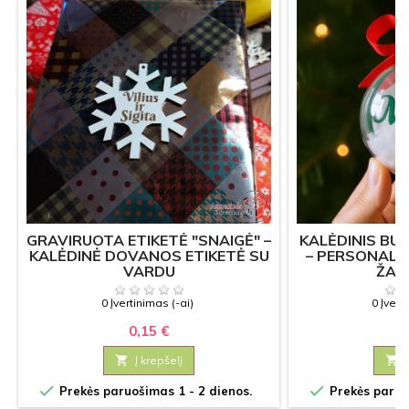
GRAVIRUOTA ETIKETĖ "SNAIGĖ" –
KALĖDINIS BU
KALĖDINĖ DOVANOS ETIKETĖ SU
– PERSONALI
VARDU
ŽAI
0 Įvertinimas (-ai)
0 Įvert
0,15 €
5

Į krepšelį



Prekės paruošimas 1 - 2 dienos.
Prekės paruoš