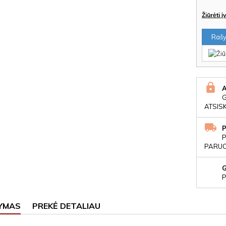
Žiūrėti 
Rašyt
ATSIS
P
PARUOŠ
P
YMAS
PREKĖ DETALIAU