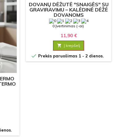
DOVANŲ DĖŽUTĖ "SNAIGĖS" SU
KA
GRAVIRAVIMU – KALĖDINĖ DĖŽĖ
"ŽIBUR
DOVANOMS
EG
0 Įvertinimas (-ai)
11,90 €

Į krepšelį


Prekės paruošimas 1 - 2 dienos.
Prek
TERMO
 TERMO
ienos.