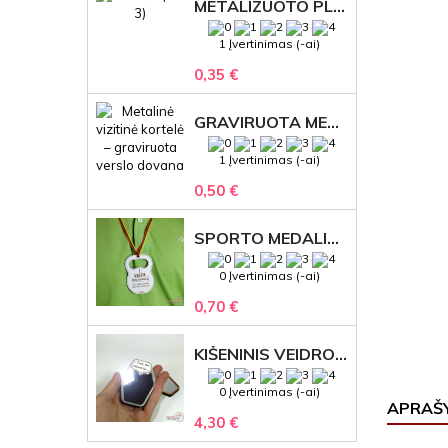
METALIZUOTO PLASTIKO ETIKETĖS SU GRAVIRUOTU TEKSTU -LOGOTIPU
1 Įvertinimas (-ai)
0,35 €
GRAVIRUOTA METALINĖ VIZITINĖ KORTELĖ SU LOGOTIPU – REPREZENTACINĖ VERSLO DOVANA
1 Įvertinimas (-ai)
0,50 €
SPORTO MEDALIS "STIPRUOLIS" SU GRAVIRUOTU TEKSTU
0 Įvertinimas (-ai)
0,70 €
KIŠENINIS VEIDRODĖLIS
0 Įvertinimas (-ai)
APRAŠ
4,30 €