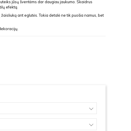
s suteiks jūsų šventėms dar daugiau jaukumo. Skaidrus
ilų efektą.
 žaisliuką ant eglutės. Tokia detalė ne tik puošia namus, bet
dekoracijų.