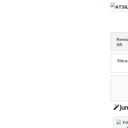
Remia
0
/
5
Filtra
Jum