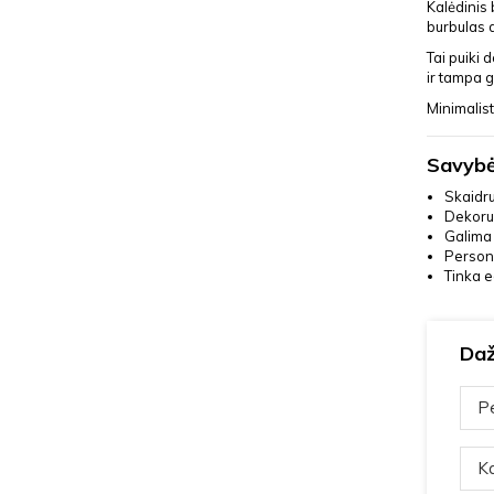
Kalėdinis 
burbulas d
Tai puiki 
ir tampa g
Minimalist
Savybė
Skaidru
Dekoruo
Galima 
Persona
Tinka e
Daž
Pe
Ka