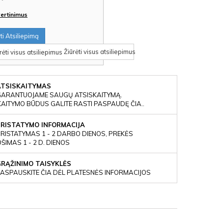
įvertinimus
i Atsiliepimą
Žiūrėti visus atsiliepimus
ATSISKAITYMAS
GARANTUOJAME SAUGŲ ATSISKAITYMĄ.
KAITYMO BŪDUS GALITE RASTI PASPAUDĘ ČIA..
PRISTATYMO INFORMACIJA
RISTATYMAS 1 - 2 DARBO DIENOS, PREKĖS
IMAS 1 - 2 D. DIENOS
GRĄŽINIMO TAISYKLĖS
ASPAUSKITE ČIA DĖL PLATESNĖS INFORMACIJOS