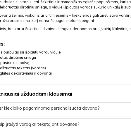
burbulas su vardu – tai išskirtinis ir asmeniškas eglutės papuošimas, kuri
ekoruotas dirbtiniu sniegu, o viduje išpjautas vardas sukuria unikalų ir subt
dovana šeimai, vaikams ar artimiesiems – kiekvienas gali turėti savo vardinį
ražiu prisiminimu, kurį norisi išsaugoti metams bėgant.
inis, bet kartu išskirtinis dizainas lengvai derinamas prie įvairių Kalėdinių 
s:
s burbulas su išpjautu vardu viduje
tas dirbtiniu sniegu
pasirinkti spalvą
lizuotas tekstas (vardas)
glutės dekoravimui ir dovanai
niausiai užduodami klausimai
r kiek laiko pagaminama personalizuota dovana?
ip įrašyti vardą ar tekstą ant dovanos?