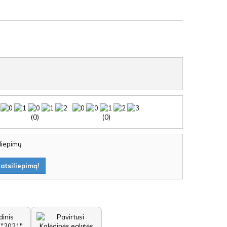
(0)
(0)
iliepimų
atsiliepimą!