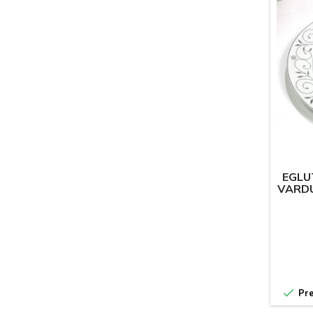
EGLU
VARDU

Pre