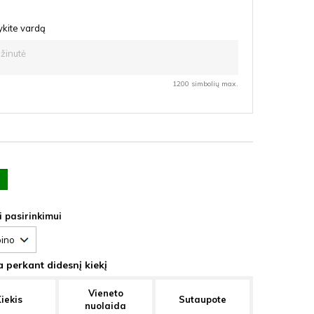
ykite vardą
1200 simbolių max.
ia
i pasirinkimui
 perkant didesnį kiekį
Vieneto
iekis
Sutaupote
nuolaida