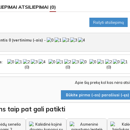
ATSILIEPIMAI
(0)
Rašyti atsiliepimą
ntis
0
Įvertinimu (-ais)
-
s:
(0)
(0)
(0)
Apie šią prekę kol kas nėra ats
Būkite pirma (-as) parašiusi (-ęs) 
s taip pat gali patikti