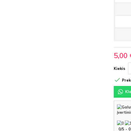
5,00 
Kiekis

Prekė
Kl
įvertin
0
/
5
-
0