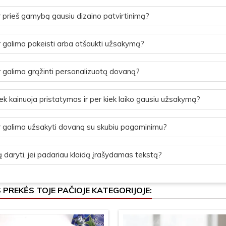
 prieš gamybą gausiu dizaino patvirtinimą?
 galima pakeisti arba atšaukti užsakymą?
 galima grąžinti personalizuotą dovaną?
ek kainuoja pristatymas ir per kiek laiko gausiu užsakymą?
 galima užsakyti dovaną su skubiu pagaminimu?
 daryti, jei padariau klaidą įrašydamas tekstą?
S PREKĖS TOJE PAČIOJE KATEGORIJOJE: