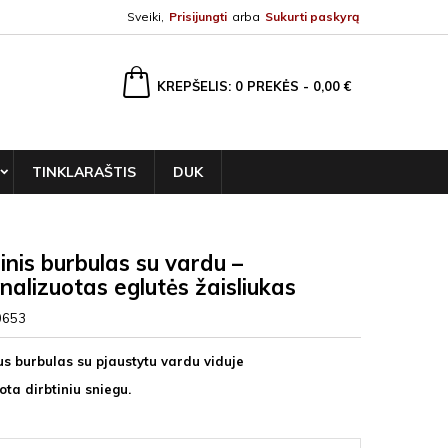
Sveiki,
Prisijungti
arba
Sukurti paskyrą
ška
KREPŠELIS
0
PREKĖS -
0,00 €
TINKLARAŠTIS
DUK
inis burbulas su vardu –
nalizuotas eglutės žaisliukas
0653
us burbulas su pjaustytu vardu viduje
ta dirbtiniu sniegu.