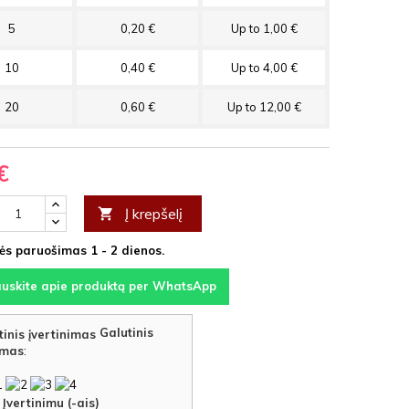
5
0,20 €
Up to 1,00 €
10
0,40 €
Up to 4,00 €
20
0,60 €
Up to 12,00 €
€
Į krepšelį

s paruošimas 1 - 2 dienos.
auskite apie produktą per WhatsApp
Galutinis
imas
:
Įvertinimu (-ais)