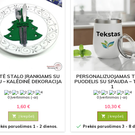
TĖ STALO ĮRANKIAMS SU
PERSONALIZUOJAMAS 
 – KALĖDINĖ DEKORACIJA
PUODELIS SU SPAUDA –
1
0 Įvertinimas (-ai)
0 Įvertinimas (-ai)
1,60 €
10,30 €

Į krepšelį

Į krepšelį

kės paruošimas 1 - 2 dienos.
Prekės paruošimas 3 - 8 d