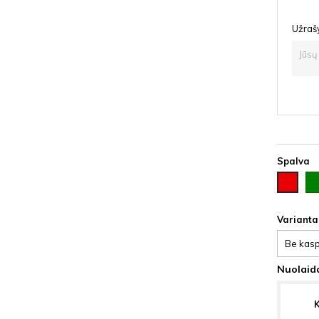
Užraš
Spalva
Žal
Raudona
Varianta
Nuolaida
K