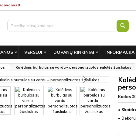
dovanos.lt
Paie
VANOS
VERSLUI
DOVANŲ RINKINIAI
INFORMACIJA
nos
Kalėdinis burbulas su vardu – personalizuotas eglutės žaisliukas
Kalėd
perso
Kodas
0
• Skaidr
• Dekoruo