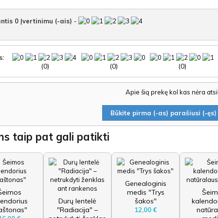
ntis
0
Įvertinimu (-ais)
-
s:
(0)
(0)
(0)
Apie šią prekę kol kas nėra ats
Būkite pirma (-as) parašiusi (-ęs) 
s taip pat gali patikti
Genealoginis
Šeimos
medis "Trys
Šeim
lendorius
Durų lentelė
šakos"
kalendor
aštonas"
"Radiacija" –
natūra
12,00 €