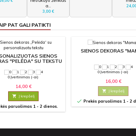
netrukdyti ženklas
medž
16,00 €
a...
24,0
3,00 €
AIP PAT GALI PATIKTI
SIENOS DEKORAS "MA
SONALIZUOTAS SIENOS
AS "PELĖDA" SU TEKSTU
0 Įvertinimas (-ai)
0 Įvertinimas (-ai)
16,00 €
14,00 €

Į krepšelį

Į krepšelį

Prekės paruošimas 1 - 2 d
kės paruošimas 1 - 2 dienos.