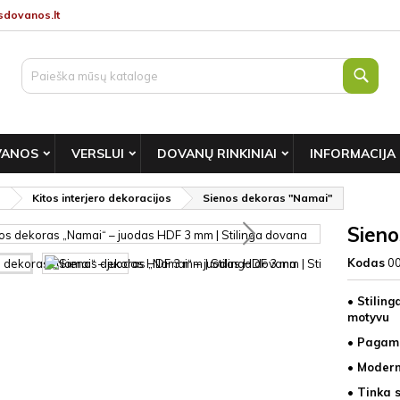
dovanos.lt
Paie
VANOS
VERSLUI
DOVANŲ RINKINIAI
INFORMACIJA
s
Kitos interjero dekoracijos
Sienos dekoras "Namai"
Sieno
Kodas
0
• Stilin
motyvu
• Pagami
• Modern
• Tinka 