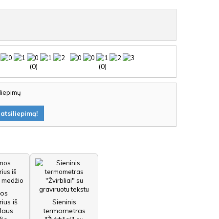
(0)
(0)
iliepimų
atsiliepimą!
os
ius iš
Sieninis
laus
termometras