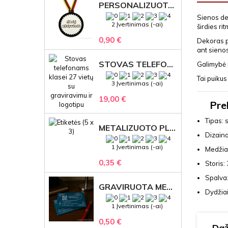
PERSONALIZUOTAS MEDALIS "1" SU GRAVIRUOTU TEKSTU
Sienos dek
2 Įvertinimas (-ai)
širdies ri
0,90 €
Dekoras 
ant sienos
STOVAS TELEFONAMS KLASEI (27 VIETOS) – GRAVIRUOJAMAS ORGANIZATORIUS
Galimybė r
Tai puikus
3 Įvertinimas (-ai)
19,00 €
Prek
Tipas: 
METALIZUOTO PLASTIKO ETIKETĖS SU GRAVIRUOTU TEKSTU -LOGOTIPU
Dizaina
1 Įvertinimas (-ai)
Medžia
0,35 €
Storis:
Spalva:
GRAVIRUOTA METALINĖ VIZITINĖ KORTELĖ SU LOGOTIPU – REPREZENTACINĖ VERSLO DOVANA
Dydžiai
1 Įvertinimas (-ai)
0,50 €
Daž