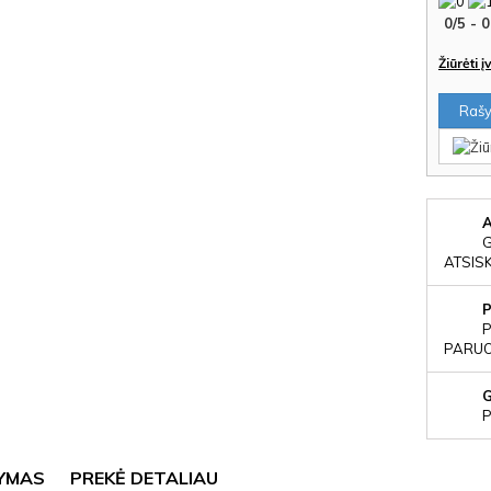
0
/
5
-
0
Žiūrėti 
Rašyt
ATSIS
P
PARUOŠ
P
YMAS
PREKĖ DETALIAU