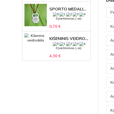
SPORTO MEDALIS "STIPRUOLIS" SU GRAVIRUOTU TEKSTU
Pe
0 Įvertinimas (-ai)
Ka
0,70 €
KIŠENINIS VEIDRODĖLIS
Ar
0 Įvertinimas (-ai)
Ar
4,30 €
Ar
Ki
Ar
Ką