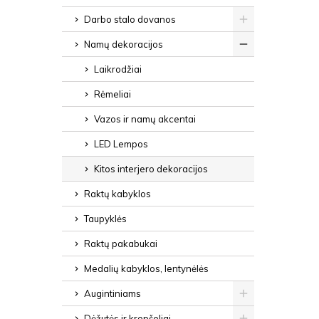
Darbo stalo dovanos
Namų dekoracijos
Laikrodžiai
Rėmeliai
Vazos ir namų akcentai
LED Lempos
Kitos interjero dekoracijos
Raktų kabyklos
Taupyklės
Raktų pakabukai
Medalių kabyklos, lentynėlės
Augintiniams
Dėžutės ir krepšeliai