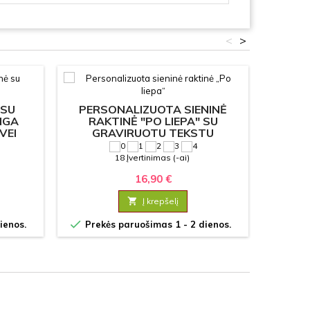
<
>
 SU
PERSONALIZUOTA SIENINĖ
PERS
NGA
RAKTINĖ "PO LIEPA" SU
DEKOR
VEI
GRAVIRUOTU TEKSTU
18 Įvertinimas (-ai)
16,90 €

Į krepšelį


ienos.
Prekės paruošimas 1 - 2 dienos.
Prek