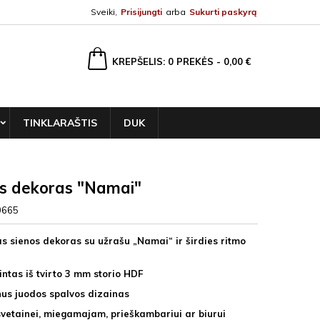
Sveiki,
Prisijungti
arba
Sukurti paskyrą
ška
KREPŠELIS
0
PREKĖS -
0,00 €
TINKLARAŠTIS
DUK
s dekoras "Namai"
0665
gas sienos dekoras su užrašu „Namai“ ir širdies ritmo
ntas iš tvirto 3 mm storio HDF
us juodos spalvos dizainas
svetainei, miegamajam, prieškambariui ar biurui