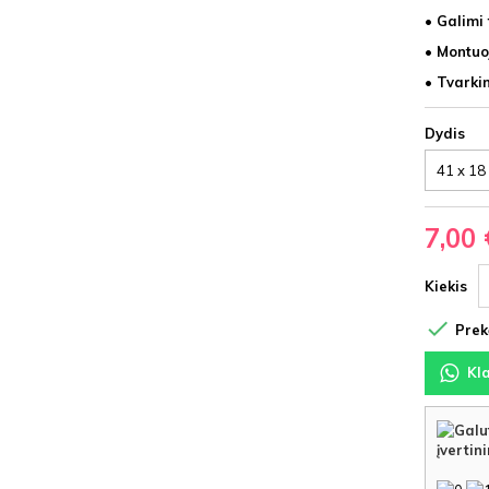
• Galimi 
• Montuo
• T
varki
Dydis
7,00 
Kiekis

Prekė
Kl
įvertin