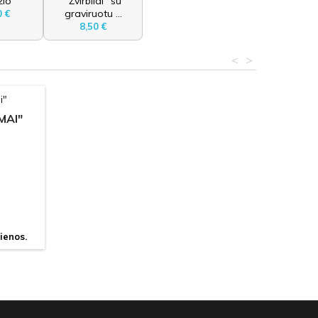
io
"Žvirbliai" su
graviruotu ...
0 €
8,50 €
<
>
MAI"
ienos.