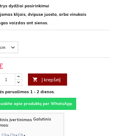
trys dydžiai pasirinkimui
jamas klijais, dvipuse juosta, arba vinukais
ngas vaizdas ant sienos.
€
Į krepšelį

s paruošimas 1 - 2 dienos.
auskite apie produktą per WhatsApp
Galutinis
imas
: