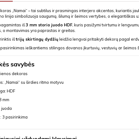
oras „Namai“ – tai subtilus ir prasmingas interjero akcentas, kuriantis j
tmo linija simbolizuoja saugumą, šilumą ir šeimos vertybes, o elegantiškas
pagamintas iš
3 mm storio juodo HDF
, kuris pasižymi tvirtumu ir lengvum
, o montavimas yra paprastas ir greitas.
inktis iš
trijų skirtingų dydžių
leidžia lengvai pritaikyti dekorą pagal erdvę
 pasirinkimas ieškantiems stilingos dovanos įkurtuvių, vestuvių ar šeimos 
ės savybės
sienos dekoras
s: „Namai“ su širdies ritmo motyvu
ga: HDF
 3 mm
 juoda
: 3 pasirinkima
niausiai užduodami klausimai