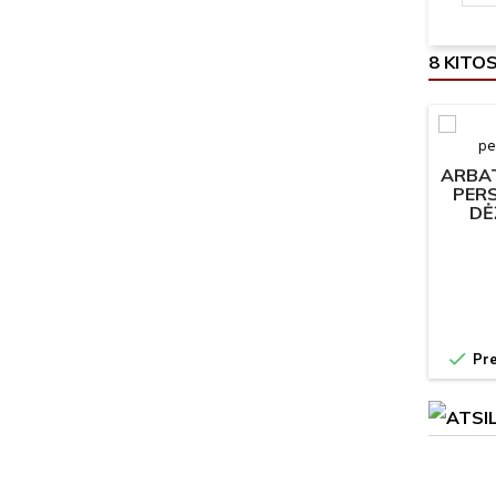
8 KITO
ARBAT
PER
DĖ

Pre