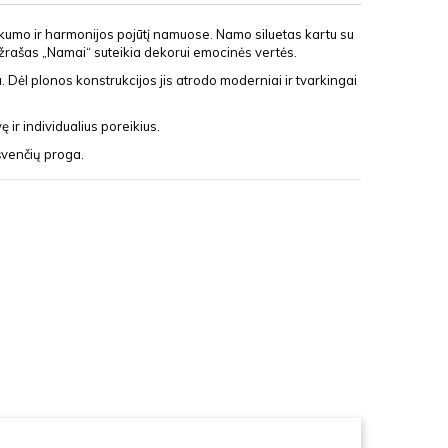
aukumo ir harmonijos pojūtį namuose. Namo siluetas kartu su
 užrašas „Namai“ suteikia dekorui emocinės vertės.
u. Dėl plonos konstrukcijos jis atrodo moderniai ir tvarkingai
 ir individualius poreikius.
švenčių proga.