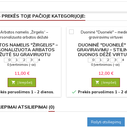
S PREKĖS TOJE PAČIOJE KATEGORIJOJE:
OS NAMELIS "ŽIRGELIS" –
DUONINĖ "DUONELĖ"
SONALIZUOTA ARBATOS
GRAVIRAVIMU – STILI
ŽUTĖ SU GRAVIRUOTU
DUONOS DĖŽĖ VIRTU
TEKSTU
0 Įvertinimas (-ai)
0 Įvertinimas (-ai)
11,00 €
12,00 €

Į krepšelį

Į krepšelį

kės paruošimas 1 - 2 dienos.
Prekės paruošimas 1 - 2 d
ATSILIEPIMAI
(0)
Rašyti atsiliepimą