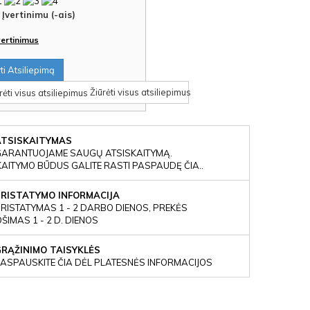
Įvertinimu (-ais)
įvertinimus
i Atsiliepimą
Žiūrėti visus atsiliepimus
ATSISKAITYMAS
GARANTUOJAME SAUGŲ ATSISKAITYMĄ.
KAITYMO BŪDUS GALITE RASTI PASPAUDĘ ČIA..
PRISTATYMO INFORMACIJA
RISTATYMAS 1 - 2 DARBO DIENOS, PREKĖS
IMAS 1 - 2 D. DIENOS
GRĄŽINIMO TAISYKLĖS
ASPAUSKITE ČIA DĖL PLATESNĖS INFORMACIJOS