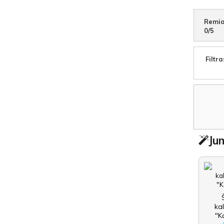
Remia
0
/
5
Filtra
Jum
ka
"K