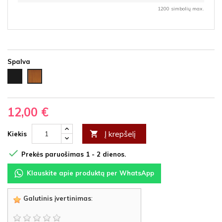
1200 simbolių max.
Spalva
Juoda
Vyšnia
HDF
HDF
12,00 €
Į krepšelį

Kiekis

Prekės paruošimas 1 - 2 dienos.
Klauskite apie produktą per WhatsApp
Galutinis įvertinimas
: