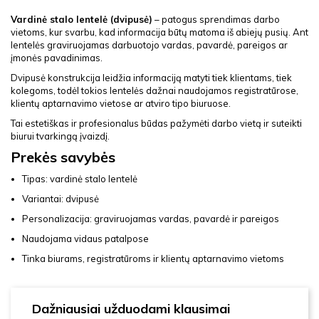
Vardinė stalo lentelė (dvipusė)
– patogus sprendimas darbo
vietoms, kur svarbu, kad informacija būtų matoma iš abiejų pusių. Ant
lentelės graviruojamas darbuotojo vardas, pavardė, pareigos ar
įmonės pavadinimas.
Dvipusė konstrukcija leidžia informaciją matyti tiek klientams, tiek
kolegoms, todėl tokios lentelės dažnai naudojamos registratūrose,
klientų aptarnavimo vietose ar atviro tipo biuruose.
Tai estetiškas ir profesionalus būdas pažymėti darbo vietą ir suteikti
biurui tvarkingą įvaizdį.
Prekės savybės
Tipas: vardinė stalo lentelė
Variantai: dvipusė
Personalizacija: graviruojamas vardas, pavardė ir pareigos
Naudojama vidaus patalpose
Tinka biurams, registratūroms ir klientų aptarnavimo vietoms
Dažniausiai užduodami klausimai