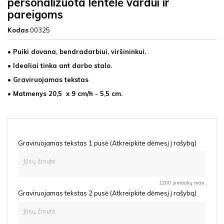
personalizuota lentelė vardui ir
pareigoms
Kodas
00325
• Puiki dovana, bendradarbiui, viršininkui.
• Idealiai tinka ant darbo stalo.
• Graviruojamas tekstas
• Matmenys 20,5 x 9 cm/h - 5,5 cm.
Graviruojamas tekstas 1 pusė (Atkreipkite dėmesį į rašybą)
1200 simbolių max.
Graviruojamas tekstas 2 pusė (Atkreipkite dėmesį į rašybą)