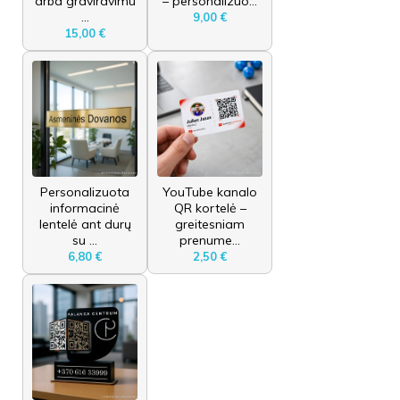
arba graviravimu
– personalizuo...
...
9,00 €
15,00 €
Personalizuota
YouTube kanalo
informacinė
QR kortelė –
lentelė ant durų
greitesniam
su ...
prenume...
6,80 €
2,50 €