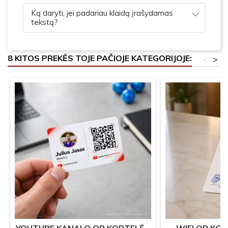
Ką daryti, jei padariau klaidą įrašydamas
tekstą?
8 KITOS PREKĖS TOJE PAČIOJE KATEGORIJOJE:
<
>
YOUTUBE KANALO QR KORTELĖ –
WIFI QR KOR