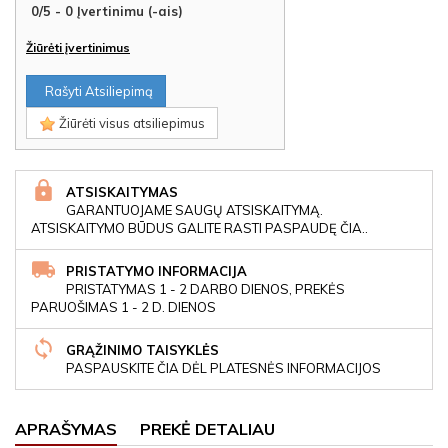
0
/
5
-
0
Įvertinimu (-ais)
Žiūrėti įvertinimus
Rašyti Atsiliepimą
Žiūrėti visus atsiliepimus
ATSISKAITYMAS
GARANTUOJAME SAUGŲ ATSISKAITYMĄ.
ATSISKAITYMO BŪDUS GALITE RASTI PASPAUDĘ ČIA..
PRISTATYMO INFORMACIJA
PRISTATYMAS 1 - 2 DARBO DIENOS, PREKĖS
PARUOŠIMAS 1 - 2 D. DIENOS
GRĄŽINIMO TAISYKLĖS
PASPAUSKITE ČIA DĖL PLATESNĖS INFORMACIJOS
APRAŠYMAS
PREKĖ DETALIAU