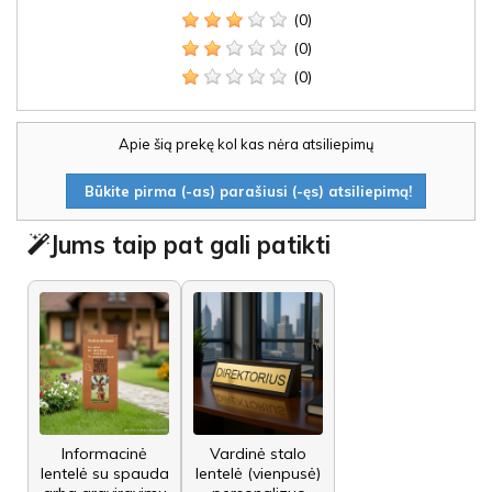
(0)
(0)
(0)
Apie šią prekę kol kas nėra atsiliepimų
Būkite pirma (-as) parašiusi (-ęs) atsiliepimą!
Jums taip pat gali patikti
Informacinė
Vardinė stalo
lentelė su spauda
lentelė (vienpusė)