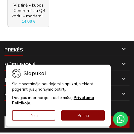
Vizitinė - kubas
"Centrum" su QR
kodu – moderni...
14,00 €

PREKĖS

MŪSŲ ĮMONĖ
Slapukai

JŪSŲ PASKYRA
Šioje svetainėje naudojami slapukai, siekiant
pagerinti jūsų naršymo patirtį.

KONTAKTAI
Daugiau informacijos rasite mūsų
Privatumo
Politikoje.
NAUJIENLAIŠKIAI
Išeiti
Priimti