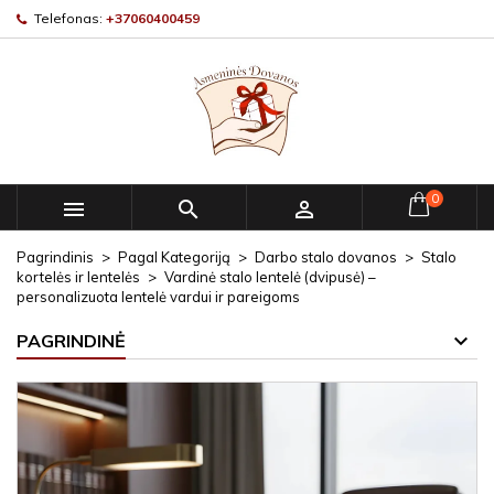
Telefonas:
+37060400459
0



Pagrindinis
Pagal Kategoriją
Darbo stalo dovanos
Stalo
kortelės ir lentelės
Vardinė stalo lentelė (dvipusė) –
personalizuota lentelė vardui ir pareigoms
PAGRINDINĖ