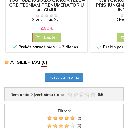
GREITESNIAM PRENUMERATORIŲ
PRISIJUNGIMA
AUGIMUI
INT
0 Įvertinimas (-ai)
0 Įvert
2,50 €
2

Į krepšelį



Prekės paruošimas 1 - 2 dienos.
Prekės paruoš
ATSILIEPIMAI
(0)
Rašyti atsiliepimą
Remiantis
0
Įvertinimu (-ais)
-
0
/
5
Filtras:
(0)
(0)