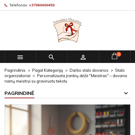
Telefonas:
+37060400459
0



Pagrindinis
Pagal Kategoriją
Darbo stalo dovanos
Stalo
organizatoriai
Personalizuota įrankių dėžė "Meistras" – dovana
namų meistrui su graviruotu tekstu
PAGRINDINĖ