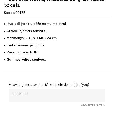
tekstu
Kodas
00175
• Išvaizdi įrankių dėžė namų meistrui
• Graviruojamas tekstas
• Matmenys: 28,5 x 13/h - 24 cm
• Tinka visoms progoms
• Pagaminta iš
HDF
• Galimos kelios spalvos.
Graviruojamas tekstas (Atkreipkite dėmesį į rašybą)
1200 simbolių max.