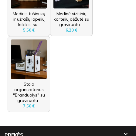
Medinis tušinukų
Medinė vizitinių
ir užrašų lapelių
kortelių dėžutė su
laikiklis su...
graviruotu ...
5,50 €
6,20 €
Stalo
organizatorius
"Branduolys" su
graviruotu...
7,50 €

PREKĖS