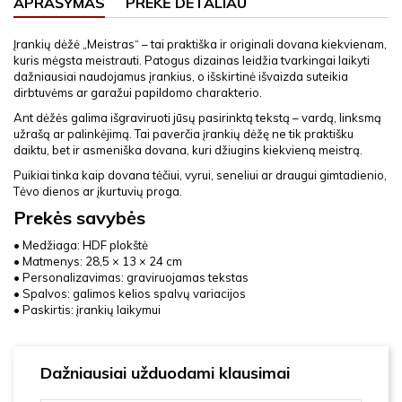
APRAŠYMAS
PREKĖ DETALIAU
Įrankių dėžė „Meistras“ – tai praktiška ir originali dovana kiekvienam,
kuris mėgsta meistrauti. Patogus dizainas leidžia tvarkingai laikyti
dažniausiai naudojamus įrankius, o išskirtinė išvaizda suteikia
dirbtuvėms ar garažui papildomo charakterio.
Ant dėžės galima išgraviruoti jūsų pasirinktą tekstą – vardą, linksmą
užrašą ar palinkėjimą. Tai paverčia įrankių dėžę ne tik praktišku
daiktu, bet ir asmeniška dovana, kuri džiugins kiekvieną meistrą.
Puikiai tinka kaip dovana tėčiui, vyrui, seneliui ar draugui gimtadienio,
Tėvo dienos ar įkurtuvių proga.
Prekės savybės
• Medžiaga: HDF plokštė
• Matmenys: 28,5 × 13 × 24 cm
• Personalizavimas: graviruojamas tekstas
• Spalvos: galimos kelios spalvų variacijos
• Paskirtis: įrankių laikymui
Dažniausiai užduodami klausimai