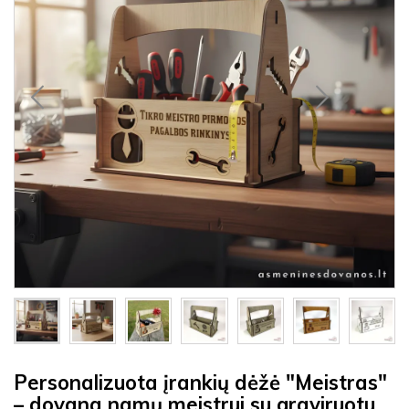
Personalizuota įrankių dėžė "Meistras"
– dovana namų meistrui su graviruotu