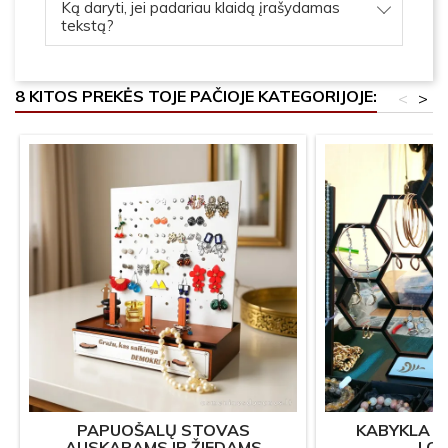
Ką daryti, jei padariau klaidą įrašydamas
tekstą?
8 KITOS PREKĖS TOJE PAČIOJE KATEGORIJOJE:
<
>
PAPUOŠALŲ STOVAS
KABYKLA 
AUSKARAMS IR ŽIEDAMS
LO