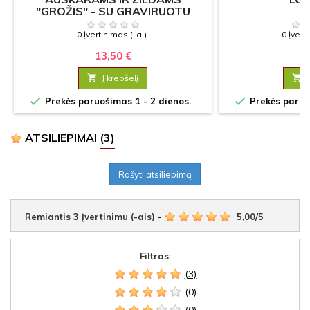
"GROŽIS" - SU GRAVIRUOTU
TEKSTU
0 Įvertinimas (-ai)
0 Įvert
13,50 €
13

Į krepšelį



Prekės paruošimas 1 - 2 dienos.
Prekės paruoš
ATSILIEPIMAI
(3)
Rašyti atsiliepimą
Remiantis
3
Įvertinimu (-ais)
-
5,00
/
5
Filtras:
(3)
(0)