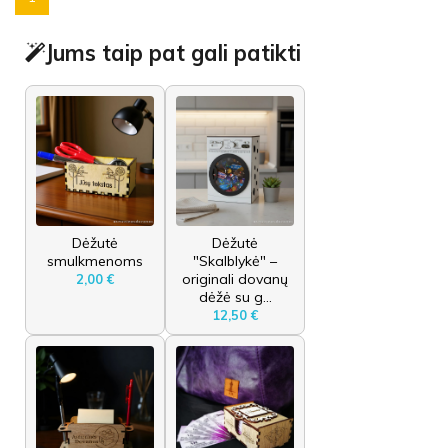
Jums taip pat gali patikti
Dėžutė
Dėžutė
smulkmenoms
"Skalblykė" –
originali dovanų
2,00 €
dėžė su g...
12,50 €