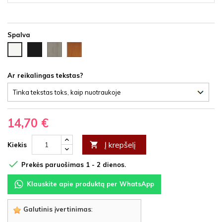
Spalva
Juoda
Ąžuolas
Vyšnia
Balta
HDF
latte
HDF
HDF
HDF
Ar reikalingas tekstas?
14,70 €
Į krepšelį

Kiekis

Prekės paruošimas 1 - 2 dienos.
Klauskite apie produktą per WhatsApp
Galutinis įvertinimas
: