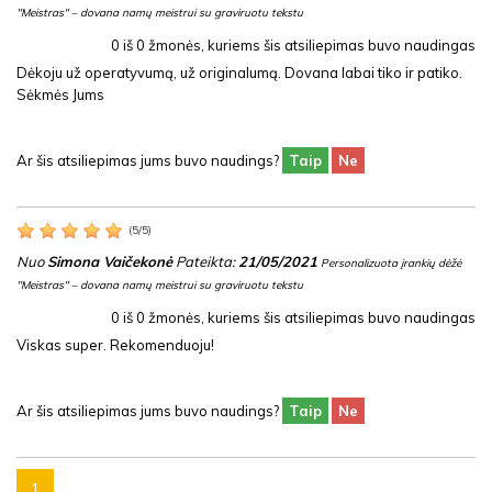
"Meistras" – dovana namų meistrui su graviruotu tekstu
0
iš
0
žmonės, kuriems šis atsiliepimas buvo naudingas
Dėkoju už operatyvumą, už originalumą. Dovana labai tiko ir patiko.
Sėkmės Jums
Ar šis atsiliepimas jums buvo naudings?
Taip
Ne
(
5
/
5
)
Nuo
Simona Vaičekonė
Pateikta:
21/05/2021
Personalizuota įrankių dėžė
"Meistras" – dovana namų meistrui su graviruotu tekstu
0
iš
0
žmonės, kuriems šis atsiliepimas buvo naudingas
Viskas super. Rekomenduoju!
Ar šis atsiliepimas jums buvo naudings?
Taip
Ne
1