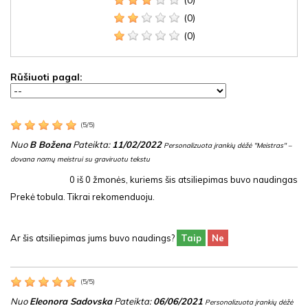
(0)
(0)
(0)
Rūšiuoti pagal:
(
5
/
5
)
Nuo
B Božena
Pateikta:
11/02/2022
Personalizuota įrankių dėžė "Meistras" –
dovana namų meistrui su graviruotu tekstu
0
iš
0
žmonės, kuriems šis atsiliepimas buvo naudingas
Prekė tobula. Tikrai rekomenduoju.
Ar šis atsiliepimas jums buvo naudings?
Taip
Ne
(
5
/
5
)
Nuo
Eleonora Sadovska
Pateikta:
06/06/2021
Personalizuota įrankių dėžė