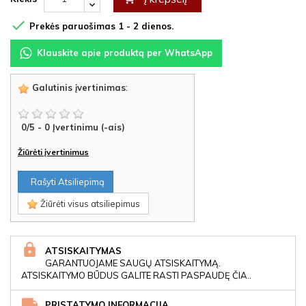

Prekės paruošimas 1 - 2 dienos.
Klauskite apie produktą per WhatsApp
Galutinis įvertinimas
:
0
/
5
-
0
Įvertinimu (-ais)
Žiūrėti įvertinimus
Rašyti Atsiliepimą
Žiūrėti visus atsiliepimus
ATSISKAITYMAS
GARANTUOJAME SAUGŲ ATSISKAITYMĄ.
ATSISKAITYMO BŪDUS GALITE RASTI PASPAUDĘ ČIA..
PRISTATYMO INFORMACIJA