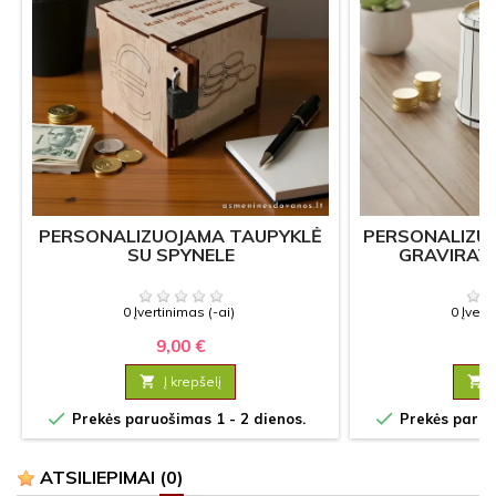
PERSONALIZUOJAMA TAUPYKLĖ
PERSONALIZU
SU SPYNELE
GRAVIRAVI
0 Įvertinimas (-ai)
0 Įvert
9,00 €
6

Į krepšelį



Prekės paruošimas 1 - 2 dienos.
Prekės paruoš
ATSILIEPIMAI
(0)