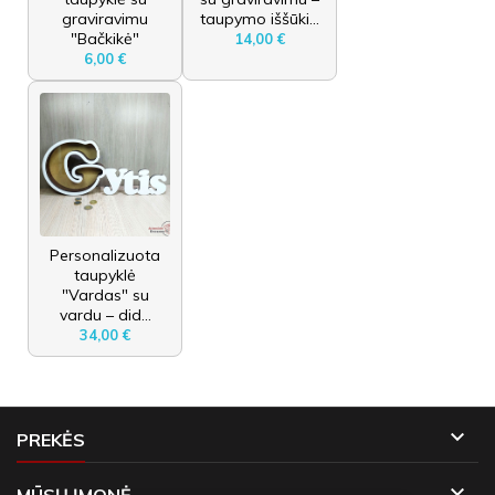
graviravimu
taupymo iššūki...
"Bačkikė"
14,00 €
6,00 €
Personalizuota
taupyklė
"Vardas" su
vardu – did...
34,00 €

PREKĖS

MŪSŲ ĮMONĖ