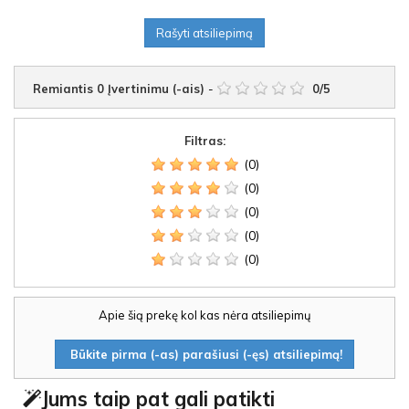
Rašyti atsiliepimą
Remiantis
0
Įvertinimu (-ais)
-
0
/
5
Filtras:
(0)
(0)
(0)
(0)
(0)
Apie šią prekę kol kas nėra atsiliepimų
Būkite pirma (-as) parašiusi (-ęs) atsiliepimą!
Jums taip pat gali patikti