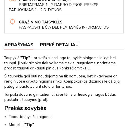
PRISTATYMAS 1 - 2 DARBO DIENOS, PREKĖS
PARUOŠIMAS 1 - 2 D. DIENOS
GRĄŽINIMO TAISYKLĖS
PASPAUSKITE ČIA DĖL PLATESNĖS INFORMACIJOS
APRAŠYMAS
PREKĖ DETALIAU
Taupyklė
"Tip"
– praktiška ir stilinga taupyklė pinigams laikyti bei
taupyti. Ji puikiai tinka tiek vaikams, tiek suaugusiems, norintiems
pradėti taupyti ar kaupti pinigus konkrečiam tikslui.
Ši taupyklė gali būti naudojama ne tik namuose, bet ir kavinėse ar
renginiuose arbatpinigiams rinkti. Kompaktiškas dizainas leidžia ją
patogiai pastatyti ant stalo ar lentynos.
Tai puiki dovana gimtadieniui, šventėms ar tiesiog smagus būdas
paskatinti taupymo įprotį.
Prekės savybės
Tipas: taupyklė pinigams
Modelis:
"Tip"