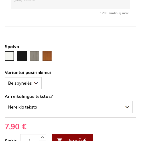
1200 simbolių max.
Spalva
Juoda
Ąžuolas
Vyšnia
Balta
HDF
latte
HDF
HDF
HDF
Variantai pasirinkimui
Ar reikalingas tekstas?
7,90 €
Į krepšelį

Kiekis