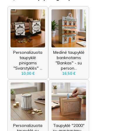
Personalizuota
Medinė taupyklė
taupyklė
banknotams
pinigams
"Bankas" - su
"Svarstyklės" ...
person...
10,00 €
16,50 €
Personalizuota
Taupyklė "2000"
taupyklė su
su graviravimu –