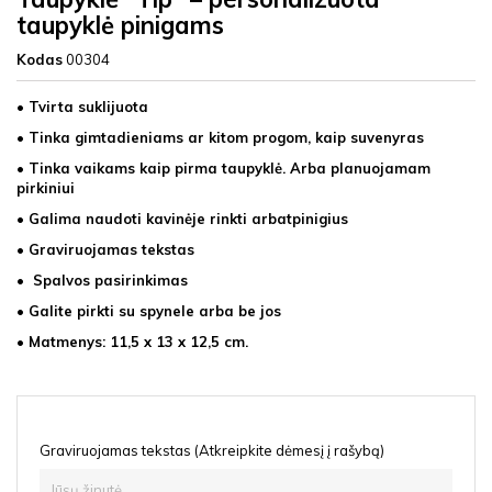
taupyklė pinigams
Kodas
00304
• Tvirta suklijuota
• Tinka gimtadieniams ar kitom progom, kaip suvenyras
• Tinka vaikams kaip pirma taupyklė. Arba planuojamam
pirkiniui
• Galima naudoti kavinėje rinkti arbatpinigius
• Graviruojamas tekstas
• Spalvos pasirinkimas
• Galite pirkti su spynele arba be jos
• Matmenys: 11,5 x 13 x 12,5 cm.
Graviruojamas tekstas (Atkreipkite dėmesį į rašybą)