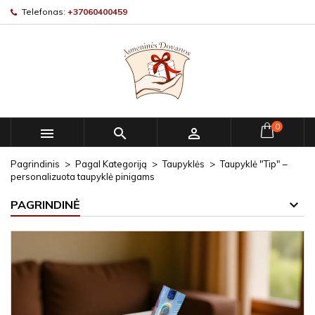
Telefonas:
+37060400459
0



Pagrindinis
Pagal Kategoriją
Taupyklės
Taupyklė "Tip" –
personalizuota taupyklė pinigams
PAGRINDINĖ