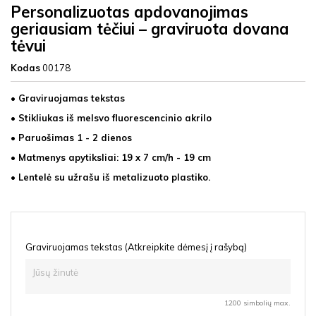
Personalizuotas apdovanojimas
geriausiam tėčiui – graviruota dovana
tėvui
Kodas
00178
• Graviruojamas tekstas
• Stikliukas iš melsvo
fluorescencinio akrilo
• Paruošimas 1 - 2 dienos
• Matmenys apytiksliai: 19 x 7 cm/h - 19 cm
• Lentelė su užrašu iš metalizuoto plastiko.
Graviruojamas tekstas (Atkreipkite dėmesį į rašybą)
1200 simbolių max.