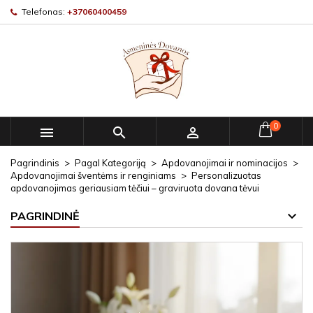
Telefonas:
+37060400459
0



Pagrindinis
Pagal Kategoriją
Apdovanojimai ir nominacijos
Apdovanojimai šventėms ir renginiams
Personalizuotas
apdovanojimas geriausiam tėčiui – graviruota dovana tėvui
PAGRINDINĖ