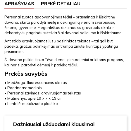
APRAŠYMAS
PREKĖ DETALIAU
Personalizuotas apdovanojimas tėčiui – prasminga ir išskirtinė
dovana, skirta parodyti meilę ir dėkingumą vienam svarbiausių
žmonių gyvenime. Elegantiškas dizainas su graviruotu akrilu ir
dekoratyviu pagrindu suteikia šiai dovanai solidumo ir išskirtinumo.
Ant stiklo graviruojamas jūsų pasirinktas tekstas – tai gali būti
padėka, gražus palinkėjimas ar trumpa žinutė, kuri taps ypatingu
prisiminimu.
Ši dovana puikiai tinka Tėvo dienai, gimtadieniui ar kitoms progoms,
kai norisi parodyti dėmesį ir padėką tėčiui.
Prekės savybės
• Medžiaga: fluorescencinis akrilas
• Pagrindas: medinis
• Personalizavimas: graviruojamas tekstas
• Matmenys: apie 19 × 7 × 19 cm
• Lentelė: metalizuoto plastiko
Dažniausiai užduodami klausimai