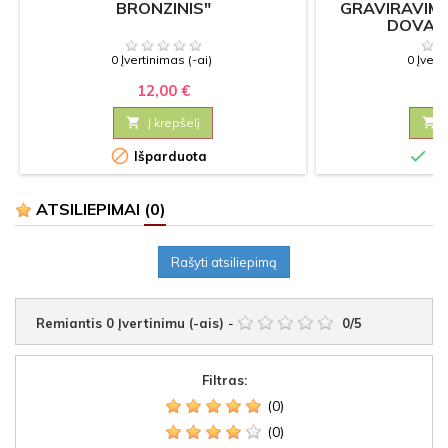
BRONZINIS"
GRAVIRAVIMU
DOVAN
0 Įvertinimas (-ai)
0 Įvert
12,00 €
10

Į krepšelį



Išparduota
Sa
ATSILIEPIMAI
(0)
Rašyti atsiliepimą
Remiantis
0
Įvertinimu (-ais)
-
0
/
5
Filtras:
(0)
(0)