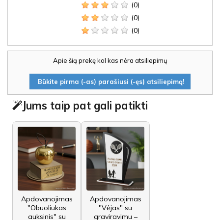
(0)
(0)
(0)
Apie šią prekę kol kas nėra atsiliepimų
Būkite pirma (-as) parašiusi (-ęs) atsiliepimą!
Jums taip pat gali patikti
Apdovanojimas
Apdovanojimas
"Obuoliukas
"Vėjas" su
auksinis" su
graviravimu –