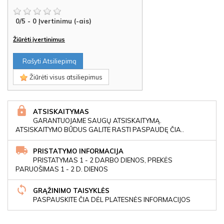
0
/
5
-
0
Įvertinimu (-ais)
Žiūrėti įvertinimus
Rašyti Atsiliepimą
Žiūrėti visus atsiliepimus
ATSISKAITYMAS
GARANTUOJAME SAUGŲ ATSISKAITYMĄ.
ATSISKAITYMO BŪDUS GALITE RASTI PASPAUDĘ ČIA..
PRISTATYMO INFORMACIJA
PRISTATYMAS 1 - 2 DARBO DIENOS, PREKĖS
PARUOŠIMAS 1 - 2 D. DIENOS
GRĄŽINIMO TAISYKLĖS
PASPAUSKITE ČIA DĖL PLATESNĖS INFORMACIJOS