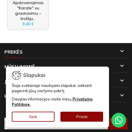
Apdovanojimas
"Karate" su
graviravimu –
trofėju...
9,40 €

PREKĖS

MŪSŲ ĮMONĖ
Slapukai

JŪSŲ PASKYRA
Šioje svetainėje naudojami slapukai, siekiant
pagerinti jūsų naršymo patirtį.

KONTAKTAI
Daugiau informacijos rasite mūsų
Privatumo
Politikoje.
NAUJIENLAIŠKIAI
Išeiti
Priimti