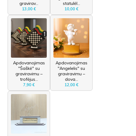
gravirav...
statulėl...
13,00 €
10,00 €
Apdovanojimas
Apdovanojimas
"Šaškė" su
"Angelelis" su
graviravimu –
graviravimu –
trofėjus...
dova...
7,90 €
12,00 €