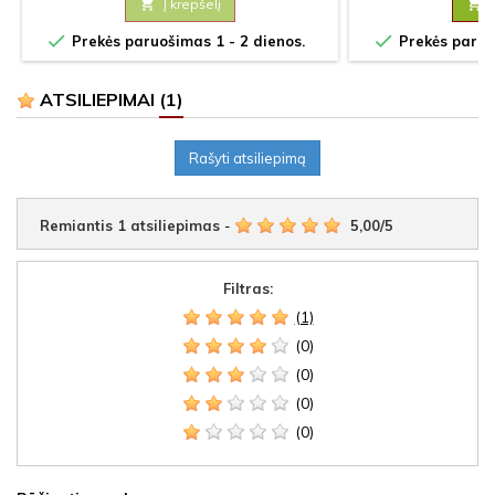

Į krepšelį



Prekės paruošimas 1 - 2 dienos.
Prekės paruoš
ATSILIEPIMAI
(1)
Rašyti atsiliepimą
Remiantis
1
atsiliepimas
-
5,00
/
5
Filtras:
(1)
(0)
(0)
(0)
(0)