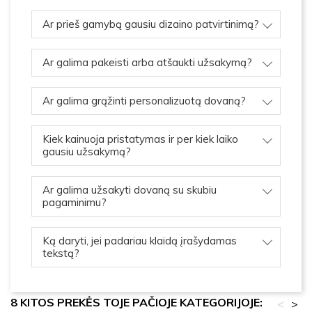
Ar prieš gamybą gausiu dizaino patvirtinimą?
Ar galima pakeisti arba atšaukti užsakymą?
Ar galima grąžinti personalizuotą dovaną?
Kiek kainuoja pristatymas ir per kiek laiko
gausiu užsakymą?
Ar galima užsakyti dovaną su skubiu
pagaminimu?
Ką daryti, jei padariau klaidą įrašydamas
tekstą?
8 KITOS PREKĖS TOJE PAČIOJE KATEGORIJOJE:
<
>