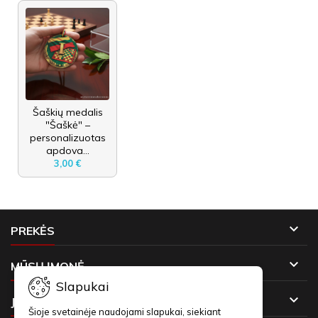
Šaškių medalis
"Šaškė" –
personalizuotas
apdova...
3,00 €

PREKĖS

MŪSŲ ĮMONĖ
Slapukai

JŪSŲ PASKYRA
Šioje svetainėje naudojami slapukai, siekiant