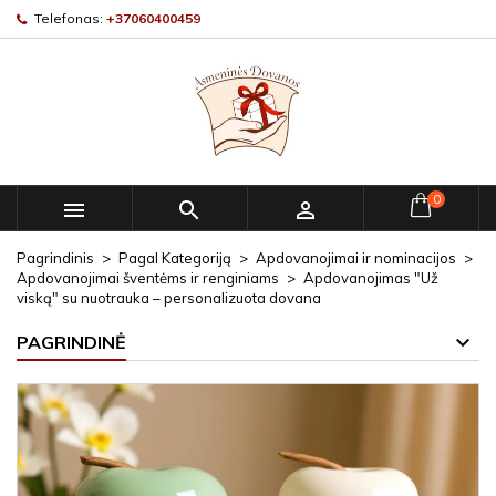
Telefonas:
+37060400459
0



Pagrindinis
Pagal Kategoriją
Apdovanojimai ir nominacijos
Apdovanojimai šventėms ir renginiams
Apdovanojimas "Už
viską" su nuotrauka – personalizuota dovana
PAGRINDINĖ