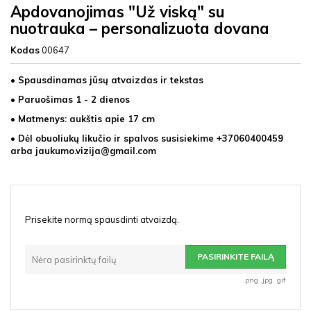
Apdovanojimas "Už viską" su
nuotrauka – personalizuota dovana
Kodas
00647
• Spausdinamas jūsų atvaizdas ir tekstas
• Paruošimas 1 - 2 dienos
• Matmenys: aukštis apie 17 cm
• Dėl obuoliukų likučio ir spalvos susisiekime +37060400459
arba jaukumo.vizija@gmail.com
Prisekite normą spausdinti atvaizdą.
PASIRINKITE FAILĄ
Nėra pasirinktų failų
.png .jpg .gif