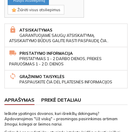
Rašyti Atsiliepimą
Žiūrėti visus atsiliepimus
ATSISKAITYMAS
GARANTUOJAME SAUGŲ ATSISKAITYMĄ.
ATSISKAITYMO BŪDUS GALITE RASTI PASPAUDĘ ČIA..
PRISTATYMO INFORMACIJA
PRISTATYMAS 1 - 2 DARBO DIENOS, PREKĖS
PARUOŠIMAS 1 - 2 D. DIENOS
GRĄŽINIMO TAISYKLĖS
PASPAUSKITE ČIA DĖL PLATESNĖS INFORMACIJOS
APRAŠYMAS
PREKĖ DETALIAU
Ieškote ypatingos dovanos, kuri išreikštų dėkingumą?
Apdovanojimas "Už viską" – prasmingas pasirinkimas artimam
žmogui, kolegai ar šeimos nariui.