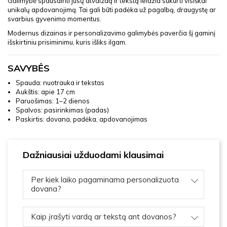
Galimybė spausdinti jūsų atvaizdą ir tekstą leidžia sukurti visiškai
unikalų apdovanojimą. Tai gali būti padėka už pagalbą, draugystę ar
svarbius gyvenimo momentus.
Modernus dizainas ir personalizavimo galimybės paverčia šį gaminį
išskirtiniu prisiminimu, kuris išliks ilgam.
SAVYBĖS
Spauda: nuotrauka ir tekstas
Aukštis: apie 17 cm
Paruošimas: 1–2 dienos
Spalvos: pasirinkimas (padas)
Paskirtis: dovana, padėka, apdovanojimas
Dažniausiai užduodami klausimai
Per kiek laiko pagaminama personalizuota
dovana?
Kaip įrašyti vardą ar tekstą ant dovanos?