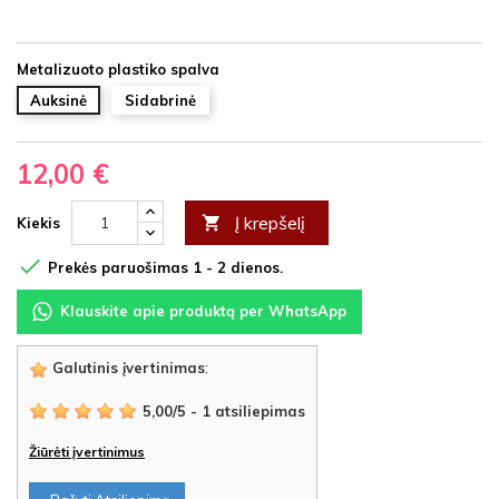
Metalizuoto plastiko spalva
Auksinė
Sidabrinė
12,00 €
Į krepšelį

Kiekis

Prekės paruošimas 1 - 2 dienos.
Klauskite apie produktą per WhatsApp
Galutinis įvertinimas
:
5,00
/
5
-
1
atsiliepimas
Žiūrėti įvertinimus