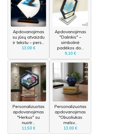
Apdovanojimas
Apdovanojimas
su jūsų atvaizdu
"Dalinkis" –
ir tekstu – pers...
simbolinė
padėkos do...
13,00 €
9,10 €
Personalizuotas
Personalizuotas
apdovanojimas
apdovanojimas
"Herkus" su
"Obuoliukas
nuotr...
melsv...
11,50 €
13,00 €