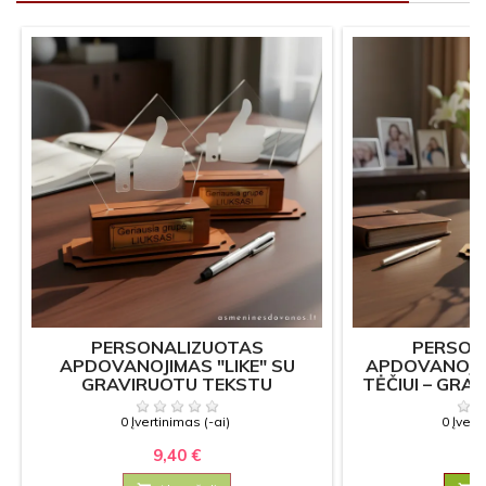
PERSONALIZUOTAS
PERSON
APDOVANOJIMAS "LIKE" SU
APDOVANOJI
GRAVIRUOTU TEKSTU
TĖČIUI – GR
T
0 Įvertinimas (-ai)
0 Įvert
9,40 €
9