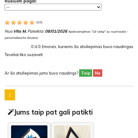
Rūšiuoti pagal:
(
5
/
5
)
Nuo
Vita M.
Pateikta:
08/01/2026
Apdovanojimas "Už viską" su nuotrauka –
personalizuota dovana
0
iš
0
žmonės, kuriems šis atsiliepimas buvo naudingas
Teveliai liko suzaveti
Ar šis atsiliepimas jums buvo naudings?
Taip
Ne
1
Jums taip pat gali patikti