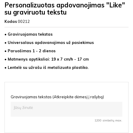
Personalizuotas apdovanojimas "Like"
su graviruotu tekstu
Kodas
00212
• Graviruojamas tekstas
• Universalaus apdovanojimas už pasiekimus
• Paruošimas 1 - 2 dienos
• Matmenys apytiksliai: 19 x 7 cm/h - 17 cm
• Lentelė su užrašu iš metalizuoto plastiko.
Graviruojamas tekstas (Atkreipkite dėmesį į rašybą)
1200 simbolių max.