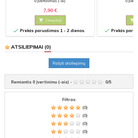
0 Įvertinimas (-ai)
0 Įvert
7,90 €
3

Į krepšelį



Prekės paruošimas 1 - 2 dienos.
Prekės paruoš
ATSILIEPIMAI
(0)
Rašyti atsiliepimą
Remiantis
0
Įvertinimu (-ais)
-
0
/
5
Filtras:
(0)
(0)
(0)
(0)