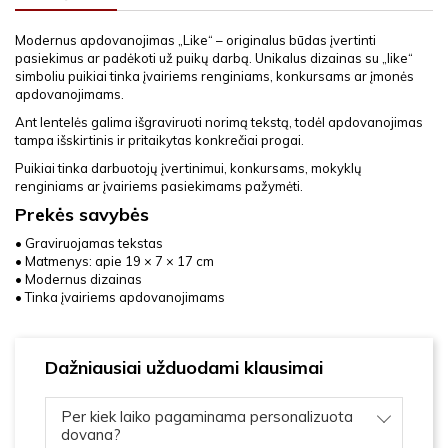
Modernus apdovanojimas „Like“ – originalus būdas įvertinti
pasiekimus ar padėkoti už puikų darbą. Unikalus dizainas su „like“
simboliu puikiai tinka įvairiems renginiams, konkursams ar įmonės
apdovanojimams.
Ant lentelės galima išgraviruoti norimą tekstą, todėl apdovanojimas
tampa išskirtinis ir pritaikytas konkrečiai progai.
Puikiai tinka darbuotojų įvertinimui, konkursams, mokyklų
renginiams ar įvairiems pasiekimams pažymėti.
Prekės savybės
• Graviruojamas tekstas
• Matmenys: apie 19 × 7 × 17 cm
• Modernus dizainas
• Tinka įvairiems apdovanojimams
Dažniausiai užduodami klausimai
Per kiek laiko pagaminama personalizuota
dovana?