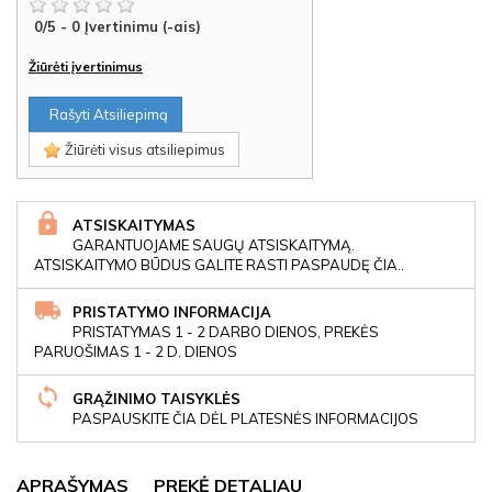
0
/
5
-
0
Įvertinimu (-ais)
Žiūrėti įvertinimus
Rašyti Atsiliepimą
Žiūrėti visus atsiliepimus
ATSISKAITYMAS
GARANTUOJAME SAUGŲ ATSISKAITYMĄ.
ATSISKAITYMO BŪDUS GALITE RASTI PASPAUDĘ ČIA..
PRISTATYMO INFORMACIJA
PRISTATYMAS 1 - 2 DARBO DIENOS, PREKĖS
PARUOŠIMAS 1 - 2 D. DIENOS
GRĄŽINIMO TAISYKLĖS
PASPAUSKITE ČIA DĖL PLATESNĖS INFORMACIJOS
APRAŠYMAS
PREKĖ DETALIAU