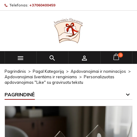
Telefonas:
+37060400459
0



Pagrindinis
Pagal Kategoriją
Apdovanojimai ir nominacijos
Apdovanojimai šventėms ir renginiams
Personalizuotas
apdovanojimas "Like" su graviruotu tekstu
PAGRINDINĖ