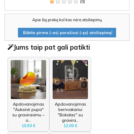
(0)
Apie šią prekę kol kas nėra atsiliepimų
Būkite pirma (-as) parašiusi (-ęs) atsiliepimą!
Jums taip pat gali patikti
Apdovanojimas
Apdovanojimas
"Auksinė pupa"
bernvakariui
su graviravimu –
"Bokalas" su
o...
gravira...
10,50 €
12,00 €