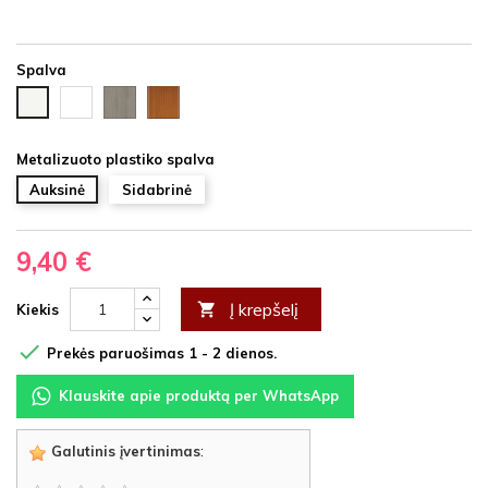
Spalva
Juoda
Ąžuolas
Vyšnia
Balta
HDF
latte
HDF
HDF
HDF
Metalizuoto plastiko spalva
Auksinė
Sidabrinė
9,40 €
Į krepšelį

Kiekis

Prekės paruošimas 1 - 2 dienos.
Klauskite apie produktą per WhatsApp
Galutinis įvertinimas
: