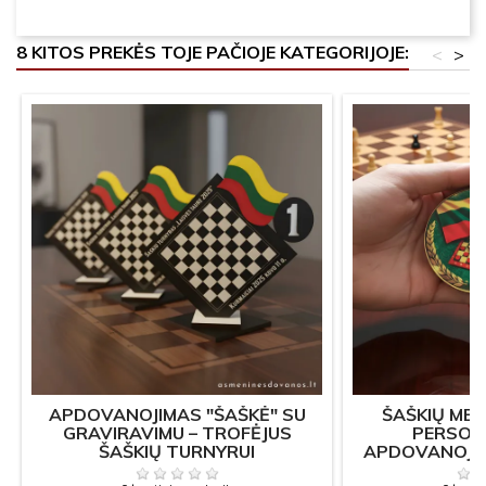
8 KITOS PREKĖS TOJE PAČIOJE KATEGORIJOJE:
<
>
APDOVANOJIMAS "ŠAŠKĖ" SU
ŠAŠKIŲ MED
GRAVIRAVIMU – TROFĖJUS
PERSON
ŠAŠKIŲ TURNYRUI
APDOVANOJI