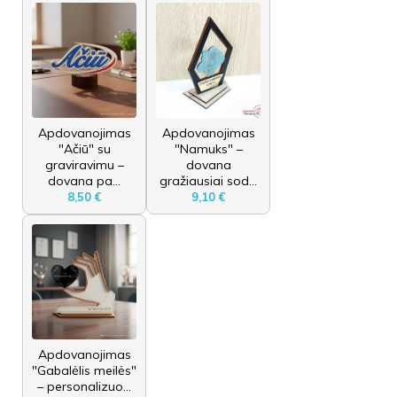
Apdovanojimas
Apdovanojimas
"Ačiū" su
"Namuks" –
graviravimu –
dovana
dovana pa...
gražiausiai sod...
8,50 €
9,10 €
Apdovanojimas
"Gabalėlis meilės"
– personalizuo...