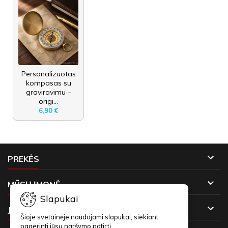
Personalizuotas
kompasas su
graviravimu –
origi...
6,90 €

PREKĖS

MŪSŲ ĮMONĖ
Slapukai

JŪSŲ PASKYRA
Šioje svetainėje naudojami slapukai, siekiant
pagerinti jūsų naršymo patirtį.