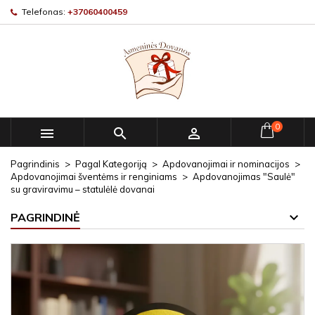
Telefonas:
+37060400459
0



Pagrindinis
Pagal Kategoriją
Apdovanojimai ir nominacijos
Apdovanojimai šventėms ir renginiams
Apdovanojimas "Saulė"
su graviravimu – statulėlė dovanai
PAGRINDINĖ