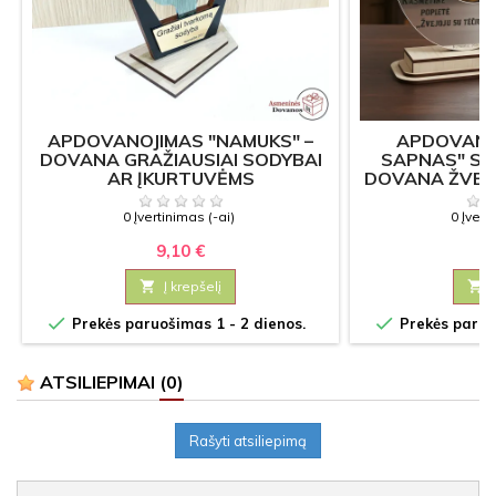
APDOVANOJIMAS "NAMUKS" –
APDOVANO
DOVANA GRAŽIAUSIAI SODYBAI
SAPNAS" SU
AR ĮKURTUVĖMS
DOVANA ŽVEJ
0 Įvertinimas (-ai)
0 Įvert
9,10 €
10

Į krepšelį



Prekės paruošimas 1 - 2 dienos.
Prekės paruoš
ATSILIEPIMAI
(0)
Rašyti atsiliepimą