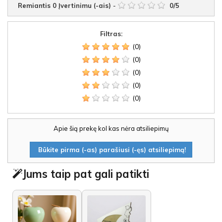
Remiantis
0
Įvertinimu (-ais)
-
0
/
5
Filtras:
(0)
(0)
(0)
(0)
(0)
Apie šią prekę kol kas nėra atsiliepimų
Būkite pirma (-as) parašiusi (-ęs) atsiliepimą!
Jums taip pat gali patikti