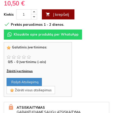
10,50 €
Į krepšelį

Kiekis

Prekės paruošimas 1 - 2 dienos.
Klauskite apie produktą per WhatsApp
Galutinis įvertinimas
:
0
/
5
-
0
Įvertinimu (-ais)
Žiūrėti įvertinimus
Rašyti Atsiliepimą
Žiūrėti visus atsiliepimus
ATSISKAITYMAS
GARANTUOJAME SAUGŲ ATSISKAITYMĄ.