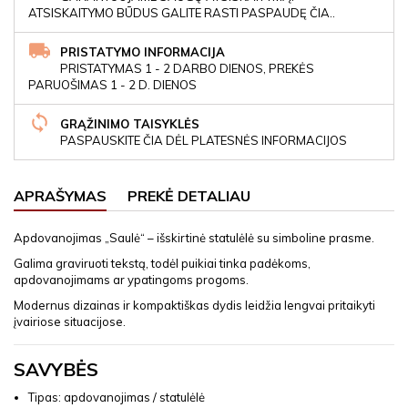
ATSISKAITYMO BŪDUS GALITE RASTI PASPAUDĘ ČIA..
PRISTATYMO INFORMACIJA
PRISTATYMAS 1 - 2 DARBO DIENOS, PREKĖS
PARUOŠIMAS 1 - 2 D. DIENOS
GRĄŽINIMO TAISYKLĖS
PASPAUSKITE ČIA DĖL PLATESNĖS INFORMACIJOS
APRAŠYMAS
PREKĖ DETALIAU
Apdovanojimas „Saulė“ – išskirtinė statulėlė su simboline prasme.
Galima graviruoti tekstą, todėl puikiai tinka padėkoms,
apdovanojimams ar ypatingoms progoms.
Modernus dizainas ir kompaktiškas dydis leidžia lengvai pritaikyti
įvairiose situacijose.
SAVYBĖS
Tipas: apdovanojimas / statulėlė