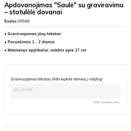
Apdovanojimas "Saulė" su graviravimu
– statulėlė dovanai
Kodas
00548
• Graviruojamas jūsų tekstas
• Paruošimas 1 - 2 dienos
• Matmenys apytiksliai: aukštis apie 17 cm
Graviruojamas tekstas (Atkreipkite dėmesį į rašybą)
1200 simbolių max.