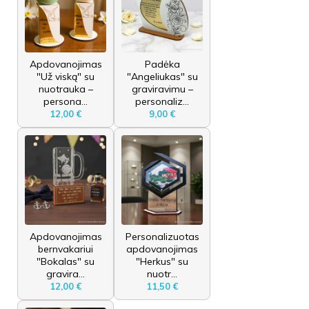
Apdovanojimas
Padėka
"Už viską" su
"Angeliukas" su
nuotrauka –
graviravimu –
persona...
personaliz...
12,00 €
9,00 €
Apdovanojimas
Personalizuotas
bernvakariui
apdovanojimas
"Bokalas" su
"Herkus" su
gravira...
nuotr...
12,00 €
11,50 €