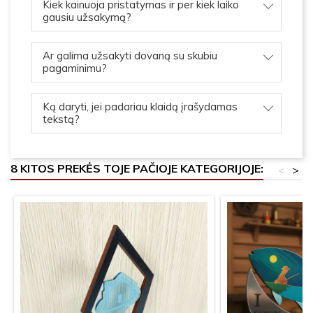
Kiek kainuoja pristatymas ir per kiek laiko
gausiu užsakymą?
Ar galima užsakyti dovaną su skubiu
pagaminimu?
Ką daryti, jei padariau klaidą įrašydamas
tekstą?
8 KITOS PREKĖS TOJE PAČIOJE KATEGORIJOJE:
<
>