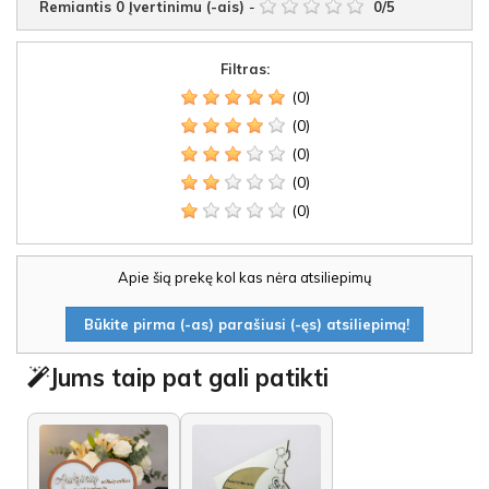
Remiantis
0
Įvertinimu (-ais)
-
0
/
5
Filtras:
(0)
(0)
(0)
(0)
(0)
Apie šią prekę kol kas nėra atsiliepimų
Būkite pirma (-as) parašiusi (-ęs) atsiliepimą!
Jums taip pat gali patikti