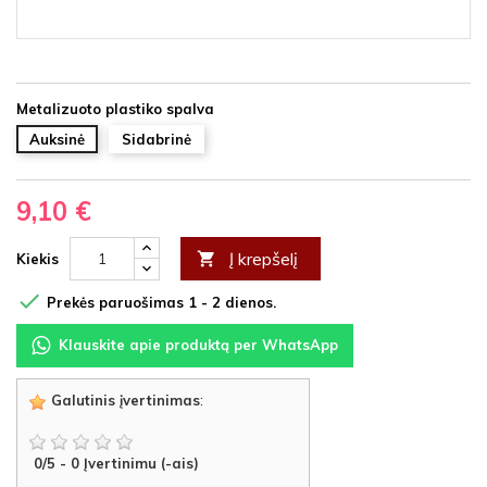
Metalizuoto plastiko spalva
Auksinė
Sidabrinė
9,10 €
Į krepšelį

Kiekis

Prekės paruošimas 1 - 2 dienos.
Klauskite apie produktą per WhatsApp
Galutinis įvertinimas
:
0
/
5
-
0
Įvertinimu (-ais)