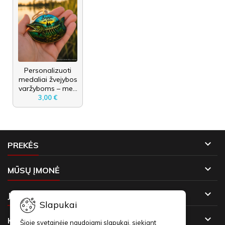
Personalizuoti
medaliai žvejybos
varžyboms – me...
3,00 €

PREKĖS

MŪSŲ ĮMONĖ

JŪSŲ PASKYRA
Slapukai

KONTAKTAI
Šioje svetainėje naudojami slapukai, siekiant