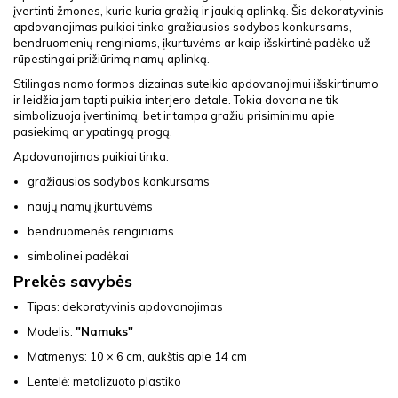
įvertinti žmones, kurie kuria gražią ir jaukią aplinką. Šis dekoratyvinis
apdovanojimas puikiai tinka gražiausios sodybos konkursams,
bendruomenių renginiams, įkurtuvėms ar kaip išskirtinė padėka už
rūpestingai prižiūrimą namų aplinką.
Stilingas namo formos dizainas suteikia apdovanojimui išskirtinumo
ir leidžia jam tapti puikia interjero detale. Tokia dovana ne tik
simbolizuoja įvertinimą, bet ir tampa gražiu prisiminimu apie
pasiekimą ar ypatingą progą.
Apdovanojimas puikiai tinka:
gražiausios sodybos konkursams
naujų namų įkurtuvėms
bendruomenės renginiams
simbolinei padėkai
Prekės savybės
Tipas: dekoratyvinis apdovanojimas
Modelis:
"Namuks"
Matmenys: 10 × 6 cm, aukštis apie 14 cm
Lentelė: metalizuoto plastiko