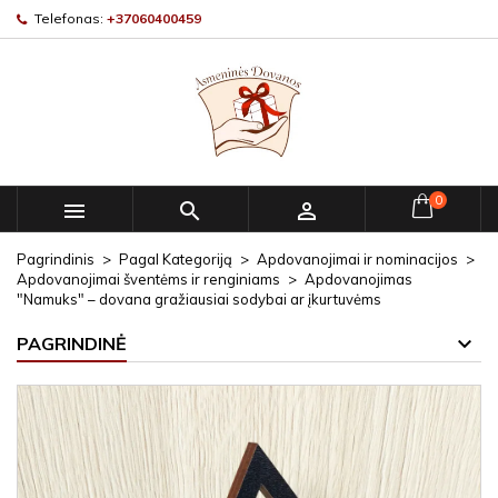
Telefonas:
+37060400459
0



Pagrindinis
Pagal Kategoriją
Apdovanojimai ir nominacijos
Apdovanojimai šventėms ir renginiams
Apdovanojimas
"Namuks" – dovana gražiausiai sodybai ar įkurtuvėms
PAGRINDINĖ