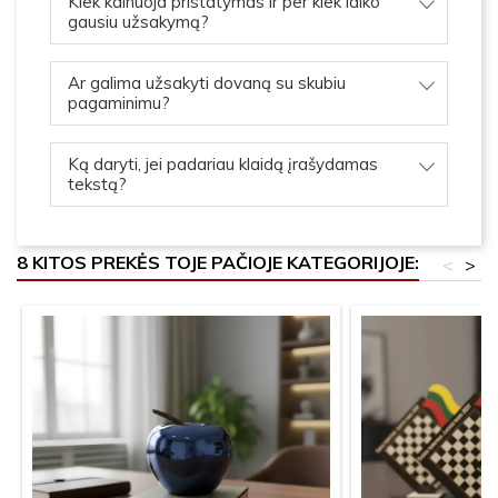
Kiek kainuoja pristatymas ir per kiek laiko
gausiu užsakymą?
Ar galima užsakyti dovaną su skubiu
pagaminimu?
Ką daryti, jei padariau klaidą įrašydamas
tekstą?
8 KITOS PREKĖS TOJE PAČIOJE KATEGORIJOJE:
<
>