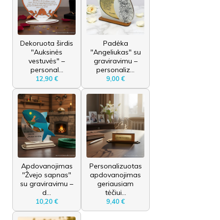
Dekoruota širdis
Padėka
"Auksinės
"Angeliukas" su
vestuvės" –
graviravimu –
personal...
personaliz...
12,90 €
9,00 €
Apdovanojimas
Personalizuotas
"Žvejo sapnas"
apdovanojimas
su graviravimu –
geriausiam
d...
tėčiui...
10,20 €
9,40 €