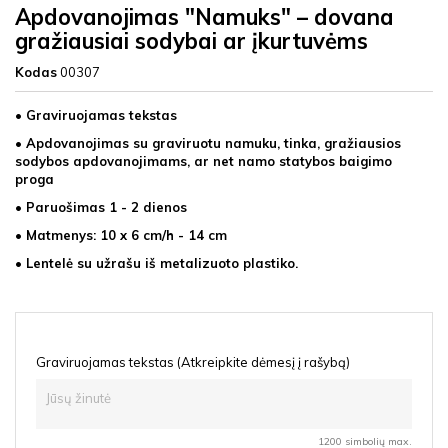
Apdovanojimas "Namuks" – dovana
gražiausiai sodybai ar įkurtuvėms
Kodas
00307
• Graviruojamas tekstas
• Apdovanojimas su graviruotu namuku, tinka, gražiausios
sodybos apdovanojimams, ar net namo statybos baigimo
proga
• Paruošimas 1 - 2 dienos
• Matmenys: 10 x 6 cm/h - 14 cm
• Lentelė su užrašu iš metalizuoto plastiko.
Graviruojamas tekstas (Atkreipkite dėmesį į rašybą)
1200 simbolių max.