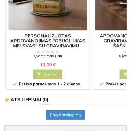
PERSONALIZUOTAS
APDOVANOJI
APDOVANOJIMAS "OBUOLIUKAS
GRAVIRAVI
MELSVAS" SU GRAVIRAVIMU –
ŠAŠKIŲ
DOVANA MOKYTOJUI AR
VESTUVIŲ PROGA
0 Įvertinimas (-ai)
0 Įvert
13,00 €
7

Į krepšelį



Prekės paruošimas 1 - 2 dienos.
Prekės paruoš
ATSILIEPIMAI
(0)
Rašyti atsiliepimą