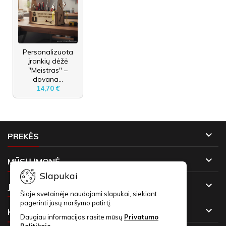
Personalizuota
įrankių dėžė
"Meistras" –
dovana...
14,70 €

PREKĖS

MŪSŲ ĮMONĖ
Slapukai

JŪSŲ PASKYRA
Šioje svetainėje naudojami slapukai, siekiant
pagerinti jūsų naršymo patirtį.

KONTAKTAI
Daugiau informacijos rasite mūsų
Privatumo