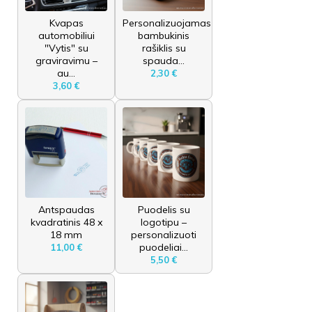
Kvapas
Personalizuojamas
automobiliui
bambukinis
"Vytis" su
rašiklis su
graviravimu –
spauda...
au...
2,30 €
3,60 €
Antspaudas
Puodelis su
kvadratinis 48 x
logotipu –
18 mm
personalizuoti
puodeliai...
11,00 €
5,50 €