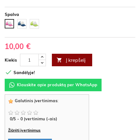
Spalva
Jūros
Žalias
Purpurinis
mėlyna
neonas
neonas
10,00 €
Į krepšelį

Kiekis

Sandėlyje!
Klauskite apie produktą per WhatsApp
Galutinis įvertinimas
:
0
/
5
-
0
Įvertinimu (-ais)
Žiūrėti įvertinimus