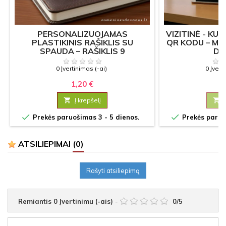
PERSONALIZUOJAMAS
VIZITINĖ - KU
PLASTIKINIS RAŠIKLIS SU
QR KODU – MO
SPAUDA – RAŠIKLIS 9
DO
0 Įvertinimas (-ai)
0 Įvert
1,20 €
14

Į krepšelį



Prekės paruošimas 3 - 5 dienos.
Prekės paruoš
ATSILIEPIMAI
(0)
Rašyti atsiliepimą
Remiantis
0
Įvertinimu (-ais)
-
0
/
5