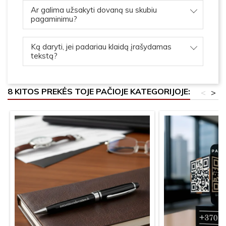
Ar galima užsakyti dovaną su skubiu
pagaminimu?
Ką daryti, jei padariau klaidą įrašydamas
tekstą?
8 KITOS PREKĖS TOJE PAČIOJE KATEGORIJOJE:
<
>