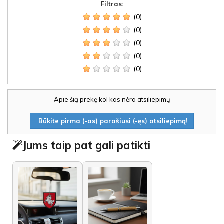
Filtras:
(0)
(0)
(0)
(0)
(0)
Apie šią prekę kol kas nėra atsiliepimų
Būkite pirma (-as) parašiusi (-ęs) atsiliepimą!
Jums taip pat gali patikti