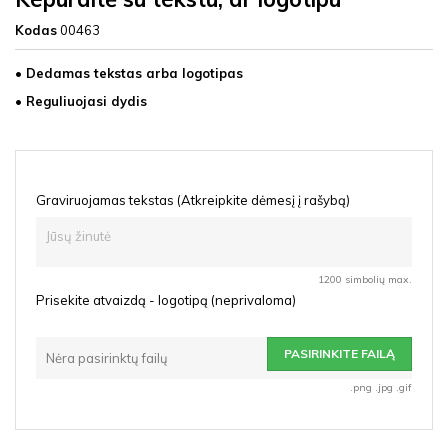
Kodas
00463
• Dedamas tekstas arba logotipas
• Reguliuojasi dydis
Graviruojamas tekstas (Atkreipkite dėmesį į rašybą)
1200 simbolių max.
Prisekite atvaizdą - logotipą (neprivaloma)
PASIRINKITE FAILĄ
Nėra pasirinktų failų
.png .jpg .gif