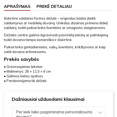
APRAŠYMAS
PREKĖ DETALIAU
Išskirtinė saldainio formos dėžutė – originalus būdas įteikti
saldumynus ar nedidelę dovaną. Unikalus dizainas primena didelį
saldainį, todėl puikiai tinka šventėms ar smagioms staigmenoms.
Dėžutės centre galima išgraviruoti pasirinktą tekstą ar palinkėjimą,
todėl dovana tampa asmeniška ir išskirtinė.
Puikiai tinka gimtadieniams, vaikų šventėms, krikštynoms ar kaip
saldi dovana artimiesiems.
Prekės savybės
• Graviruojamas tekstas
• Matmenys: 26 × 11,5 × 6 cm
• Galimos kelios spalvos
• Pardavinėjama tik dėžutė
Dažniausiai užduodami klausimai
Per kiek laiko pagaminama personalizuota
dovana?