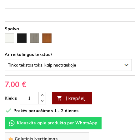
Spalva
Balta
Ąžuolas
Vyšnia
Juoda
HDF
latte
HDF
HDF
HDF
Ar reikalingas tekstas?
7,00 €
Į krepšelį

Kiekis

Prekės paruošimas 1 - 2 dienos.
Klauskite apie produktą per WhatsApp
Galutinis įvertinimas
: