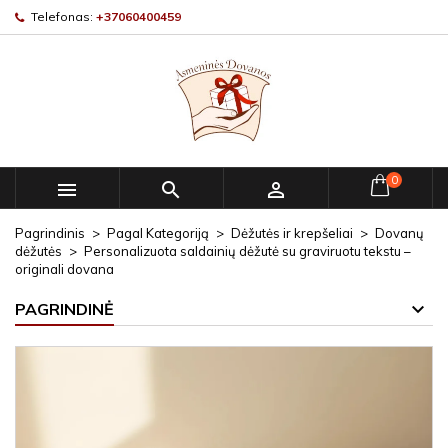
Telefonas:
+37060400459
0



Pagrindinis
Pagal Kategoriją
Dėžutės ir krepšeliai
Dovanų
dėžutės
Personalizuota saldainių dėžutė su graviruotu tekstu –
originali dovana
PAGRINDINĖ