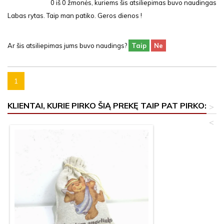
0
iš
0
žmonės, kuriems šis atsiliepimas buvo naudingas
Labas rytas. Taip man patiko. Geros dienos !
Ar šis atsiliepimas jums buvo naudings?
Taip
Ne
1
KLIENTAI, KURIE PIRKO ŠIĄ PREKĘ TAIP PAT PIRKO:
>
<