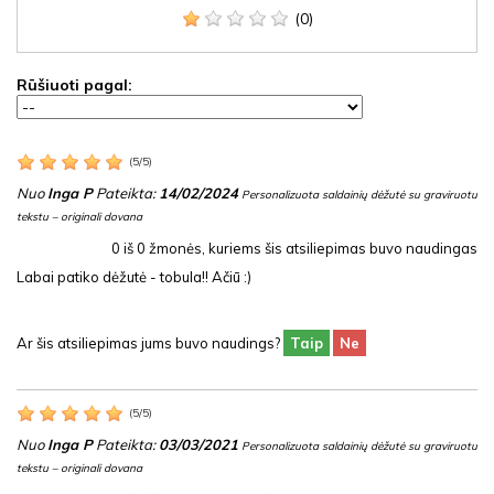
(0)
Rūšiuoti pagal:
(
5
/
5
)
Nuo
Inga P
Pateikta:
14/02/2024
Personalizuota saldainių dėžutė su graviruotu
tekstu – originali dovana
0
iš
0
žmonės, kuriems šis atsiliepimas buvo naudingas
Labai patiko dėžutė - tobula!! Ačiū :)
Ar šis atsiliepimas jums buvo naudings?
Taip
Ne
(
5
/
5
)
Nuo
Inga P
Pateikta:
03/03/2021
Personalizuota saldainių dėžutė su graviruotu
tekstu – originali dovana