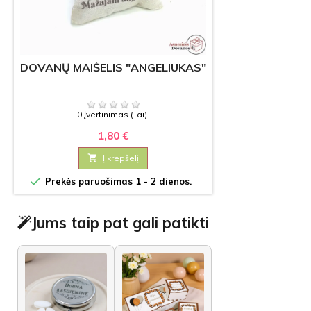
DOVANŲ MAIŠELIS "ANGELIUKAS"
0 Įvertinimas (-ai)
1,80 €

Į krepšelį

Prekės paruošimas 1 - 2 dienos.
Jums taip pat gali patikti