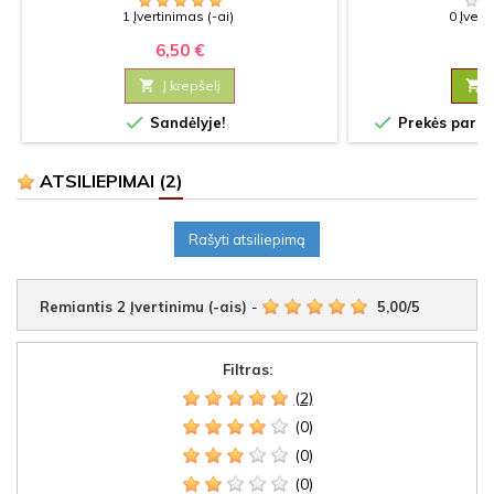
1 Įvertinimas (-ai)
0 Įvert
6,50 €
6

Į krepšelį



Sandėlyje!
Prekės paruoš
ATSILIEPIMAI
(2)
Rašyti atsiliepimą
Remiantis
2
Įvertinimu (-ais)
-
5,00
/
5
Filtras:
(2)
(0)
(0)
(0)