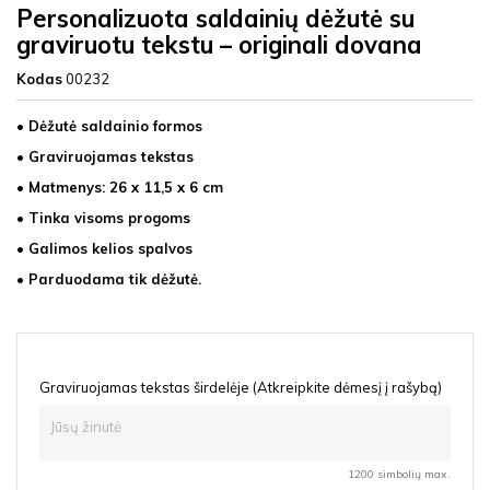
Personalizuota saldainių dėžutė su
graviruotu tekstu – originali dovana
Kodas
00232
• Dėžutė saldainio formos
• Graviruojamas tekstas
• Matmenys: 26 x 11,5 x 6 cm
• Tinka visoms progoms
• Galimos kelios spalvos
• Parduodama tik dėžutė.
Graviruojamas tekstas širdelėje (Atkreipkite dėmesį į rašybą)
1200 simbolių max.