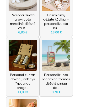
Personalizuota
Prisiminimų
graviruota
dėžutė kūdikiui –
metalinė dėžutė
personalizuota
vaist...
kū...
6,80 €
16,00 €
Personalizuotas
Personalizuota
dovanų rinkinys
lagamino formos
"Ypatinga
dėžutė pinigų
proga...
do...
13,80 €
8,70 €