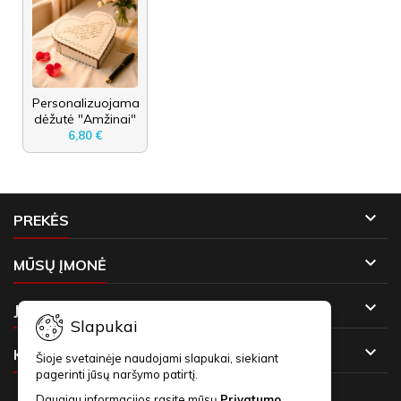
Personalizuojama
dėžutė "Amžinai"
6,80 €

PREKĖS

MŪSŲ ĮMONĖ

JŪSŲ PASKYRA
Slapukai

KONTAKTAI
Šioje svetainėje naudojami slapukai, siekiant
pagerinti jūsų naršymo patirtį.
Daugiau informacijos rasite mūsų
Privatumo