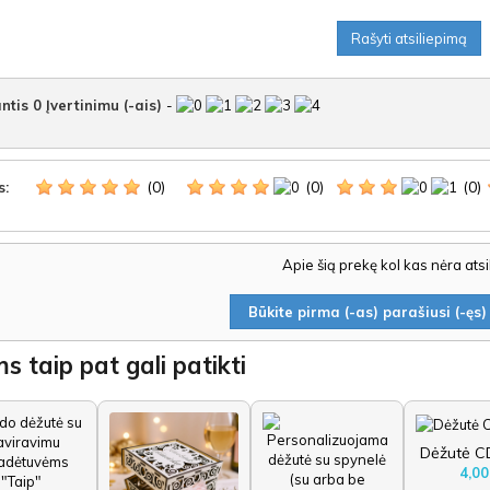
Rašyti atsiliepimą
ntis
0
Įvertinimu (-ais)
-
(0)
(0)
(0)
s:
Apie šią prekę kol kas nėra ats
Būkite pirma (-as) parašiusi (-ęs) 
s taip pat gali patikti
Dėžutė CD
4,00