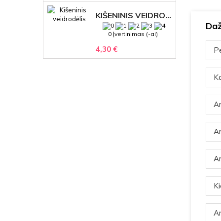
KIŠENINIS VEIDRODĖLIS
Daž
0 Įvertinimas (-ai)
4,30 €
Pe
Ka
Ar
Ar
Ar
Ki
Ar