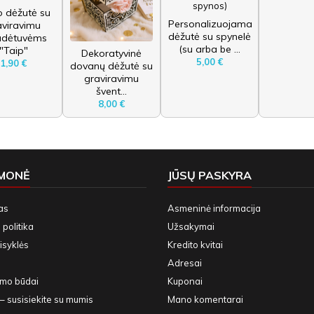
o dėžutė su
Personalizuojama
aviravimu
dėžutė su spynelė
adėtuvėms
(su arba be ...
"Taip"
Dekoratyvinė
5,00 €
1,90 €
dovanų dėžutė su
graviravimu
švent...
8,00 €
ĮMONĖ
JŪSŲ PASKYRA
as
Asmeninė informacija
politika
Užsakymai
isyklės
Kredito kvitai
Adresai
ymo būdai
Kuponai
– susisiekite su mumis
Mano komentarai