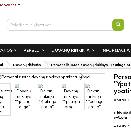
dovanos.lt
Paie
VANOS
VERSLUI
DOVANŲ RINKINIAI
INFORMACIJA
ai
Dovanų dėžutės
Personalizuotas dovanų rinkinys "Ypatinga pro
Perso
"Ypat
ypati
Kodas
0
• Išvaizd
atšvęsti
• Gravir