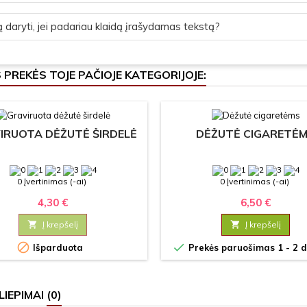
 daryti, jei padariau klaidą įrašydamas tekstą?
S PREKĖS TOJE PAČIOJE KATEGORIJOJE:
IRUOTA DĖŽUTĖ ŠIRDELĖ
DĖŽUTĖ CIGARETĖ
0 Įvertinimas (-ai)
0 Įvertinimas (-ai)
4,30 €
6,50 €

Į krepšelį

Į krepšelį


Išparduota
Prekės paruošimas 1 - 2 d
LIEPIMAI
(0)