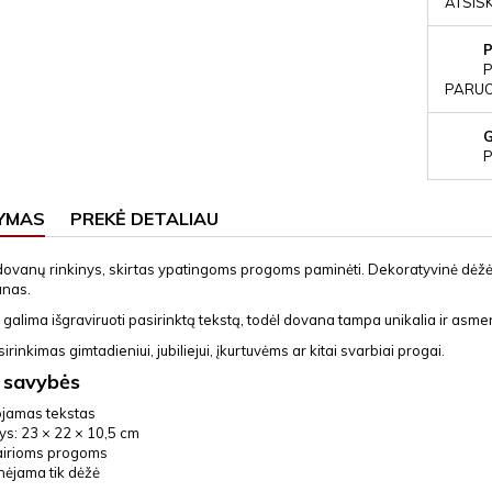
ATSIS
P
PARUOŠ
P
YMAS
PREKĖ DETALIAU
dovanų rinkinys, skirtas ypatingoms progoms paminėti. Dekoratyvinė dėžė s
anas.
galima išgraviruoti pasirinktą tekstą, todėl dovana tampa unikalia ir asme
irinkimas gimtadieniui, jubiliejui, įkurtuvėms ar kitai svarbiai progai.
 savybės
ojamas tekstas
s: 23 × 22 × 10,5 cm
vairioms progoms
nėjama tik dėžė