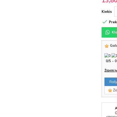
13,8
Kiekis

Prekė
Kl
Galu
0
/
5
-
0
Žiūrėti 
Rašyt
Žiū