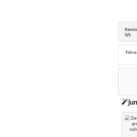
Remia
0
/
5
Filtra
Jum