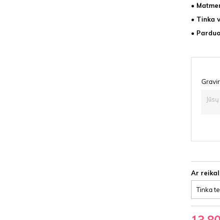
• Matmen
• Tinka 
• Parduo
Gravir
Ar reika