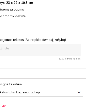
ys: 23 x 22 x 10,5 cm
visoms progoms
dama tik dėžutė.
uojamas tekstas (Atkreipkite dėmesį į rašybą)
1200 simbolių max.
lingas tekstas?