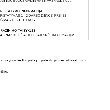
KAITYMO BŪDUS GALITE RASTI PASPAUDĘ ČIA..
PRISTATYMO INFORMACIJA
RISTATYMAS 1 - 2 DARBO DIENOS, PREKĖS
IMAS 1 - 2 D. DIENOS
GRĄŽINIMO TAISYKLĖS
ASPAUSKITE ČIA DĖL PLATESNĖS INFORMACIJOS
u skyriais leidžia patogiai pateikti gėrimus, užkandžius ar
niška.