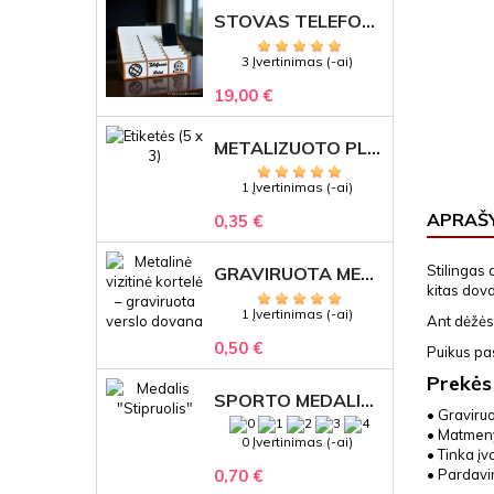
STOVAS TELEFONAMS KLASEI (27 VIETOS) – GRAVIRUOJAMAS ORGANIZATORIUS
3 Įvertinimas (-ai)
19,00 €
METALIZUOTO PLASTIKO ETIKETĖS SU GRAVIRUOTU TEKSTU -LOGOTIPU
1 Įvertinimas (-ai)
APRAŠ
0,35 €
Stilingas 
GRAVIRUOTA METALINĖ VIZITINĖ KORTELĖ SU LOGOTIPU – REPREZENTACINĖ VERSLO DOVANA
kitas dov
1 Įvertinimas (-ai)
Ant dėžės 
0,50 €
Puikus pas
Prekės
SPORTO MEDALIS "STIPRUOLIS" SU GRAVIRUOTU TEKSTU
• Graviru
• Matmeny
0 Įvertinimas (-ai)
• Tinka į
0,70 €
• Pardavi