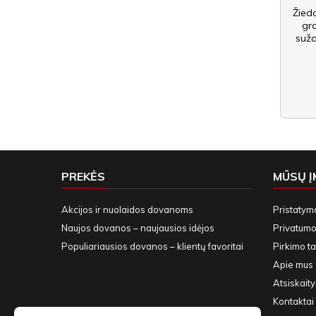
Žied
gr
suž
PREKĖS
MŪSŲ 
Akcijos ir nuolaidos dovanoms
Pristatym
Naujos dovanos – naujausios idėjos
Privatumo 
Populiariausios dovanos – klientų favoritai
Pirkimo ta
Apie mus
Atsiskait
Kontaktai 