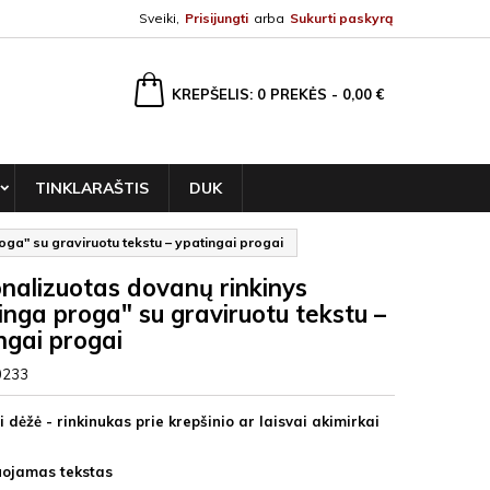
Sveiki,
Prisijungti
arba
Sukurti paskyrą
ška
KREPŠELIS
0
PREKĖS -
0,00 €
TINKLARAŠTIS
DUK
ga" su graviruotu tekstu – ypatingai progai
nalizuotas dovanų rinkinys
inga proga" su graviruotu tekstu –
ngai progai
0233
i dėžė - rinkinukas prie krepšinio ar laisvai akimirkai
uojamas tekstas