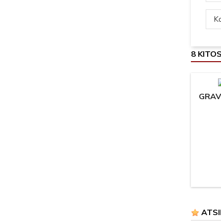
Ką
8 KITO
GRAV
ATSI