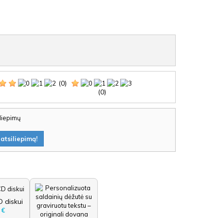
(0)
(0)
iliepimų
atsiliepimą!
 diskui
 €