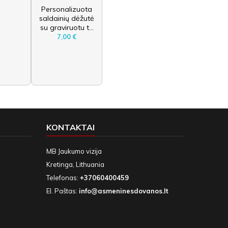
Personalizuota
saldainių dėžutė
su graviruotu t...
7,00 €
KONTAKTAI
MB Jaukumo vizija
Kretinga, Lithuania
Telefonas:
+37060400459
El. Paštas:
info@asmeninesdovanos.lt