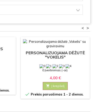
<
>
MS
PERSONALIZUOJAMA DĖŽUTĖ
PERSO
"VOKELIS"
GRAV
ORIG
0 Įvertinimas (-ai)
4,00 €

Į krepšelį
ienos.


Prekės paruošimas 1 - 2 dienos.
Prek