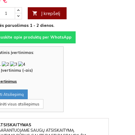
0 €
Į krepšelį

s paruošimas 1 - 2 dienos.
auskite apie produktą per WhatsApp
tinis įvertinimas
:
Įvertinimu (-ais)
įvertinimus
i Atsiliepimą
rėti visus atsiliepimus
ATSISKAITYMAS
GARANTUOJAME SAUGŲ ATSISKAITYMĄ.