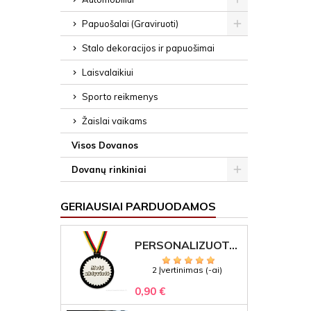
Papuošalai (Graviruoti)
Stalo dekoracijos ir papuošimai
Laisvalaikiui
Sporto reikmenys
Žaislai vaikams
Visos Dovanos
Dovanų rinkiniai
GERIAUSIAI PARDUODAMOS
PERSONALIZUOTAS MEDALIS "1" SU GRAVIRUOTU TEKSTU
2 Įvertinimas (-ai)
0,90 €