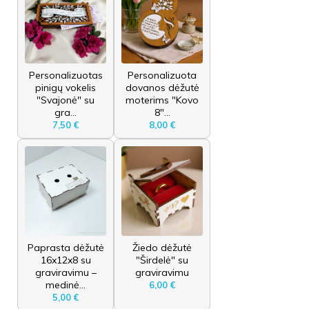
Personalizuotas
Personalizuota
pinigų vokelis
dovanos dėžutė
"Svajonė" su
moterims "Kovo
gra...
8"...
7,50 €
8,00 €
Paprasta dėžutė
Žiedo dėžutė
16x12x8 su
"Širdelė" su
graviravimu –
graviravimu
medinė...
6,00 €
5,00 €