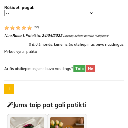
Rūšiuoti pagal:
(
5
/
5
)
Nuo
Rasa L
Pateikta:
24/04/2022
Dovanų dėžutė buteliui "Kalėjimas"
0
iš
0
žmonės, kuriems šis atsiliepimas buvo naudingas
Pirkau vyrui, patiko
Ar šis atsiliepimas jums buvo naudings?
Taip
Ne
1
Jums taip pat gali patikti