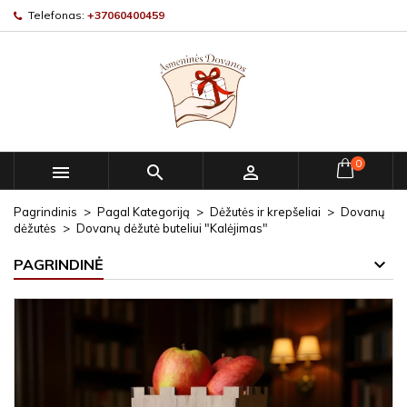
Telefonas:
+37060400459
0



Pagrindinis
Pagal Kategoriją
Dėžutės ir krepšeliai
Dovanų
dėžutės
Dovanų dėžutė buteliui "Kalėjimas"
PAGRINDINĖ