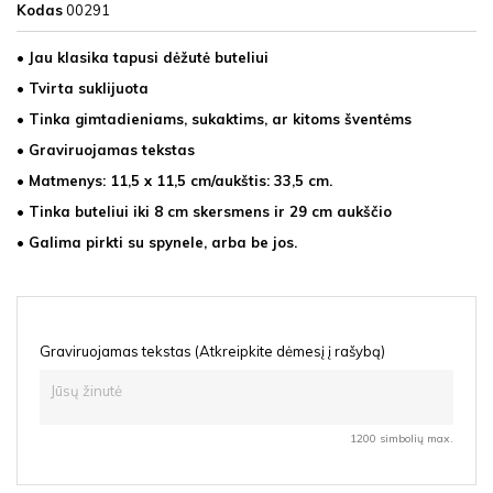
Kodas
00291
• Jau klasika tapusi dėžutė buteliui
• Tvirta suklijuota
• Tinka gimtadieniams, sukaktims, ar kitoms šventėms
• Graviruojamas tekstas
• Matmenys: 11,5 x 11,5 cm/aukštis: 33,5 cm.
• Tinka buteliui iki 8 cm skersmens ir 29 cm aukščio
• Galima pirkti su spynele, arba be jos.
Graviruojamas tekstas (Atkreipkite dėmesį į rašybą)
1200 simbolių max.