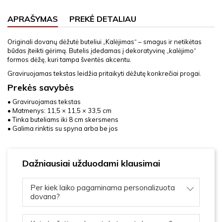
APRAŠYMAS
PREKĖ DETALIAU
Originali dovanų dėžutė buteliui „Kalėjimas“ – smagus ir netikėtas
būdas įteikti gėrimą. Butelis įdedamas į dekoratyvinę „kalėjimo“
formos dėžę, kuri tampa šventės akcentu.
Graviruojamas tekstas leidžia pritaikyti dėžutę konkrečiai progai.
Prekės savybės
• Graviruojamas tekstas
• Matmenys: 11,5 × 11,5 × 33,5 cm
• Tinka buteliams iki 8 cm skersmens
• Galima rinktis su spyna arba be jos
Dažniausiai užduodami klausimai
Per kiek laiko pagaminama personalizuota
dovana?