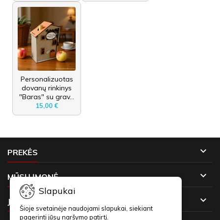
Personalizuotas
dovanų rinkinys
"Baras" su grav...
15,00 €

PREKĖS

MŪSŲ ĮMONĖ
Slapukai

JŪSŲ PASKYRA
Šioje svetainėje naudojami slapukai, siekiant
pagerinti jūsų naršymo patirtį.