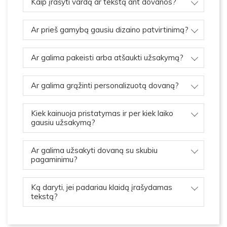
Kaip įrašyti vardą ar tekstą ant dovanos?
Ar prieš gamybą gausiu dizaino patvirtinimą?
Ar galima pakeisti arba atšaukti užsakymą?
Ar galima grąžinti personalizuotą dovaną?
Kiek kainuoja pristatymas ir per kiek laiko
gausiu užsakymą?
Ar galima užsakyti dovaną su skubiu
pagaminimu?
Ką daryti, jei padariau klaidą įrašydamas
tekstą?