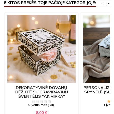
8 KITOS PREKĖS TOJE PAČIOJE KATEGORIJOJE:
<
>
DEKORATYVINĖ DOVANŲ
PERSONALIZU
DĖŽUTĖ SU GRAVIRAVIMU
SPYNELĖ (SU 
ŠVENTĖMS "AKIMIRKA"
0 Įvertinimas (-ai)
1 Įvert
8,00 €
5