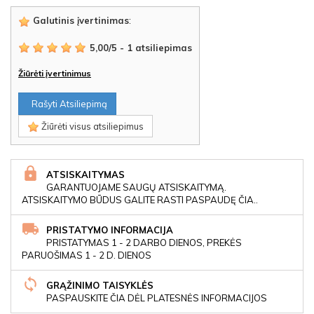
Galutinis įvertinimas
:
5,00
/
5
-
1
atsiliepimas
Žiūrėti įvertinimus
Rašyti Atsiliepimą
Žiūrėti visus atsiliepimus
ATSISKAITYMAS
GARANTUOJAME SAUGŲ ATSISKAITYMĄ.
ATSISKAITYMO BŪDUS GALITE RASTI PASPAUDĘ ČIA..
PRISTATYMO INFORMACIJA
PRISTATYMAS 1 - 2 DARBO DIENOS, PREKĖS
PARUOŠIMAS 1 - 2 D. DIENOS
GRĄŽINIMO TAISYKLĖS
PASPAUSKITE ČIA DĖL PLATESNĖS INFORMACIJOS