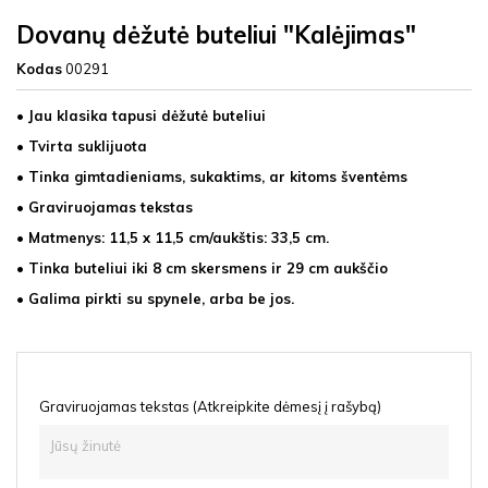
Dovanų dėžutė buteliui "Kalėjimas"
Kodas
00291
• Jau klasika tapusi dėžutė buteliui
• Tvirta suklijuota
• Tinka gimtadieniams, sukaktims, ar kitoms šventėms
• Graviruojamas tekstas
• Matmenys: 11,5 x 11,5 cm/aukštis: 33,5 cm.
• Tinka buteliui iki 8 cm skersmens ir 29 cm aukščio
• Galima pirkti su spynele, arba be jos.
Graviruojamas tekstas (Atkreipkite dėmesį į rašybą)