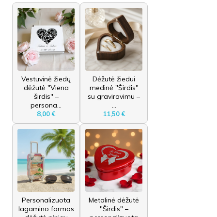
Vestuvinė žiedų
Dėžutė žiedui
dėžutė "Viena
medinė "Širdis"
širdis" –
su graviravimu –
persona...
...
8,00 €
11,50 €
Personalizuota
Metalinė dėžutė
lagamino formos
"Širdis" –