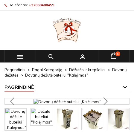
Telefonas:
+37060400459
0



Pagrindinis
Pagal Kategoriją
Dėžutės ir krepšeliai
Dovanų
dėžutės
Dovanų dėžutė buteliui "Kalėjimas"
PAGRINDINĖ