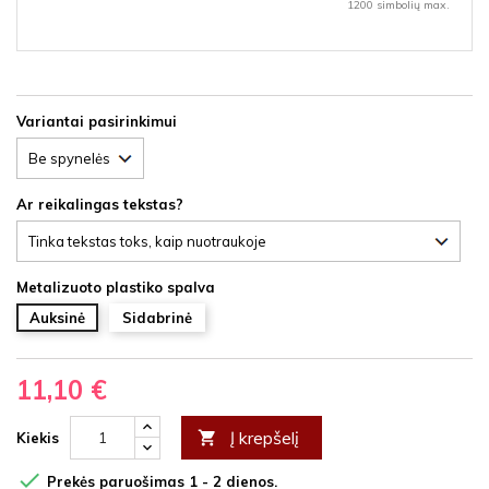
1200 simbolių max.
Variantai pasirinkimui
Ar reikalingas tekstas?
Metalizuoto plastiko spalva
Auksinė
Sidabrinė
11,10 €
Į krepšelį

Kiekis

Prekės paruošimas 1 - 2 dienos.