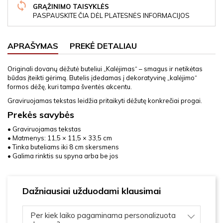
GRĄŽINIMO TAISYKLĖS
PASPAUSKITE ČIA DĖL PLATESNĖS INFORMACIJOS
APRAŠYMAS
PREKĖ DETALIAU
Originali dovanų dėžutė buteliui „Kalėjimas“ – smagus ir netikėtas
būdas įteikti gėrimą. Butelis įdedamas į dekoratyvinę „kalėjimo“
formos dėžę, kuri tampa šventės akcentu.
Graviruojamas tekstas leidžia pritaikyti dėžutę konkrečiai progai.
Prekės savybės
• Graviruojamas tekstas
• Matmenys: 11,5 × 11,5 × 33,5 cm
• Tinka buteliams iki 8 cm skersmens
• Galima rinktis su spyna arba be jos
Dažniausiai užduodami klausimai
Per kiek laiko pagaminama personalizuota