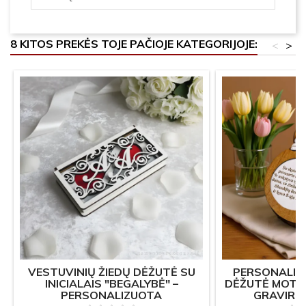
8 KITOS PREKĖS TOJE PAČIOJE KATEGORIJOJE:
<
>
VESTUVINIŲ ŽIEDŲ DĖŽUTĖ SU
PERSONALI
INICIALAIS "BEGALYBĖ" –
DĖŽUTĖ MOTER
PERSONALIZUOTA
GRAVIRU