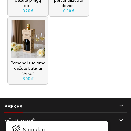
dėžutė pinigų
personalizuota
do...
dovan...
8,70 €
6,50 €
Personalizuojama
dėžutė buteliui
"Arka"
8,00 €

PREKĖS

MŪSŲ ĮMONĖ
Slapukai