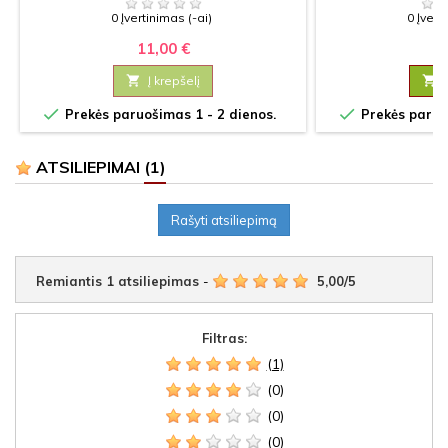
0 Įvertinimas (-ai)
0 Įvert
11,00 €
8

Į krepšelį



Prekės paruošimas 1 - 2 dienos.
Prekės paruoš
ATSILIEPIMAI
(1)
Rašyti atsiliepimą
Remiantis
1
atsiliepimas
-
5,00
/
5
Filtras:
(1)
(0)
(0)
(0)