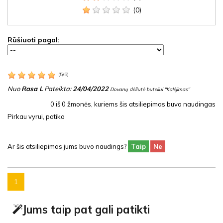
(0)
Rūšiuoti pagal:
(
5
/
5
)
Nuo
Rasa L
Pateikta:
24/04/2022
Dovanų dėžutė buteliui "Kalėjimas"
0
iš
0
žmonės, kuriems šis atsiliepimas buvo naudingas
Pirkau vyrui, patiko
Ar šis atsiliepimas jums buvo naudings?
Taip
Ne
1
Jums taip pat gali patikti